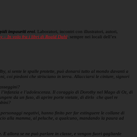
pidi impauriti eroi
. Laboratori, incontri con illustratori, autori,
 – In volo fra i libri di Roald Dahl
, sempre nei locali dell’ex
by, si sente le spalle protette, può donarsi tutto al mondo davanti a
i, coi piedoni che strisciano in terra. Allacciarsi le cinture, signori
passeggini?
r l’infanzia e l’adolescenza. Il coraggio di Dorothy nel Mago di Oz, di
ngere da un fuso, di aprire porte vietate, di dirlo che quel re
mbini?
ersonaggi negativi, hanno finito per far estinguere le collane di
raccio alla mamma, al peluche, a qualcuno, mandando la paura ad
e. E allora se ne può parlare in classe, e vengon fuori gagliarde