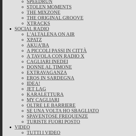
SPEEDRUN
STOLEN MOMENTS
THE MIXZONE
THE ORIGINAL GROOVE
XTRACKS
SOCIAL RADIO
L’ALTALENA ON AIR
XPATZ
AKUA’BA
A PICCOLI PASSI IN CITTÀ
A TAVOLA CON RADIO X
CAGLIARI INEDEI
DONNE AL TIMONE
EXTRAVAGANZA
EROS IN SARDEGNA
IDEA!
JET LAG
KARALETTURA
MY CAGLIARI
OLTRE LE BARRIERE
SE UNA VOLTA HO SBAGLIATO
SPAVENTOSE FREQUENZE
TURISTE FUORI POSTO
VIDEO
TUTTI I VIDEO