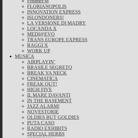
FemmeFM
FLORIANOPOLIS
INNOVATION EXPRESS
ISLONDONERS!
LA VERSIONE DI MADRY
LOCANDA X
MEDI@EVO
TRANS EUROPE EXPRESS
RAGGI X
WORK UP
MUSICA
AIRPLAYIN’
BRASILE SEGRETO
BREAK YA NECK
CINEMATICA
FREAK OUT!
HIGH FIVE
IL MARE DAVANTI
IN THE BASEMENT
JAZZ ALARM!
NOVESTORIE
OLDIES BUT GOLDIES
PUTA CASO
RADIO EXHIBITS
SPECIAL HERBS