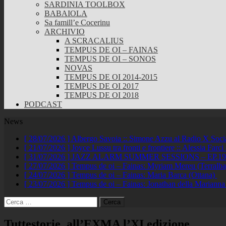
SARDINIA TOOLBOX
BABAIOLA
Sa famill’e Cocerinu
ARCHIVIO
A SCRACALIUS
TEMPUS DE OI – FAINAS
TEMPUS DE OI – SONOS
NOVAS
TEMPUS DE OI 2014-2015
TEMPUS DE OI 2017
TEMPUS DE OI 2018
PODCAST
News
[ 28/07/2026 ]
Albergo Savoia :: Simone Azzu al Radio X Soc
[ 21/07/2026 ]
Joyce Lussu tra fronti e frontiere :: Alessia Far
[ 31/07/2026 ]
JAZZ ALARM SUMMER SESSIONS – EP.19 :: A
[ 27/07/2026 ]
Tempus de oi – Fainas: Myriam Mereu (Terralb
[ 24/07/2026 ]
Tempus de oi – Fainas: Maria Barca (Ottana)
[ 23/07/2026 ]
Tempus de oi – Fainas: Jonathan della Marianna
Ricerca
per:
Tuttestorie, all’EXMA l’XI edizione