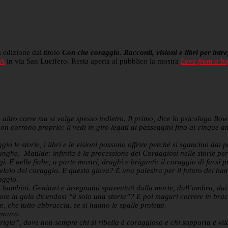
 edizione dal titolo
Con che coraggio. Racconti, visioni e libri per intre
A
in via San Lucifero. Resta aperta al pubblico la mostra
Love from a boy
altro corre ma si volge spesso indietro. Il primo, dice lo psicologo Bowl
n corrono proprio: li vedi in giro legati ai passeggini fino ai cinque ann
le storie, i libri e le visioni possono offrire perché si sgancino dai 
unghe, Matilde: infinita è la processione dei Coraggiosi nelle storie pe
E nelle fiabe, a parte mostri, draghi e briganti: il coraggio di farsi pu
telaio del coraggio. E questo giova? È una palestra per il futuro dei ba
aggio.
ambini. Genitori e insegnanti spaventati dalla morte, dall’ombra, dai p
cuore in gola dicendosi “è solo una storia”? E poi magari correre in b
e, che tutto abbraccia, se si hanno le spalle protette.
 paura.
grigia”, dove non sempre chi si ribella è coraggioso e chi sopporta è vil