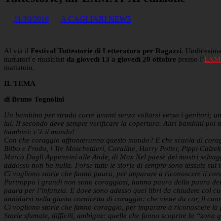
11/10/2016
A CAGLIARI NEWS
Al via il
Festival Tuttestorie di Letteratura per Ragazzi
. Undicesima
narratori e musicisti
da giovedì 13 a giovedì 20 ottobre
presso l’
EXM
mattatoio.
IL TEMA
di Bruno Tognolini
Un bambino per strada corre avanti senza voltarsi verso i genitori; un 
lui. Il secondo deve sempre verificare la copertura. Altri bambini poi no
bambini: c’è il mondo!
Con che coraggio affronteranno questo mondo? E che scuola di coraggio 
Bilbo e Frodo, i Tre Moschettieri, Coraline, Harry Potter, Pippi Calzel
Marco Dagli Appennini alle Ande, di Max Nel paese dei mostri selvaggi. 
addosso non ha nulla. Forse tutte le storie di sempre sono tessute sul 
Ci vogliono storie che fanno paura, per imparare a riconoscere il cor
Purtroppo i grandi non sono coraggiosi, hanno paura della paura dei b
paura per l’infanzia. E dove sono adesso quei libri da chiudere col 
annidarsi nella giusta cornicetta di coraggio: che viene da cor, il cuor
Ci vogliono storie che fanno coraggio, per imparare a riconoscere la
Storie sfumate, difficili, ambigue: quelle che fanno scoprire la “zona 