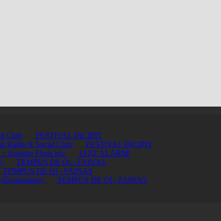
ial Club
FESTIVAL INCIPIT
ci al Radio X Social Club
FESTIVAL INCIPIT
ntonio Floris trio
JAZZ ALARM!
a)
TEMPUS DE OI - FAINAS
TEMPUS DE OI - FAINAS
 (Escalaplano)
TEMPUS DE OI - FAINAS