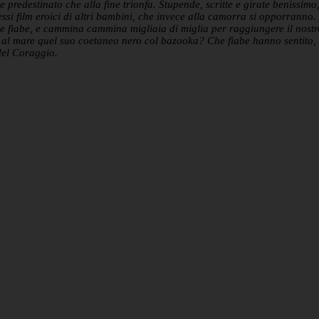
oe predestinato che alla fine trionfa. Stupende, scritte e girate benissi
si film eroici di altri bambini, che invece alla camorra si opporranno.
le fiabe, e cammina cammina migliaia di miglia per raggiungere il nos
 al mare quel suo coetaneo nero col bazooka? Che fiabe hanno sentito, c
del Coraggio.