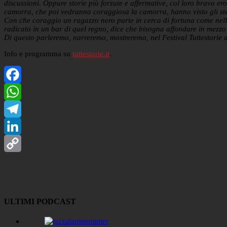
discussioni. Oppure storie più forzute e affermative, col loro bravo er
camorra, che poi vedranno coraggiosa la camorra, hanno visto gli stes
Con che coraggio un ragazzo nero parte in cerca di fortuna come nel
radicato in un bar di quel regno, dice che bisogna affondare in mezzo
Di questo parleremo, narreremo, mostreremo, nel Festival Tuttestorie 
Info e programma su
tuttestorie.it
.
Facebook
WhatsApp
Telegram
LinkedIn
Copy
Link
ULTIMI PODCAST