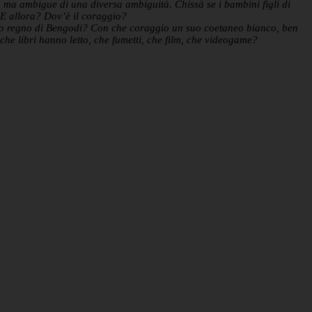
mo, ma ambigue di una diversa ambiguità. Chissà se i bambini figli di
 E allora? Dov’è il coraggio?
tro regno di Bengodi? Con che coraggio un suo coetaneo bianco, ben
he libri hanno letto, che fumetti, che film, che videogame?