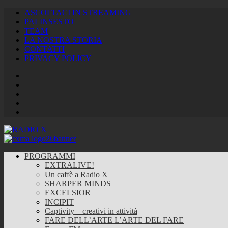
ASCOLTACI IN STREAMING
PALINSESTO
TEAM
LA NOSTRA STORIA
CONTATTI
PRIVACY POLICY
Facebook
Twitter
Instagram
Youtube
RSS
Feed
PROGRAMMI
EXTRALIVE!
Un caffè a Radio X
SHARPER MINDS
EXCELSIOR
INCIPIT
Captivity – creativi in attività
FARE DELL’ARTE L’ARTE DEL FARE