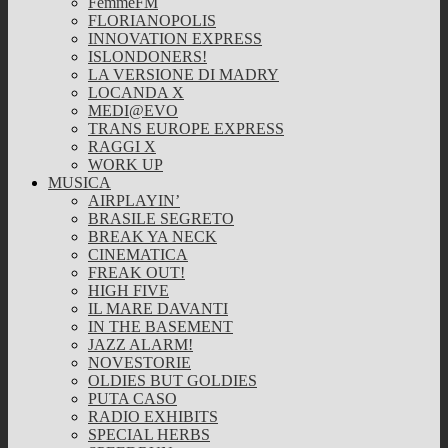
FemmeFM
FLORIANOPOLIS
INNOVATION EXPRESS
ISLONDONERS!
LA VERSIONE DI MADRY
LOCANDA X
MEDI@EVO
TRANS EUROPE EXPRESS
RAGGI X
WORK UP
MUSICA
AIRPLAYIN’
BRASILE SEGRETO
BREAK YA NECK
CINEMATICA
FREAK OUT!
HIGH FIVE
IL MARE DAVANTI
IN THE BASEMENT
JAZZ ALARM!
NOVESTORIE
OLDIES BUT GOLDIES
PUTA CASO
RADIO EXHIBITS
SPECIAL HERBS