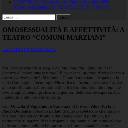
[ 23/07/2026 ]
Tempus de oi – Fainas: Jonathan della
Marianna (Escalaplano)
TEMPUS DE OI - FAINAS
Ricerca
per:
OMOSESSUALITÀ E AFFETTIVITÀ: A
TEATRO “COMUNI MARZIANI”
24/10/2016
CONOSCENZA
Ma l’omosessualità si sceglie? È una malattia? Quando ti sei
accorto di essere omosessuale? E tu, invece, quando ti sei accorto di
essere eterosessuale?
Si intitola “Comuni marziani” lo spettacolo
della Compagnia Tecnologia Filosofica di Torino che sarà a Cagliari,
al Teatro Massimo, il prossimo 25 e il 26 ottobre (con due repliche
rivolte agli studenti, professori e genitori delle scuole superiori) per
l’anteprima del Festival Approdi.
Con
Ornella D’Agostino
di Carovana SMI e con
Aldo Torta
e
Paolo De Santis
abbiamo parlato di questo spettacolo che nasce e
che trae linfa dal confronto e dal dialogo con il pubblico, per
permettere ai ragazzi di interrogarsi e ragionare su un tema caldo e
delicato come quello del rapporto con l’omosessualità e con la