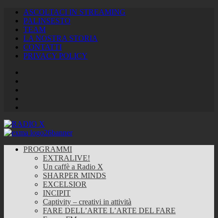
ASCOLTACI IN STREAMING
PALINSESTO
TEAM
LA NOSTRA STORIA
CONTATTI
PRIVACY POLICY
Facebook
Twitter
Instagram
Youtube
RSS
Feed
PROGRAMMI
EXTRALIVE!
Un caffè a Radio X
SHARPER MINDS
EXCELSIOR
INCIPIT
Captivity – creativi in attività
FARE DELL’ARTE L’ARTE DEL FARE