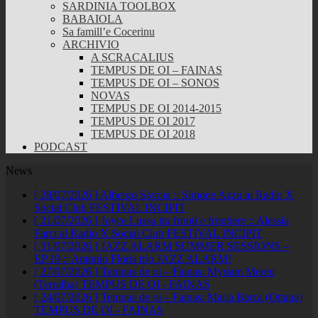
SARDINIA TOOLBOX
BABAIOLA
Sa famill’e Cocerinu
ARCHIVIO
A SCRACALIUS
TEMPUS DE OI – FAINAS
TEMPUS DE OI – SONOS
NOVAS
TEMPUS DE OI 2014-2015
TEMPUS DE OI 2017
TEMPUS DE OI 2018
PODCAST
News
[ 28/07/2026 ]
Albergo Savoia :: Simone Azzu al Radio X
Social Club
FESTIVAL INCIPIT
[ 21/07/2026 ]
Joyce Lussu tra fronti e frontiere :: Alessia
Farci al Radio X Social Club
FESTIVAL INCIPIT
[ 31/07/2026 ]
JAZZ ALARM SUMMER SESSIONS –
EP.19 :: Antonio Floris trio
JAZZ ALARM!
[ 27/07/2026 ]
Tempus de oi – Fainas: Myriam Mereu
(Terralba)
TEMPUS DE OI - FAINAS
[ 24/07/2026 ]
Tempus de oi – Fainas: Maria Barca (Ottana)
TEMPUS DE OI - FAINAS