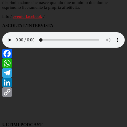
discriminazione che nasce quando due uomini o due donne
esprimono liberamente la propria affettività.
info /
evento facebook
/
ASCOLTA L’INTERVISTA
Facebook
WhatsApp
Telegram
LinkedIn
Copy
Link
ULTIMI PODCAST