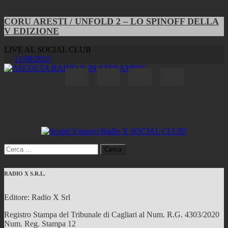
CORU ARESTI / UNFOLD 2 – LO SPINOFF DELLA
V EDIZIONE
LIVE AL SOCIAL CLUB
11/08/2025
Ricerca
per:
RADIO X S.R.L.
Editore: Radio X Srl
Registro Stampa del Tribunale di Cagliari al Num. R.G. 4303/2020
Num. Reg. Stampa 12