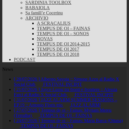
SARDINIA TOOLBOX
BABAIOLA
Sa famill’e Cocerinu
ARCHIVIO
A SCRACALIUS
TEMPUS DE OI – FAINAS
TEMPUS DE OI – SONOS
NOVAS
TEMPUS DE OI 2014-2015
TEMPUS DE OI 2017
TEMPUS DE OI 2018
PODCAST
News
[ 28/07/2026 ]
Albergo Savoia :: Simone Azzu al Radio X
Social Club
FESTIVAL INCIPIT
[ 21/07/2026 ]
Joyce Lussu tra fronti e frontiere :: Alessia
Farci al Radio X Social Club
FESTIVAL INCIPIT
[ 31/07/2026 ]
JAZZ ALARM SUMMER SESSIONS –
EP.19 :: Antonio Floris trio
JAZZ ALARM!
[ 27/07/2026 ]
Tempus de oi – Fainas: Myriam Mereu
(Terralba)
TEMPUS DE OI - FAINAS
[ 24/07/2026 ]
Tempus de oi – Fainas: Maria Barca (Ottana)
TEMPUS DE OI - FAINAS