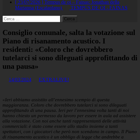
[ 23/07/2026 ]
Tempus de oi – Fainas: Jonathan della
Marianna (Escalaplano)
TEMPUS DE OI - FAINAS
Ricerca
per:
Consiglio comunale, salta la votazione sul
Piano di risanamento acustico. I
residenti: «Coloro che dovrebbero
tutelarci si sono dileguati approfittando di
una pausa»
14/03/2024
EXTRALIVE!
«Ieri abbiamo assistito all’ennesimo scempio di questa
maggioranza. Coloro che dovrebbero tutelarci si sono dileguati
approfittando di una pausa. Ieri per l’ennesima volta tanti di noi
hanno chiesto un permesso da lavoro per essere in aula ad assistere
alla votazione. Con noi anche tanti rappresentanti delle attività
commerciali
:
è stato come essere allo stadio insieme a tanti
spettatori, con i giocatori che però non scendono in campo.
Il Piano
di risanamento acustico è un obbligo di legge che andrebbe a