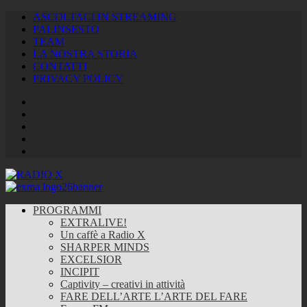
ASCOLTACI IN STREAMING
PALINSESTO
TEAM
LA NOSTRA STORIA
CONTATTI
PRIVACY POLICY
Facebook
Twitter
Instagram
Youtube
RSS
Feed
PROGRAMMI
EXTRALIVE!
Un caffè a Radio X
SHARPER MINDS
EXCELSIOR
INCIPIT
Captivity – creativi in attività
FARE DELL’ARTE L’ARTE DEL FARE