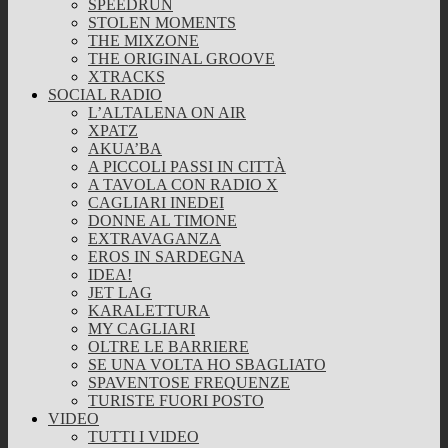
SPEEDRUN
STOLEN MOMENTS
THE MIXZONE
THE ORIGINAL GROOVE
XTRACKS
SOCIAL RADIO
L’ALTALENA ON AIR
XPATZ
AKUA’BA
A PICCOLI PASSI IN CITTÀ
A TAVOLA CON RADIO X
CAGLIARI INEDEI
DONNE AL TIMONE
EXTRAVAGANZA
EROS IN SARDEGNA
IDEA!
JET LAG
KARALETTURA
MY CAGLIARI
OLTRE LE BARRIERE
SE UNA VOLTA HO SBAGLIATO
SPAVENTOSE FREQUENZE
TURISTE FUORI POSTO
VIDEO
TUTTI I VIDEO