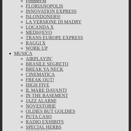
FemmeFM
FLORIANOPOLIS
INNOVATION EXPRESS
ISLONDONERS!
LA VERSIONE DI MADRY
LOCANDA X
MEDI@EVO
TRANS EUROPE EXPRESS
RAGGI X
WORK UP
MUSICA
AIRPLAYIN’
BRASILE SEGRETO
BREAK YA NECK
CINEMATICA
FREAK OUT!
HIGH FIVE
IL MARE DAVANTI
IN THE BASEMENT
JAZZ ALARM!
NOVESTORIE
OLDIES BUT GOLDIES
PUTA CASO
RADIO EXHIBITS
SPECIAL HERBS