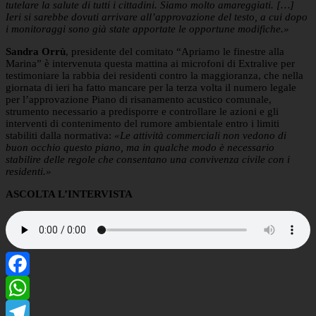
tutelare la salute di tutti i cittadini
. Siamo molto amareggiati. […]
Ieri si sarebbe dovuti arrivare all’approvazione del testo, a cui dopo
i monitoraggi sono già state apportate le opportune modifiche.»
Sandra Orrù
, presidente del comitato “Apriamo le finestre alla
Marina” è intervenuta questa mattina ai microfoni di Extralive per
testimoniare la rabbia dei residenti contro la maggioranza, che nella
giornata di ieri ha fatto mancare per la terza volta il numero legale
per l’approvazione Piano di risanamento acustico comunale,
strumento necessario a predisporre e controllare le azioni e gli
interventi di contenimento del rumore ambientale entro i limiti
stabiliti dalla normativa:
«Le attività commerciali non vedono di
buon occhio questo piano, ma in qualche modo è necessario
stabilire delle regole che consentano una convivenza civile con i
residenti.»
ASCOLTA L’INTERVISTA
Facebook
WhatsApp