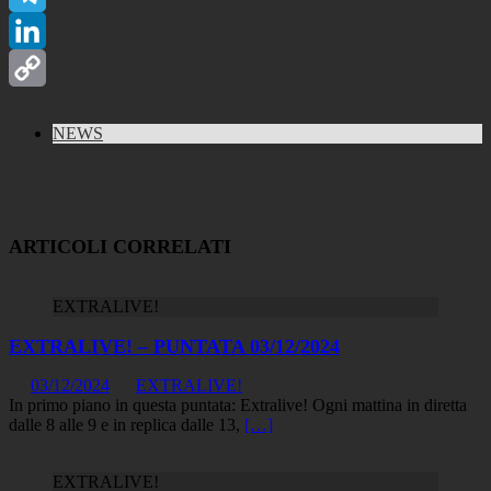
Telegram
LinkedIn
Copy
NEWS
Link
ARTICOLI CORRELATI
EXTRALIVE!
EXTRALIVE! – PUNTATA 03/12/2024
03/12/2024
EXTRALIVE!
In primo piano in questa puntata: Extralive! Ogni mattina in diretta
dalle 8 alle 9 e in replica dalle 13,
[…]
EXTRALIVE!