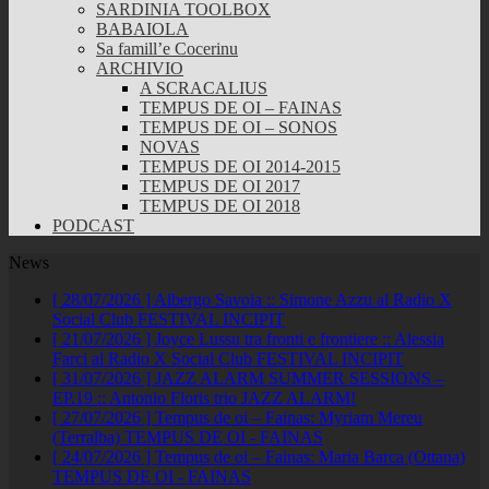
SARDINIA TOOLBOX
BABAIOLA
Sa famill’e Cocerinu
ARCHIVIO
A SCRACALIUS
TEMPUS DE OI – FAINAS
TEMPUS DE OI – SONOS
NOVAS
TEMPUS DE OI 2014-2015
TEMPUS DE OI 2017
TEMPUS DE OI 2018
PODCAST
News
[ 28/07/2026 ]
Albergo Savoia :: Simone Azzu al Radio X
Social Club
FESTIVAL INCIPIT
[ 21/07/2026 ]
Joyce Lussu tra fronti e frontiere :: Alessia
Farci al Radio X Social Club
FESTIVAL INCIPIT
[ 31/07/2026 ]
JAZZ ALARM SUMMER SESSIONS –
EP.19 :: Antonio Floris trio
JAZZ ALARM!
[ 27/07/2026 ]
Tempus de oi – Fainas: Myriam Mereu
(Terralba)
TEMPUS DE OI - FAINAS
[ 24/07/2026 ]
Tempus de oi – Fainas: Maria Barca (Ottana)
TEMPUS DE OI - FAINAS