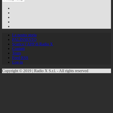
Facebook
Twitter
Instagram
Youtube
RSS
Feed
La nostra storia
PALINSESTO
Scarica l’APP di Radio X
Contatti
Team
Feed RSS
Log-in
Copyright © 2019 | Radio X S.r.l. - All rights reserved