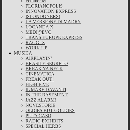
FemmeFM
FLORIANOPOLIS
INNOVATION EXPRESS
ISLONDONERS!
LA VERSIONE DI MADRY
LOCANDA X
MEDI@EVO
TRANS EUROPE EXPRESS
RAGGI X
WORK UP
MUSICA
AIRPLAYIN’
BRASILE SEGRETO
BREAK YA NECK
CINEMATICA
FREAK OUT!
HIGH FIVE
IL MARE DAVANTI
IN THE BASEMENT
JAZZ ALARM!
NOVESTORIE
OLDIES BUT GOLDIES
PUTA CASO
RADIO EXHIBITS
SPECIAL HERBS