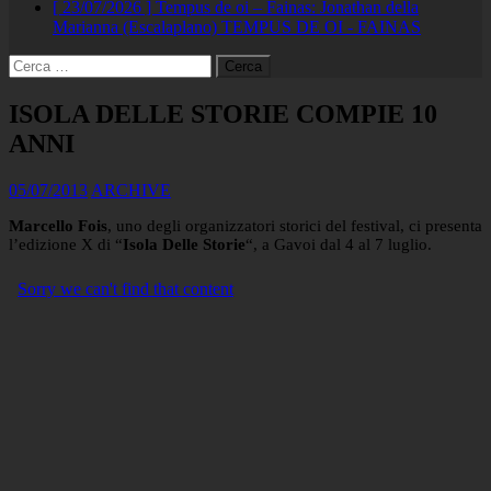
[ 23/07/2026 ]
Tempus de oi – Fainas: Jonathan della
Marianna (Escalaplano)
TEMPUS DE OI - FAINAS
Ricerca
per:
ISOLA DELLE STORIE COMPIE 10
ANNI
05/07/2013
ARCHIVE
Marcello Fois
, uno degli organizzatori storici del festival, ci presenta
l’edizione X di “
Isola Delle Storie
“, a Gavoi dal 4 al 7 luglio.