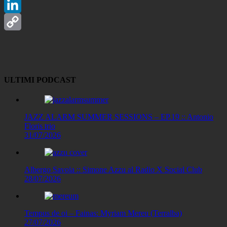
Telegram
LinkedIn
Copy
Link
ULTIMI PODCAST
JAZZ ALARM SUMMER SESSIONS – EP.19 :: Antonio
Floris trio
31/07/2026
Albergo Savoia :: Simone Azzu al Radio X Social Club
28/07/2026
Tempus de oi – Fainas: Myriam Mereu (Terralba)
27/07/2026