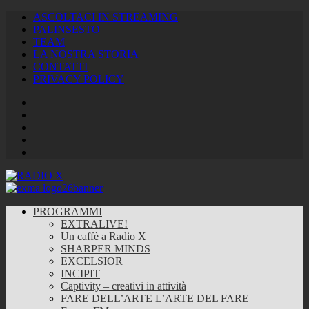
ASCOLTACI IN STREAMING
PALINSESTO
TEAM
LA NOSTRA STORIA
CONTATTI
PRIVACY POLICY
Facebook
Twitter
Instagram
Youtube
RSS
Feed
PROGRAMMI
EXTRALIVE!
Un caffè a Radio X
SHARPER MINDS
EXCELSIOR
INCIPIT
Captivity – creativi in attività
FARE DELL’ARTE L’ARTE DEL FARE