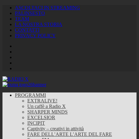
ASCOLTACI IN STREAMING
PALINSESTO
TEAM
LA NOSTRA STORIA
CONTATTI
PRIVACY POLICY
Facebook
Twitter
Instagram
Youtube
RSS
Feed
PROGRAMMI
EXTRALIVE!
Un caffè a Radio X
SHARPER MINDS
EXCELSIOR
INCIPIT
Captivity – creativi in attività
FARE DELL’ARTE L’ARTE DEL FARE