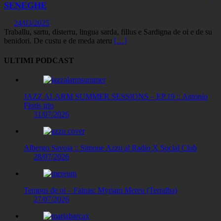
SENEGHE
24/03/2025
Traballu, sartu, disterru, lingua sarda, fillus e Sardigna de oi e de su
benidori. De custu e de meda ateru
[…]
ULTIMI PODCAST
JAZZ ALARM SUMMER SESSIONS – EP.19 :: Antonio
Floris trio
31/07/2026
Albergo Savoia :: Simone Azzu al Radio X Social Club
28/07/2026
Tempus de oi – Fainas: Myriam Mereu (Terralba)
27/07/2026