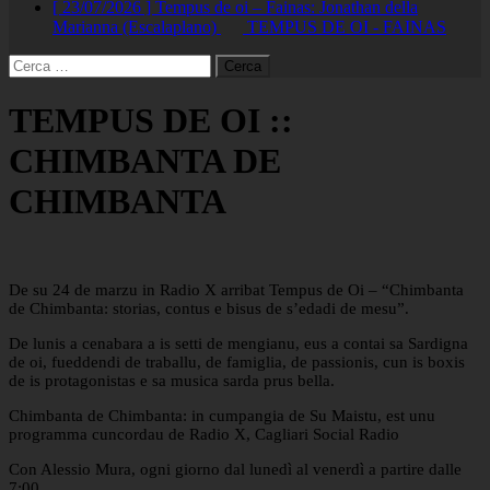
[ 23/07/2026 ]
Tempus de oi – Fainas: Jonathan della
Marianna (Escalaplano)
TEMPUS DE OI - FAINAS
Ricerca
per:
TEMPUS DE OI ::
CHIMBANTA DE
CHIMBANTA
De su 24 de marzu in Radio X arribat Tempus de Oi – “Chimbanta
de Chimbanta: storias, contus e bisus de s’edadi de mesu”.
De lunis a cenabara a is setti de mengianu, eus a contai sa Sardigna
de oi, fueddendi de traballu, de famiglia, de passionis, cun is boxis
de is protagonistas e sa musica sarda prus bella.
Chimbanta de Chimbanta: in cumpangia de Su Maistu, est unu
programma cuncordau de Radio X, Cagliari Social Radio
Con Alessio Mura, ogni giorno dal lunedì al venerdì a partire dalle
7:00