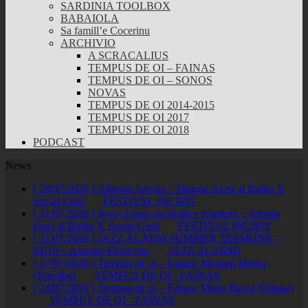
SARDINIA TOOLBOX
BABAIOLA
Sa famill’e Cocerinu
ARCHIVIO
A SCRACALIUS
TEMPUS DE OI – FAINAS
TEMPUS DE OI – SONOS
NOVAS
TEMPUS DE OI 2014-2015
TEMPUS DE OI 2017
TEMPUS DE OI 2018
PODCAST
News
[ 28/07/2026 ]
Albergo Savoia :: Simone Azzu al Radio X
Social Club
FESTIVAL INCIPIT
[ 21/07/2026 ]
Joyce Lussu tra fronti e frontiere :: Alessia
Farci al Radio X Social Club
FESTIVAL INCIPIT
[ 31/07/2026 ]
JAZZ ALARM SUMMER SESSIONS –
EP.19 :: Antonio Floris trio
JAZZ ALARM!
[ 27/07/2026 ]
Tempus de oi – Fainas: Myriam Mereu
(Terralba)
TEMPUS DE OI - FAINAS
[ 24/07/2026 ]
Tempus de oi – Fainas: Maria Barca (Ottana)
TEMPUS DE OI - FAINAS