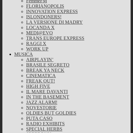
FemmeFM
FLORIANOPOLIS
INNOVATION EXPRESS
ISLONDONERS!
LA VERSIONE DI MADRY
LOCANDA X
MEDI@EVO
TRANS EUROPE EXPRESS
RAGGI X
WORK UP
MUSICA
AIRPLAYIN’
BRASILE SEGRETO
BREAK YA NECK
CINEMATICA
FREAK OUT!
HIGH FIVE
IL MARE DAVANTI
IN THE BASEMENT
JAZZ ALARM!
NOVESTORIE
OLDIES BUT GOLDIES
PUTA CASO
RADIO EXHIBITS
SPECIAL HERBS