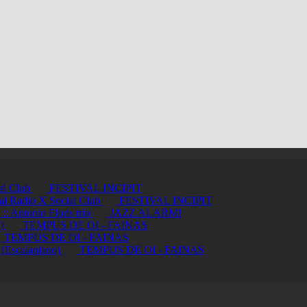
ial Club
FESTIVAL INCIPIT
ci al Radio X Social Club
FESTIVAL INCIPIT
ntonio Floris trio
JAZZ ALARM!
a)
TEMPUS DE OI - FAINAS
TEMPUS DE OI - FAINAS
 (Escalaplano)
TEMPUS DE OI - FAINAS