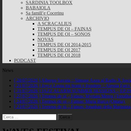
SARDINIA TOOLBOX
BABAIOLA
Sa famill’e Cocerinu
ARCHIVIO
A SCRACALIUS
TEMPUS DE OI – FAINAS
TEMPUS DE OI – SONOS
NOVAS
TEMPUS DE OI 2014-2015
TEMPUS DE OI 2017
TEMPUS DE OI 2018
PODCAST
News
[ 28/07/2026 ]
Albergo Savoia :: Simone Azzu al Radio X Soc
[ 21/07/2026 ]
Joyce Lussu tra fronti e frontiere :: Alessia Far
[ 31/07/2026 ]
JAZZ ALARM SUMMER SESSIONS – EP.19 :: A
[ 27/07/2026 ]
Tempus de oi – Fainas: Myriam Mereu (Terralb
[ 24/07/2026 ]
Tempus de oi – Fainas: Maria Barca (Ottana)
[ 23/07/2026 ]
Tempus de oi – Fainas: Jonathan della Marianna
Ricerca
per: