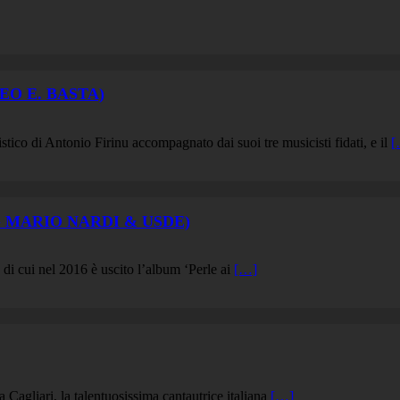
EO E. BASTA)
co di Antonio Firinu accompagnato dai suoi tre musicisti fidati, e il
[
 MARIO NARDI & USDE)
 di cui nel 2016 è uscito l’album ‘Perle ai
[…]
a Cagliari, la talentuosissima cantautrice italiana
[…]