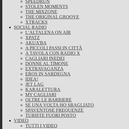
SPEEDRUN
STOLEN MOMENTS
THE MIXZONE
THE ORIGINAL GROOVE
XTRACKS
SOCIAL RADIO
L’ALTALENA ON AIR
XPATZ
AKUA’BA
A PICCOLI PASSI IN CITTÀ
A TAVOLA CON RADIO X
CAGLIARI INEDEI
DONNE AL TIMONE
EXTRAVAGANZA
EROS IN SARDEGNA
IDEA!
JET LAG
KARALETTURA
MY CAGLIARI
OLTRE LE BARRIERE
SE UNA VOLTA HO SBAGLIATO
SPAVENTOSE FREQUENZE
TURISTE FUORI POSTO
VIDEO
TUTTI I VIDEO