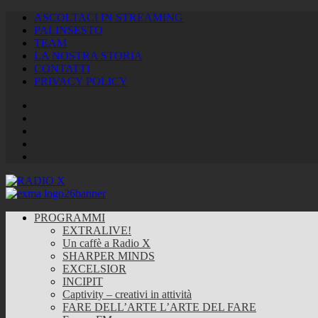
ASCOLTACI IN STREAMING
PALINSESTO
TEAM
LA NOSTRA STORIA
CONTATTI
PRIVACY POLICY
Facebook
Twitter
Instagram
Youtube
RSS
Feed
PROGRAMMI
EXTRALIVE!
Un caffè a Radio X
SHARPER MINDS
EXCELSIOR
INCIPIT
Captivity – creativi in attività
FARE DELL’ARTE L’ARTE DEL FARE