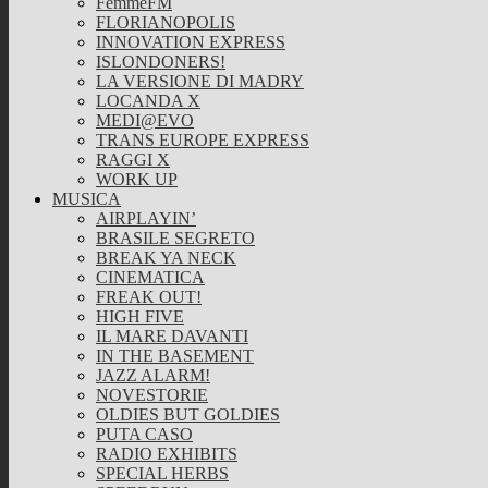
FemmeFM
FLORIANOPOLIS
INNOVATION EXPRESS
ISLONDONERS!
LA VERSIONE DI MADRY
LOCANDA X
MEDI@EVO
TRANS EUROPE EXPRESS
RAGGI X
WORK UP
MUSICA
AIRPLAYIN’
BRASILE SEGRETO
BREAK YA NECK
CINEMATICA
FREAK OUT!
HIGH FIVE
IL MARE DAVANTI
IN THE BASEMENT
JAZZ ALARM!
NOVESTORIE
OLDIES BUT GOLDIES
PUTA CASO
RADIO EXHIBITS
SPECIAL HERBS