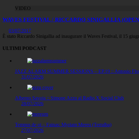
VIDEO
WAVES FESTIVAL / RICCARDO SINIGALLIA (OPEN
03/07/2017
È stato Riccardo Sinigallia ad inaugurare il Waves Festival, il 15 giu
ULTIMI PODCAST
JAZZ ALARM SUMMER SESSIONS – EP.19 :: Antonio Floris
31/07/2026
Albergo Savoia :: Simone Azzu al Radio X Social Club
28/07/2026
Tempus de oi – Fainas: Myriam Mereu (Terralba)
27/07/2026