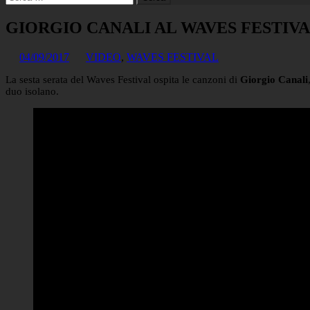
per:
GIORGIO CANALI AL WAVES FESTIVAL 
04/09/2017
VIDEO
,
WAVES FESTIVAL
La sesta serata del Waves Festival ospita le canzoni di
Giorgio Canali
duo isolano.