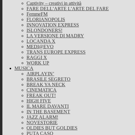
Captivity – creativi in attività
FARE DELL’ARTE L’ARTE DEL FARE
FemmeFM
FLORIANOPOLIS
INNOVATION EXPRESS
ISLONDONERS!
LA VERSIONE DI MADRY
LOCANDA X
MEDI@EVO
TRANS EUROPE EXPRESS
RAGGI X
WORK UP
MUSICA
AIRPLAYIN’
BRASILE SEGRETO
BREAK YA NECK
CINEMATICA
FREAK OUT!
HIGH FIVE
IL MARE DAVANTI
IN THE BASEMENT
JAZZ ALARM!
NOVESTORIE
OLDIES BUT GOLDIES
PUTA CASO