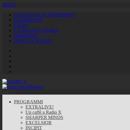
MENU
ASCOLTACI IN STREAMING
PALINSESTO
TEAM
LA NOSTRA STORIA
CONTATTI
PRIVACY POLICY
Facebook
Twitter
Instagram
Youtube
RSS
Feed
MENU
PROGRAMMI
EXTRALIVE!
Un caffè a Radio X
SHARPER MINDS
EXCELSIOR
INCIPIT