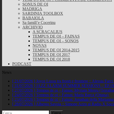
SONUS DE OI
MADRIGA
SARDINIA TOOLBOX
BABAIOLA
Sa famill’e Cocerinu
ARCHIVIO
A SCRACALIUS
TEMPUS DE OI – FAINAS
TEMPUS DE OI – SONOS
NOVAS
TEMPUS DE OI 2014-2015
TEMPUS DE OI 2017
TEMPUS DE OI 2018
PODCAST
News
[ 21/07/2026 ]
Joyce Lussu tra fronti e frontiere :: Alessia Far
[ 31/07/2026 ]
JAZZ ALARM SUMMER SESSIONS – EP.19 :: A
[ 27/07/2026 ]
Tempus de oi – Fainas: Myriam Mereu (Terralb
[ 24/07/2026 ]
Tempus de oi – Fainas: Maria Barca (Ottana)
[ 23/07/2026 ]
Tempus de oi – Fainas: Jonathan della Marianna
[ 28/07/2026 ]
Albergo Savoia :: Simone Azzu al Radio X Soc
Ricerca