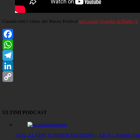
Guarda tutti i video del Waves Festival
sul canale Youtube di Radio X
Facebook
WhatsApp
Telegram
LinkedIn
Copy
Link
ULTIMI PODCAST
JAZZ ALARM SUMMER SESSIONS – EP.19 :: Antonio Floris