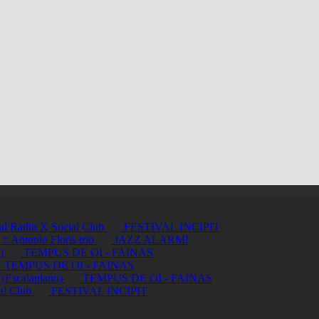
ci al Radio X Social Club
FESTIVAL INCIPIT
ntonio Floris trio
JAZZ ALARM!
a)
TEMPUS DE OI - FAINAS
TEMPUS DE OI - FAINAS
 (Escalaplano)
TEMPUS DE OI - FAINAS
ial Club
FESTIVAL INCIPIT