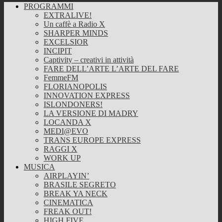
PROGRAMMI
EXTRALIVE!
Un caffè a Radio X
SHARPER MINDS
EXCELSIOR
INCIPIT
Captivity – creativi in attività
FARE DELL’ARTE L’ARTE DEL FARE
FemmeFM
FLORIANOPOLIS
INNOVATION EXPRESS
ISLONDONERS!
LA VERSIONE DI MADRY
LOCANDA X
MEDI@EVO
TRANS EUROPE EXPRESS
RAGGI X
WORK UP
MUSICA
AIRPLAYIN’
BRASILE SEGRETO
BREAK YA NECK
CINEMATICA
FREAK OUT!
HIGH FIVE