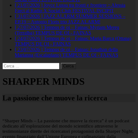
[ 21/07/2026 ]
Joyce Lussu tra fronti e frontiere :: Alessia
Farci al Radio X Social Club
FESTIVAL INCIPIT
[ 31/07/2026 ]
JAZZ ALARM SUMMER SESSIONS –
EP.19 :: Antonio Floris trio
JAZZ ALARM!
[ 27/07/2026 ]
Tempus de oi – Fainas: Myriam Mereu
(Terralba)
TEMPUS DE OI - FAINAS
[ 24/07/2026 ]
Tempus de oi – Fainas: Maria Barca (Ottana)
TEMPUS DE OI - FAINAS
[ 23/07/2026 ]
Tempus de oi – Fainas: Jonathan della
Marianna (Escalaplano)
TEMPUS DE OI - FAINAS
Ricerca
per:
SHARPER MINDS
La passione che muove la ricerca
“Sharper Minds – La passione che muove la ricerca” è un podcast
dedicato all’esplorazione del mondo scientifico attraverso le
testimonianze dirette dei ricercatori protagonisti della Sharper Night,
evento finanziato dall’Unione Europea e cofinanziato dalla