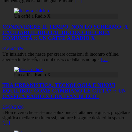
momento, godersi la famiglia. È molto
[…]
Un caffè a Radio X
CONDIVIDERE IL TEMPO, NON LO SCHERMO: A
CAGLIARI IL DIGITAL DETOX CHE CREA
COMUNITÀ :: UN CAFFÈ A RADIO X
01/04/2026
Un’iniziativa che nasce per creare occasioni di incontro offline,
aperte a tutte le età, in cui il distacco dalla tecnologia
[…]
Un caffè a Radio X
TRA URBANISTICA, TECNOLOGIA E NUOVI
EQUILIBRI: COME CAMBIANO LE CITTÀ? :: UN
CAFFÈ A RADIO X CON IVAN BLECIC
26/03/2026
«Non è vero che esiste una soluzione astrattamente giusta: progettare
significa mediare tra interessi, tradurre bisogni e desideri in spazio.
[…]