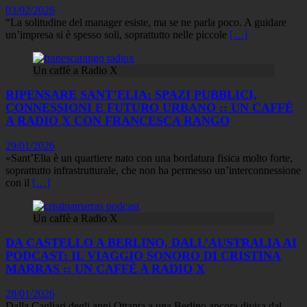
03/02/2026
“La solitudine del manager esiste, ma se ne parla poco. A guidare
un’impresa si è spesso soli, soprattutto nelle piccole
[…]
Un caffè a Radio X
RIPENSARE SANT’ELIA: SPAZI PUBBLICI,
CONNESSIONI E FUTURO URBANO :: UN CAFFÈ
A RADIO X CON FRANCESCA RANGO
29/01/2026
«Sant’Elia è un quartiere nato con una bordatura fisica molto forte,
soprattutto infrastrutturale, che non ha permesso un’interconnessione
con il
[…]
Un caffè a Radio X
DA CASTELLO A BERLINO, DALL’AUSTRALIA AI
PODCAST: IL VIAGGIO SONORO DI CRISTINA
MARRAS :: UN CAFFÈ A RADIO X
28/01/2026
Dalla Cagliari degli anni Ottanta a una Berlino ancora divisa dal