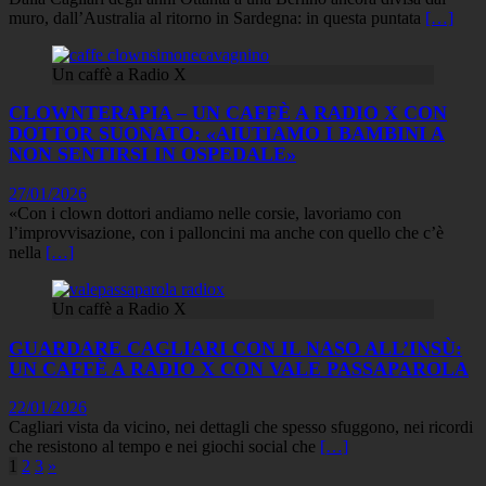
muro, dall’Australia al ritorno in Sardegna: in questa puntata
[…]
Un caffè a Radio X
CLOWNTERAPIA – UN CAFFÈ A RADIO X CON
DOTTOR SUONATO: «AIUTIAMO I BAMBINI A
NON SENTIRSI IN OSPEDALE»
27/01/2026
«Con i clown dottori andiamo nelle corsie, lavoriamo con
l’improvvisazione, con i palloncini ma anche con quello che c’è
nella
[…]
Un caffè a Radio X
GUARDARE CAGLIARI CON IL NASO ALL’INSÙ:
UN CAFFÈ A RADIO X CON VALE PASSAPAROLA
22/01/2026
Cagliari vista da vicino, nei dettagli che spesso sfuggono, nei ricordi
che resistono al tempo e nei giochi social che
[…]
Paginazione
1
2
3
»