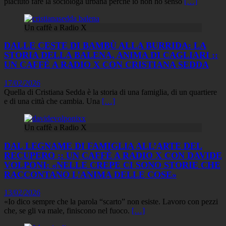
piaciuto fare la sociologa urbana perché io non ho senso
[…]
Un caffè a Radio X
DALLE CESTE DI BAMBÙ ALLA BURRIDA: LA
STORIA DELLA BALENA, ANIMA DI CAGLIARI ::
UN CAFFÈ A RADIO X CON CRISTIANA SEDDA
17/02/2026
Quella di Cristiana Sedda è la storia di una famiglia, di un quartiere
e di una città che cambia. Una
[…]
Un caffè a Radio X
DAL LEGNAME DI FAMIGLIA ALL’ARTE DEL
RECUPERO :: UN CAFFÈ A RADIO X CON DAVIDE
VOLPONI: «NELLE CREPE CI SONO STORIE CHE
RACCONTANO L’ANIMA DELLE COSE»
13/02/2026
«Io dico sempre che la parola “scarto” non esiste. Lavoro con pezzi
che, se gli va male, finiscono nel fuoco.
[…]