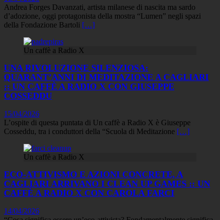
Andrea Forges Davanzati, artista milanese di nascita ma sardo
d’adozione, oggi protagonista della mostra “Lumen” negli spazi
della Fondazione Bartoli
[…]
Un caffè a Radio X
UNA RIVOLUZIONE SILENZIOSA:
QUARANT’ANNI DI MEDITAZIONE A CAGLIARI
:: UN CAFFÈ A RADIO X CON GIUSEPPE
COSSEDDU
15/04/2026
L’ospite di questa puntata di Un caffè a Radio X è Giuseppe
Cosseddu, tra i conduttori della “Scuola di Meditazione
[…]
Un caffè a Radio X
ECO-ATTIVISMO E AZIONI CONCRETE, A
CAGLIARI ARRIVANO I CLEAN UP GAMES :: UN
CAFFÈ A RADIO X CON CAROLA FARCI
14/04/2026
“Cosa significa essere un’eco-attivista? Fondamentalmente significa