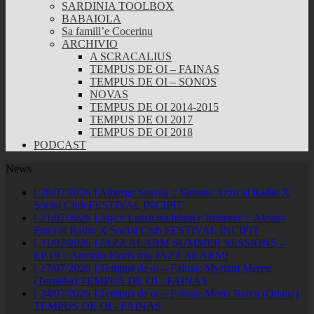
SARDINIA TOOLBOX
BABAIOLA
Sa famill’e Cocerinu
ARCHIVIO
A SCRACALIUS
TEMPUS DE OI – FAINAS
TEMPUS DE OI – SONOS
NOVAS
TEMPUS DE OI 2014-2015
TEMPUS DE OI 2017
TEMPUS DE OI 2018
PODCAST
News
[ 28/07/2026 ]
Albergo Savoia :: Simone Azzu al Radio X
Social Club
FESTIVAL INCIPIT
[ 21/07/2026 ]
Joyce Lussu tra fronti e frontiere :: Alessia
Farci al Radio X Social Club
FESTIVAL INCIPIT
[ 31/07/2026 ]
JAZZ ALARM SUMMER SESSIONS –
EP.19 :: Antonio Floris trio
JAZZ ALARM!
[ 27/07/2026 ]
Tempus de oi – Fainas: Myriam Mereu
(Terralba)
TEMPUS DE OI - FAINAS
[ 24/07/2026 ]
Tempus de oi – Fainas: Maria Barca (Ottana)
TEMPUS DE OI - FAINAS