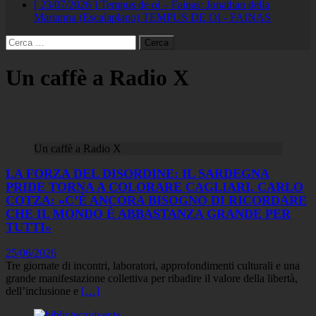
[ 23/07/2026 ]
Tempus de oi – Fainas: Jonathan della
Marianna (Escalaplano)
TEMPUS DE OI - FAINAS
Ricerca
per:
Un caffè a Radio X
Un caffè a Radio X
LA FORZA DEL DISORDINE: IL SARDEGNA
PRIDE TORNA A COLORARE CAGLIARI. CARLO
COTZA: «C’È ANCORA BISOGNO DI RICORDARE
CHE IL MONDO È ABBASTANZA GRANDE PER
TUTTI»
25/06/2026
Tre giornate di incontri, laboratori, approfondimenti culturali e una
grande manifestazione collettiva per ribadire il valore della libertà,
dell’inclusione e
[…]