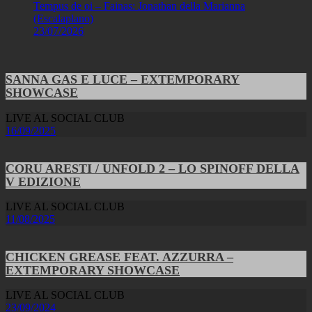
Tempus de oi – Fainas: Jonathan della Marianna
(Escalaplano)
23/07/2026
SANNA GAS E LUCE – EXTEMPORARY
SHOWCASE
LIVE AL SOCIAL CLUB
16/09/2025
CORU ARESTI / UNFOLD 2 – LO SPINOFF DELLA
V EDIZIONE
LIVE AL SOCIAL CLUB
11/08/2025
CHICKEN GREASE FEAT. AZZURRA –
EXTEMPORARY SHOWCASE
LIVE AL SOCIAL CLUB
23/09/2024