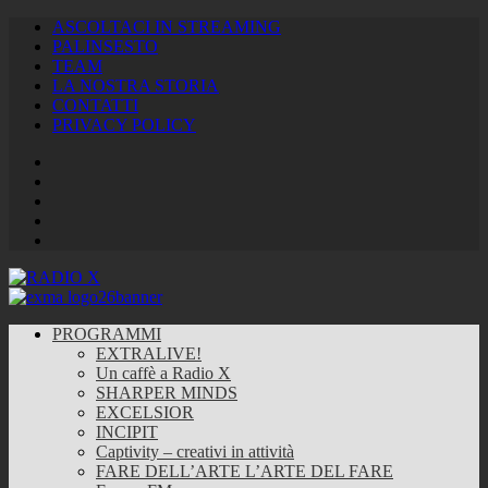
ASCOLTACI IN STREAMING
PALINSESTO
TEAM
LA NOSTRA STORIA
CONTATTI
PRIVACY POLICY
Facebook
Twitter
Instagram
Youtube
RSS
Feed
PROGRAMMI
EXTRALIVE!
Un caffè a Radio X
SHARPER MINDS
EXCELSIOR
INCIPIT
Captivity – creativi in attività
FARE DELL’ARTE L’ARTE DEL FARE