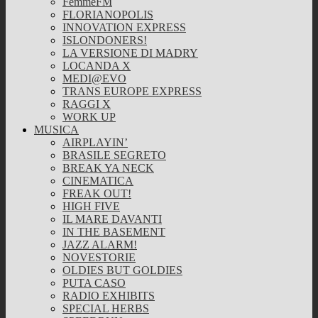
FemmeFM
FLORIANOPOLIS
INNOVATION EXPRESS
ISLONDONERS!
LA VERSIONE DI MADRY
LOCANDA X
MEDI@EVO
TRANS EUROPE EXPRESS
RAGGI X
WORK UP
MUSICA
AIRPLAYIN’
BRASILE SEGRETO
BREAK YA NECK
CINEMATICA
FREAK OUT!
HIGH FIVE
IL MARE DAVANTI
IN THE BASEMENT
JAZZ ALARM!
NOVESTORIE
OLDIES BUT GOLDIES
PUTA CASO
RADIO EXHIBITS
SPECIAL HERBS