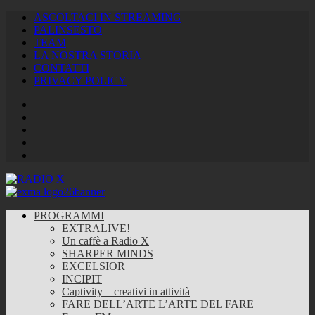
ASCOLTACI IN STREAMING
PALINSESTO
TEAM
LA NOSTRA STORIA
CONTATTI
PRIVACY POLICY
Facebook
Twitter
Instagram
Youtube
RSS
Feed
PROGRAMMI
EXTRALIVE!
Un caffè a Radio X
SHARPER MINDS
EXCELSIOR
INCIPIT
Captivity – creativi in attività
FARE DELL’ARTE L’ARTE DEL FARE