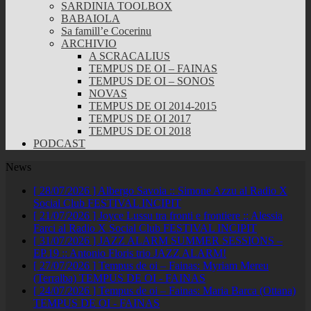
SARDINIA TOOLBOX
BABAIOLA
Sa famill’e Cocerinu
ARCHIVIO
A SCRACALIUS
TEMPUS DE OI – FAINAS
TEMPUS DE OI – SONOS
NOVAS
TEMPUS DE OI 2014-2015
TEMPUS DE OI 2017
TEMPUS DE OI 2018
PODCAST
News
[ 28/07/2026 ]
Albergo Savoia :: Simone Azzu al Radio X
Social Club
FESTIVAL INCIPIT
[ 21/07/2026 ]
Joyce Lussu tra fronti e frontiere :: Alessia
Farci al Radio X Social Club
FESTIVAL INCIPIT
[ 31/07/2026 ]
JAZZ ALARM SUMMER SESSIONS –
EP.19 :: Antonio Floris trio
JAZZ ALARM!
[ 27/07/2026 ]
Tempus de oi – Fainas: Myriam Mereu
(Terralba)
TEMPUS DE OI - FAINAS
[ 24/07/2026 ]
Tempus de oi – Fainas: Maria Barca (Ottana)
TEMPUS DE OI - FAINAS