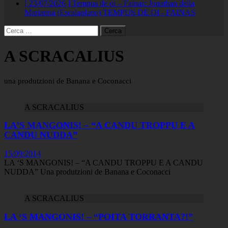
[ 23/07/2026 ]
Tempus de oi – Fainas: Jonathan della
Marianna (Escalaplano)
TEMPUS DE OI - FAINAS
Ricerca
per:
A SCRACALIUS
una produtzioni de Banana e Coconacci
A SCRACALIUS
LA’S MANGONIS! – “A CANDU TROPPU E A
CANDU NUDDA”
15/09/2014
LA ‘S MANGONIS! – “A CANDU TROPPU E A CANDU
NUDDA” Una produtzioni de Banana e Coconacci
A SCRACALIUS
LA ‘S MANGONIS! – “POITA TORRANTA?!”