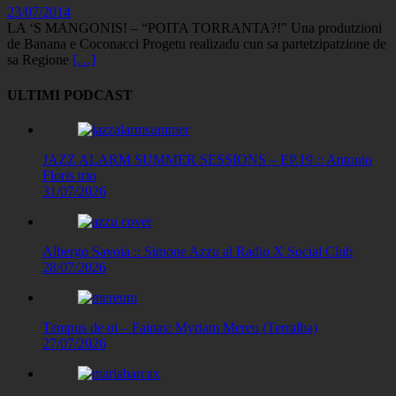
23/07/2014
LA ‘S MANGONIS! – “POITA TORRANTA?!” Una produtzioni
de Banana e Coconacci Progetu realizadu cun sa partetzipatzione de
sa Regione
[…]
ULTIMI PODCAST
JAZZ ALARM SUMMER SESSIONS – EP.19 :: Antonio
Floris trio
31/07/2026
Albergo Savoia :: Simone Azzu al Radio X Social Club
28/07/2026
Tempus de oi – Fainas: Myriam Mereu (Terralba)
27/07/2026