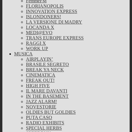
FemmeFM
FLORIANOPOLIS
INNOVATION EXPRESS
ISLONDONERS!
LA VERSIONE DI MADRY
LOCANDA X
MEDI@EVO
TRANS EUROPE EXPRESS
RAGGI X
WORK UP
MUSICA
AIRPLAYIN’
BRASILE SEGRETO
BREAK YA NECK
CINEMATICA
FREAK OUT!
HIGH FIVE
IL MARE DAVANTI
IN THE BASEMENT
JAZZ ALARM!
NOVESTORIE
OLDIES BUT GOLDIES
PUTA CASO
RADIO EXHIBITS
SPECIAL HERBS