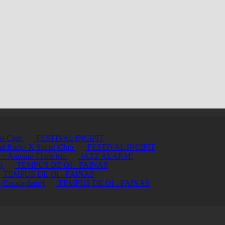
ial Club
FESTIVAL INCIPIT
ci al Radio X Social Club
FESTIVAL INCIPIT
ntonio Floris trio
JAZZ ALARM!
a)
TEMPUS DE OI - FAINAS
TEMPUS DE OI - FAINAS
 (Escalaplano)
TEMPUS DE OI - FAINAS