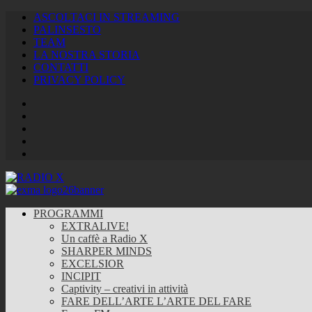
ASCOLTACI IN STREAMING
PALINSESTO
TEAM
LA NOSTRA STORIA
CONTATTI
PRIVACY POLICY
Facebook
Twitter
Instagram
Youtube
RSS
Feed
PROGRAMMI
EXTRALIVE!
Un caffè a Radio X
SHARPER MINDS
EXCELSIOR
INCIPIT
Captivity – creativi in attività
FARE DELL’ARTE L’ARTE DEL FARE