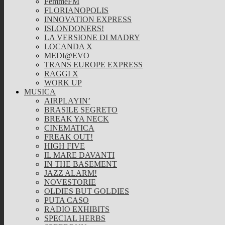
FemmeFM
FLORIANOPOLIS
INNOVATION EXPRESS
ISLONDONERS!
LA VERSIONE DI MADRY
LOCANDA X
MEDI@EVO
TRANS EUROPE EXPRESS
RAGGI X
WORK UP
MUSICA
AIRPLAYIN’
BRASILE SEGRETO
BREAK YA NECK
CINEMATICA
FREAK OUT!
HIGH FIVE
IL MARE DAVANTI
IN THE BASEMENT
JAZZ ALARM!
NOVESTORIE
OLDIES BUT GOLDIES
PUTA CASO
RADIO EXHIBITS
SPECIAL HERBS