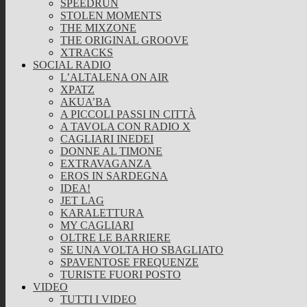
SPEEDRUN
STOLEN MOMENTS
THE MIXZONE
THE ORIGINAL GROOVE
XTRACKS
SOCIAL RADIO
L’ALTALENA ON AIR
XPATZ
AKUA’BA
A PICCOLI PASSI IN CITTÀ
A TAVOLA CON RADIO X
CAGLIARI INEDEI
DONNE AL TIMONE
EXTRAVAGANZA
EROS IN SARDEGNA
IDEA!
JET LAG
KARALETTURA
MY CAGLIARI
OLTRE LE BARRIERE
SE UNA VOLTA HO SBAGLIATO
SPAVENTOSE FREQUENZE
TURISTE FUORI POSTO
VIDEO
TUTTI I VIDEO