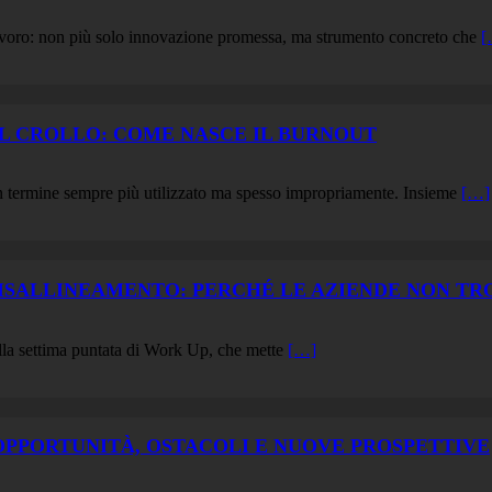
 lavoro: non più solo innovazione promessa, ma strumento concreto che
[
 AL CROLLO: COME NASCE IL BURNOUT
un termine sempre più utilizzato ma spesso impropriamente. Insieme
[…]
E DISALLINEAMENTO: PERCHÉ LE AZIENDE NON T
della settima puntata di Work Up, che mette
[…]
: OPPORTUNITÀ, OSTACOLI E NUOVE PROSPETTIVE