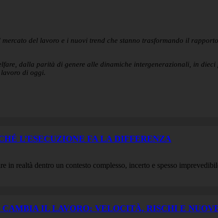
 mercato del lavoro e i nuovi trend che stanno trasformando il rappor
elfare, dalla parità di genere alle dinamiche intergenerazionali, in diec
 lavoro di oggi.
ERCHÉ L’ESECUZIONE FA LA DIFFERENZA
are in realtà dentro un contesto complesso, incerto e spesso imprevedibi
LE CAMBIA IL LAVORO: VELOCITÀ, RISCHI E NU