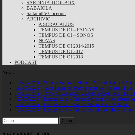
SARDINIA TOOLBOX
BABAIOLA
Sa famill’e Cocerinu
ARCHIVIO
A SCRACALIUS
TEMPUS DE OI – FAINAS
TEMPUS DE OI – SONOS
NOVAS
TEMPUS DE OI 2014-2015
TEMPUS DE OI 2017
TEMPUS DE OI 2018
PODCAST
News
[ 28/07/2026 ]
Albergo Savoia :: Simone Azzu al Radio X Soc
[ 21/07/2026 ]
Joyce Lussu tra fronti e frontiere :: Alessia Far
[ 31/07/2026 ]
JAZZ ALARM SUMMER SESSIONS – EP.19 :: A
[ 27/07/2026 ]
Tempus de oi – Fainas: Myriam Mereu (Terralb
[ 24/07/2026 ]
Tempus de oi – Fainas: Maria Barca (Ottana)
[ 23/07/2026 ]
Tempus de oi – Fainas: Jonathan della Marianna
Ricerca
per: