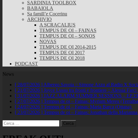
SARDINIA TOOLBOX
BABAIOLA
Sa famill’e Cocerinu
ARCHIVIO
A SCRACALIUS
TEMPUS DE OI – FAINAS
TEMPUS DE OI – SONOS
NOVAS
TEMPUS DE OI 2014-2015
TEMPUS DE OI 2017
TEMPUS DE OI 2018
PODCAST
News
[ 28/07/2026 ]
Albergo Savoia :: Simone Azzu al Radio X Soc
[ 21/07/2026 ]
Joyce Lussu tra fronti e frontiere :: Alessia Far
[ 31/07/2026 ]
JAZZ ALARM SUMMER SESSIONS – EP.19 :: A
[ 27/07/2026 ]
Tempus de oi – Fainas: Myriam Mereu (Terralb
[ 24/07/2026 ]
Tempus de oi – Fainas: Maria Barca (Ottana)
[ 23/07/2026 ]
Tempus de oi – Fainas: Jonathan della Marianna
Ricerca
per: