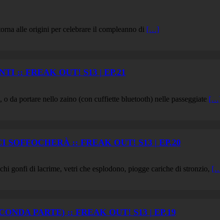
torna alle origini per celebrare il compleanno di
[…]
 :: FREAK OUT! S13 | EP.21
, o da portare nello zaino (con cuffiette bluetooth) nelle passeggiate
[…
SOFFOCHERÀ :: FREAK OUT! S13 | EP.20
cchi gonfi di lacrime, vetri che esplodono, piogge cariche di stronzio,
[
NDA PARTE) :: FREAK OUT! S13 | EP.19