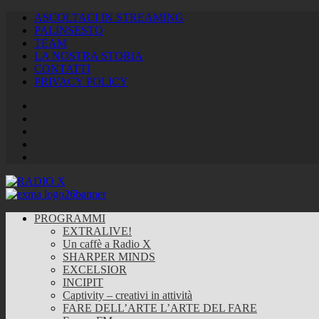
ASCOLTACI IN STREAMING
PALINSESTO
TEAM
LA NOSTRA STORIA
CONTATTI
PRIVACY POLICY
Facebook
Twitter
Instagram
Youtube
RSS
Feed
PROGRAMMI
EXTRALIVE!
Un caffè a Radio X
SHARPER MINDS
EXCELSIOR
INCIPIT
Captivity – creativi in attività
FARE DELL’ARTE L’ARTE DEL FARE