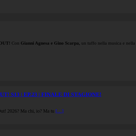
OUT!
Con
Gianni Agnesa e Gino Scarpa,
un tuffo nella musica e nella 
! S13 | EP.23 | FINALE DI STAGIONE!
k Out! 2026? Ma chi, io? Ma tu
[…]