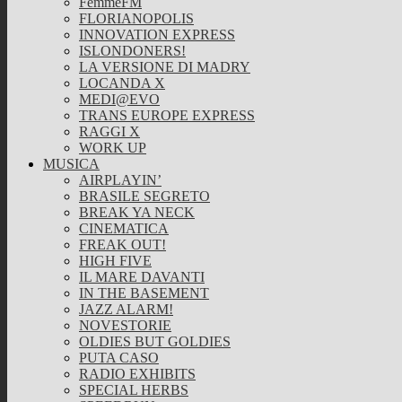
FemmeFM
FLORIANOPOLIS
INNOVATION EXPRESS
ISLONDONERS!
LA VERSIONE DI MADRY
LOCANDA X
MEDI@EVO
TRANS EUROPE EXPRESS
RAGGI X
WORK UP
MUSICA
AIRPLAYIN’
BRASILE SEGRETO
BREAK YA NECK
CINEMATICA
FREAK OUT!
HIGH FIVE
IL MARE DAVANTI
IN THE BASEMENT
JAZZ ALARM!
NOVESTORIE
OLDIES BUT GOLDIES
PUTA CASO
RADIO EXHIBITS
SPECIAL HERBS