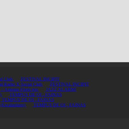
ial Club
FESTIVAL INCIPIT
ci al Radio X Social Club
FESTIVAL INCIPIT
ntonio Floris trio
JAZZ ALARM!
a)
TEMPUS DE OI - FAINAS
TEMPUS DE OI - FAINAS
 (Escalaplano)
TEMPUS DE OI - FAINAS