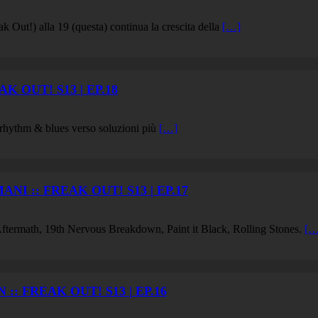
ak Out!) alla 19 (questa) continua la crescita della
[…]
K OUT! S13 | EP.18
i rhythm & blues verso soluzioni più
[…]
I :: FREAK OUT! S13 | EP.17
6 Aftermath, 19th Nervous Breakdown, Paint it Black, Rolling Stones.
[…
 FREAK OUT! S13 | EP.16