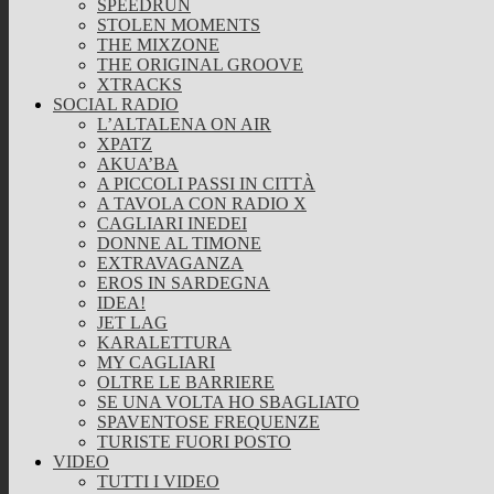
SPEEDRUN
STOLEN MOMENTS
THE MIXZONE
THE ORIGINAL GROOVE
XTRACKS
SOCIAL RADIO
L’ALTALENA ON AIR
XPATZ
AKUA’BA
A PICCOLI PASSI IN CITTÀ
A TAVOLA CON RADIO X
CAGLIARI INEDEI
DONNE AL TIMONE
EXTRAVAGANZA
EROS IN SARDEGNA
IDEA!
JET LAG
KARALETTURA
MY CAGLIARI
OLTRE LE BARRIERE
SE UNA VOLTA HO SBAGLIATO
SPAVENTOSE FREQUENZE
TURISTE FUORI POSTO
VIDEO
TUTTI I VIDEO