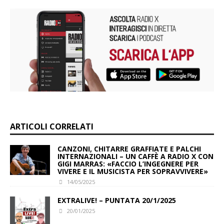
e
t
e
k
y
b
s
g
e
L
o
A
r
d
i
o
p
a
I
n
k
p
m
n
k
ARTICOLI CORRELATI
CANZONI, CHITARRE GRAFFIATE E PALCHI
INTERNAZIONALI – UN CAFFÈ A RADIO X CON
GIGI MARRAS: «FACCIO L’INGEGNERE PER
VIVERE E IL MUSICISTA PER SOPRAVVIVERE»
14/05/2025
EXTRALIVE! – PUNTATA 20/1/2025
20/01/2025