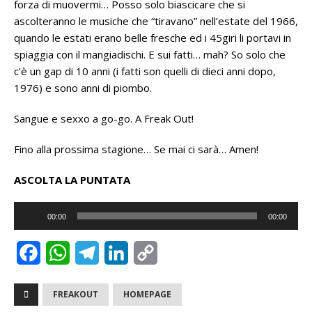
forza di muovermi… Posso solo biascicare che si
ascolteranno le musiche che “tiravano” nell’estate del 1966,
quando le estati erano belle fresche ed i 45giri li portavi in
spiaggia con il mangiadischi. E sui fatti… mah? So solo che
c’è un gap di 10 anni (i fatti son quelli di dieci anni dopo,
1976) e sono anni di piombo.
Sangue e sexxo a go-go. A Freak Out!
Fino alla prossima stagione… Se mai ci sarà… Amen!
ASCOLTA LA PUNTATA
Audio
00:00
00:00
Player
F
W
T
L
C
a
h
e
i
o
FREAKOUT
HOMEPAGE
c
a
l
n
p