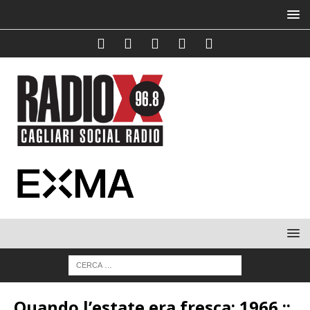
Quando l’estate era fresca: 1966 ::