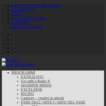
ASCOLTACI IN STREAMING
PALINSESTO
TEAM
LA NOSTRA STORIA
CONTATTI
PRIVACY POLICY
Facebook
Twitter
Instagram
Youtube
RSS
Feed
PROGRAMMI
EXTRALIVE!
Un caffè a Radio X
SHARPER MINDS
EXCELSIOR
INCIPIT
Captivity – creativi in attività
FARE DELL’ARTE L’ARTE DEL FARE