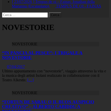
[ 23/07/2026 ]
Tempus de oi – Fainas: Jonathan della
Marianna (Escalaplano)
TEMPUS DE OI - FAINAS
Ricerca
per:
NOVESTORIE
NOVESTORIE
“IN PANCIA AL PESCE”: I TRIGALE A
NOVESTORIE
07/04/2017
Ultimo appuntamento con “novestorie”, viaggio attraverso la vita e
la musica degli artisti Isolani realizzato in collaborazione con il
Teatro Alkestis:
[…]
NOVESTORIE
“FORTUN DE SARAU O IL BUON AUSPICIO
CREATIVO” – ALBERTO CABIDDU A