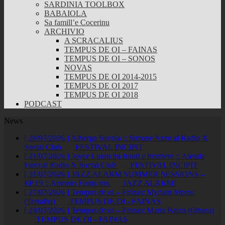
SARDINIA TOOLBOX
BABAIOLA
Sa famill’e Cocerinu
ARCHIVIO
A SCRACALIUS
TEMPUS DE OI – FAINAS
TEMPUS DE OI – SONOS
NOVAS
TEMPUS DE OI 2014-2015
TEMPUS DE OI 2017
TEMPUS DE OI 2018
PODCAST
News
[ 28/07/2026 ]
Albergo Savoia :: Simone Azzu al Radio X
Social Club
FESTIVAL INCIPIT
[ 21/07/2026 ]
Joyce Lussu tra fronti e frontiere :: Alessia
Farci al Radio X Social Club
FESTIVAL INCIPIT
[ 31/07/2026 ]
JAZZ ALARM SUMMER SESSIONS –
EP.19 :: Antonio Floris trio
JAZZ ALARM!
[ 27/07/2026 ]
Tempus de oi – Fainas: Myriam Mereu
(Terralba)
TEMPUS DE OI - FAINAS
[ 24/07/2026 ]
Tempus de oi – Fainas: Maria Barca (Ottana)
TEMPUS DE OI - FAINAS