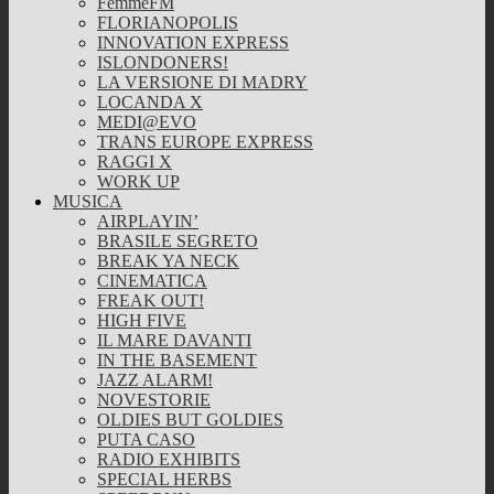
FemmeFM
FLORIANOPOLIS
INNOVATION EXPRESS
ISLONDONERS!
LA VERSIONE DI MADRY
LOCANDA X
MEDI@EVO
TRANS EUROPE EXPRESS
RAGGI X
WORK UP
MUSICA
AIRPLAYIN’
BRASILE SEGRETO
BREAK YA NECK
CINEMATICA
FREAK OUT!
HIGH FIVE
IL MARE DAVANTI
IN THE BASEMENT
JAZZ ALARM!
NOVESTORIE
OLDIES BUT GOLDIES
PUTA CASO
RADIO EXHIBITS
SPECIAL HERBS