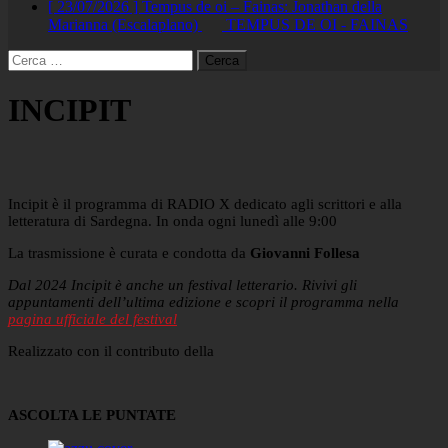
[ 23/07/2026 ]
Tempus de oi – Fainas: Jonathan della
Marianna (Escalaplano)
TEMPUS DE OI - FAINAS
Ricerca
per:
INCIPIT
Incipit è il programma di RADIO X dedicato agli scrittori e alla
letteratura di Sardegna. In onda ogni lunedì alle 9:00
La trasmissione è curata e condotta da
Giovanni Follesa
Dal 2024 Incipit è anche un festival letterario. Rivivi gli
appuntamenti dell’ultima edizione e scopri il programma nella
pagina ufficiale del festival
Realizzato con il contributo della
ASCOLTA LE PUNTATE