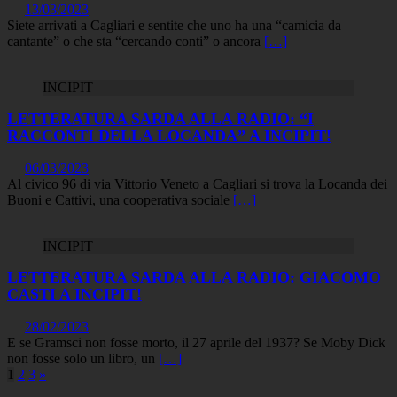
13/03/2023
Siete arrivati a Cagliari e sentite che uno ha una “camicia da
cantante” o che sta “cercando conti” o ancora
[…]
INCIPIT
LETTERATURA SARDA ALLA RADIO: “I
RACCONTI DELLA LOCANDA” A INCIPIT!
06/03/2023
Al civico 96 di via Vittorio Veneto a Cagliari si trova la Locanda dei
Buoni e Cattivi, una cooperativa sociale
[…]
INCIPIT
LETTERATURA SARDA ALLA RADIO: GIACOMO
CASTI A INCIPIT!
28/02/2023
E se Gramsci non fosse morto, il 27 aprile del 1937? Se Moby Dick
non fosse solo un libro, un
[…]
Paginazione
1
2
3
»