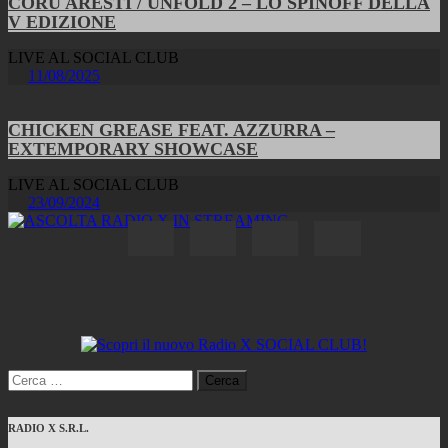
CORU ARESTI / UNFOLD 2 – LO SPINOFF DELLA
V EDIZIONE
LIVE AL SOCIAL CLUB
11/08/2025
CHICKEN GREASE FEAT. AZZURRA –
EXTEMPORARY SHOWCASE
LIVE AL SOCIAL CLUB
23/09/2024
Ricerca
per:
RADIO X S.R.L.