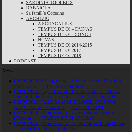
SARDINIA TOOLBOX
BABAIOLA
Sa famill’e Cocerinu
ARCHIVIO
A SCRACALIUS
TEMPUS DE OI – FAINAS
TEMPUS DE OI – SONOS
NOVAS
TEMPUS DE OI 2014-2015
TEMPUS DE OI 2017
TEMPUS DE OI 2018
PODCAST
News
[ 28/07/2026 ]
Albergo Savoia :: Simone Azzu al Radio X
Social Club
FESTIVAL INCIPIT
[ 21/07/2026 ]
Joyce Lussu tra fronti e frontiere :: Alessia
Farci al Radio X Social Club
FESTIVAL INCIPIT
[ 31/07/2026 ]
JAZZ ALARM SUMMER SESSIONS –
EP.19 :: Antonio Floris trio
JAZZ ALARM!
[ 27/07/2026 ]
Tempus de oi – Fainas: Myriam Mereu
(Terralba)
TEMPUS DE OI - FAINAS
[ 24/07/2026 ]
Tempus de oi – Fainas: Maria Barca (Ottana)
TEMPUS DE OI - FAINAS