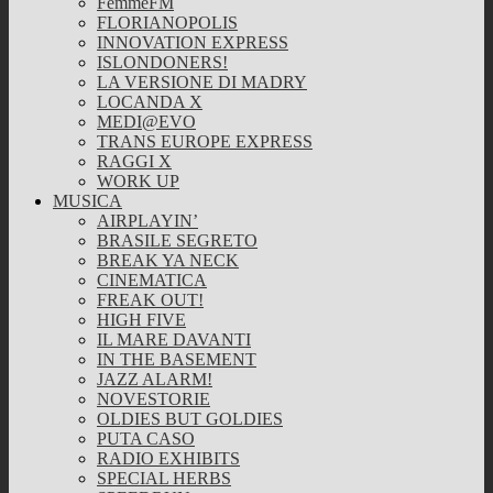
FemmeFM
FLORIANOPOLIS
INNOVATION EXPRESS
ISLONDONERS!
LA VERSIONE DI MADRY
LOCANDA X
MEDI@EVO
TRANS EUROPE EXPRESS
RAGGI X
WORK UP
MUSICA
AIRPLAYIN’
BRASILE SEGRETO
BREAK YA NECK
CINEMATICA
FREAK OUT!
HIGH FIVE
IL MARE DAVANTI
IN THE BASEMENT
JAZZ ALARM!
NOVESTORIE
OLDIES BUT GOLDIES
PUTA CASO
RADIO EXHIBITS
SPECIAL HERBS