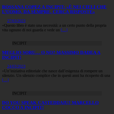
ROSSANA COPEZ A INCIPIT: «È NEI CIELI CHE
L’UOMO, DA SEMPRE, CERCA RISPOSTE»
27/03/2023
«Questo libro è stato una necessità: a un certo punto della propria
vita ognuno di noi guarda e vede un
[…]
INCIPIT
MEGLIO SORU… O NO? MASSIMO DADEA A
INCIPIT!
24/03/2023
«Un’iniziativa editoriale che nasce dall’esigenza di rompere un
silenzio. Un silenzio complice che in questi anni ha ricoperto di una
[…]
INCIPIT
DO YOU SPEAK CASTEDDAIU? MARCELLO
COCCO A INCIPIT!