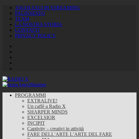
ASCOLTACI IN STREAMING
PALINSESTO
TEAM
LA NOSTRA STORIA
CONTATTI
PRIVACY POLICY
Facebook
Twitter
Instagram
Youtube
RSS
Feed
PROGRAMMI
EXTRALIVE!
Un caffè a Radio X
SHARPER MINDS
EXCELSIOR
INCIPIT
Captivity – creativi in attività
FARE DELL’ARTE L’ARTE DEL FARE