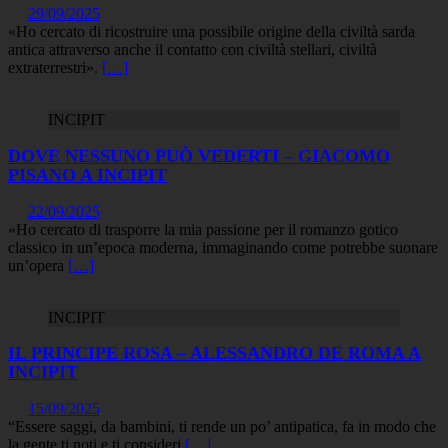
29/09/2025
«Ho cercato di ricostruire una possibile origine della civiltà sarda
antica attraverso anche il contatto con civiltà stellari, civiltà
extraterrestri».
[…]
INCIPIT
DOVE NESSUNO PUÒ VEDERTI – GIACOMO
PISANO A INCIPIT
22/09/2025
«Ho cercato di trasporre la mia passione per il romanzo gotico
classico in un’epoca moderna, immaginando come potrebbe suonare
un’opera
[…]
INCIPIT
IL PRINCIPE ROSA – ALESSANDRO DE ROMA A
INCIPIT
15/09/2025
“Essere saggi, da bambini, ti rende un po’ antipatica, fa in modo che
la gente ti noti e ti consideri
[…]