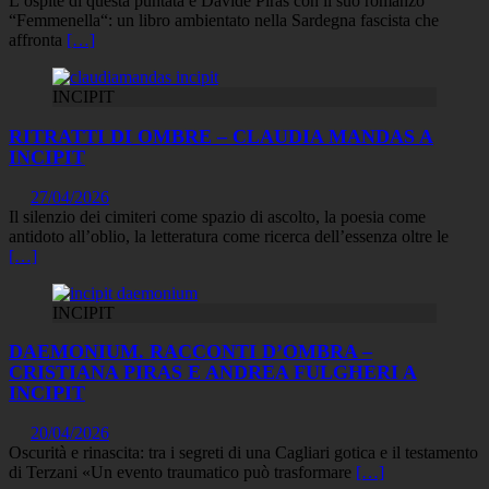
L’ospite di questa puntata è Davide Piras con il suo romanzo
“Femmenella“: un libro ambientato nella Sardegna fascista che
affronta
[…]
INCIPIT
RITRATTI DI OMBRE – CLAUDIA MANDAS A
INCIPIT
27/04/2026
Il silenzio dei cimiteri come spazio di ascolto, la poesia come
antidoto all’oblio, la letteratura come ricerca dell’essenza oltre le
[…]
INCIPIT
DAEMONIUM. RACCONTI D’OMBRA –
CRISTIANA PIRAS E ANDREA FULGHERI A
INCIPIT
20/04/2026
Oscurità e rinascita: tra i segreti di una Cagliari gotica e il testamento
di Terzani «Un evento traumatico può trasformare
[…]