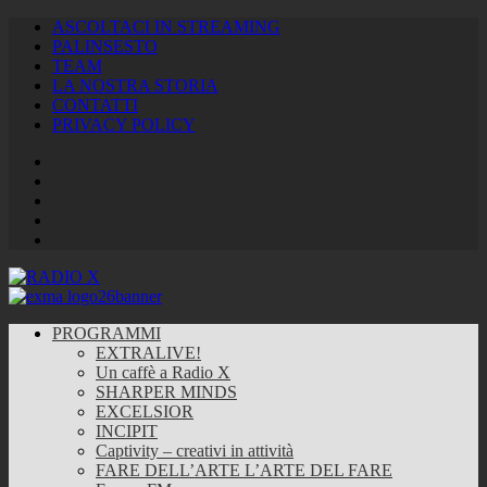
ASCOLTACI IN STREAMING
PALINSESTO
TEAM
LA NOSTRA STORIA
CONTATTI
PRIVACY POLICY
Facebook
Twitter
Instagram
Youtube
RSS
Feed
PROGRAMMI
EXTRALIVE!
Un caffè a Radio X
SHARPER MINDS
EXCELSIOR
INCIPIT
Captivity – creativi in attività
FARE DELL’ARTE L’ARTE DEL FARE