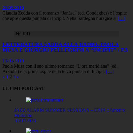
20/05/2019
Claudia Zedda con il romanzo “Janàsa” (ed. Condaghes) è l’ospite
che apre questa puntata di Incipit. Nella Sardegna nuragica si
[…]
INCIPIT
LETTERATURA SARDA ALLA RADIO: PAOLA
MUSA E GIORGIO PELLEGRINI A “INCIPIT” / P.3
13/05/2019
Paola Musa con il suo ultimo romanzo “L’ora meridiana” (ed.
Arkadia) è la prima ospite della terza puntata di Incipit.
[…]
Paginazione
«
1
2
3
»
degli
ULTIMI PODCAST
articoli
JAZZ ALARM SUMMER SESSIONS – EP.19 :: Antonio
Floris trio
31/07/2026