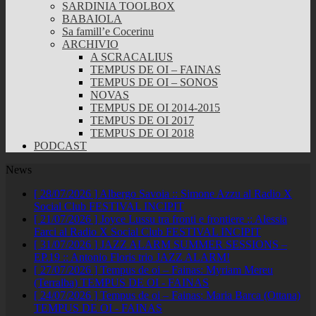
SARDINIA TOOLBOX
BABAIOLA
Sa famill’e Cocerinu
ARCHIVIO
A SCRACALIUS
TEMPUS DE OI – FAINAS
TEMPUS DE OI – SONOS
NOVAS
TEMPUS DE OI 2014-2015
TEMPUS DE OI 2017
TEMPUS DE OI 2018
PODCAST
News
[ 28/07/2026 ]
Albergo Savoia :: Simone Azzu al Radio X
Social Club
FESTIVAL INCIPIT
[ 21/07/2026 ]
Joyce Lussu tra fronti e frontiere :: Alessia
Farci al Radio X Social Club
FESTIVAL INCIPIT
[ 31/07/2026 ]
JAZZ ALARM SUMMER SESSIONS –
EP.19 :: Antonio Floris trio
JAZZ ALARM!
[ 27/07/2026 ]
Tempus de oi – Fainas: Myriam Mereu
(Terralba)
TEMPUS DE OI - FAINAS
[ 24/07/2026 ]
Tempus de oi – Fainas: Maria Barca (Ottana)
TEMPUS DE OI - FAINAS