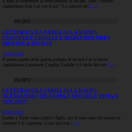
È tutta al femminile la sesta puntata di Incipit. Apre l’autrice
cagliaritana Ada Lai con il suo “La signora dei
[…]
INCIPIT
LETTERATURA SARDA ALLA RADIO:
EMANUELE CIOGLIA E MARIA DOLORES
PICCIAU A INCIPIT
10/05/2022
Il primo ospite della quinta puntata di Incipit è lo scrittore
cagliaritano Emanuele Cioglia: Farfalle è il titolo del suo
[…]
INCIPIT
LETTERATURA SARDA ALLA RADIO:
ALESSANDRO DE ROMA E MICHELE PIPÌA A
“INCIPIT”
02/05/2022
Guido e Tonio sono padre e figlio, ma la sola cosa che hanno in
comune è il cognome. Cosa succede
[…]