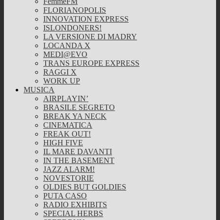
FemmeFM
FLORIANOPOLIS
INNOVATION EXPRESS
ISLONDONERS!
LA VERSIONE DI MADRY
LOCANDA X
MEDI@EVO
TRANS EUROPE EXPRESS
RAGGI X
WORK UP
MUSICA
AIRPLAYIN’
BRASILE SEGRETO
BREAK YA NECK
CINEMATICA
FREAK OUT!
HIGH FIVE
IL MARE DAVANTI
IN THE BASEMENT
JAZZ ALARM!
NOVESTORIE
OLDIES BUT GOLDIES
PUTA CASO
RADIO EXHIBITS
SPECIAL HERBS