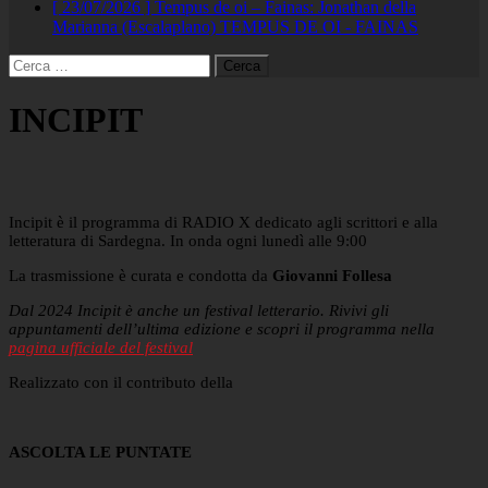
[ 23/07/2026 ]
Tempus de oi – Fainas: Jonathan della
Marianna (Escalaplano)
TEMPUS DE OI - FAINAS
Ricerca
per:
INCIPIT
Incipit è il programma di RADIO X dedicato agli scrittori e alla
letteratura di Sardegna. In onda ogni lunedì alle 9:00
La trasmissione è curata e condotta da
Giovanni Follesa
Dal 2024 Incipit è anche un festival letterario. Rivivi gli
appuntamenti dell’ultima edizione e scopri il programma nella
pagina ufficiale del festival
Realizzato con il contributo della
ASCOLTA LE PUNTATE