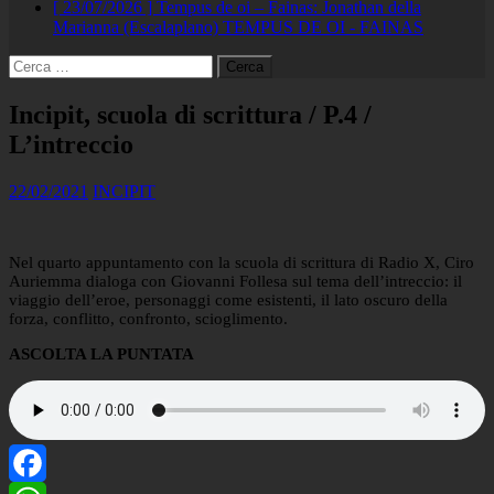
[ 23/07/2026 ]
Tempus de oi – Fainas: Jonathan della
Marianna (Escalaplano)
TEMPUS DE OI - FAINAS
Ricerca
per:
Incipit, scuola di scrittura / P.4 /
L’intreccio
22/02/2021
INCIPIT
Nel quarto appuntamento con la scuola di scrittura di Radio X, Ciro
Auriemma dialoga con Giovanni Follesa sul tema dell’intreccio: il
viaggio dell’eroe, personaggi come esistenti, il lato oscuro della
forza, conflitto, confronto, scioglimento.
ASCOLTA LA PUNTATA