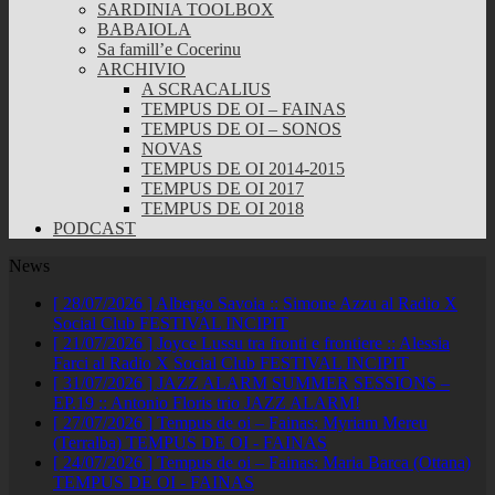
SARDINIA TOOLBOX
BABAIOLA
Sa famill’e Cocerinu
ARCHIVIO
A SCRACALIUS
TEMPUS DE OI – FAINAS
TEMPUS DE OI – SONOS
NOVAS
TEMPUS DE OI 2014-2015
TEMPUS DE OI 2017
TEMPUS DE OI 2018
PODCAST
News
[ 28/07/2026 ]
Albergo Savoia :: Simone Azzu al Radio X
Social Club
FESTIVAL INCIPIT
[ 21/07/2026 ]
Joyce Lussu tra fronti e frontiere :: Alessia
Farci al Radio X Social Club
FESTIVAL INCIPIT
[ 31/07/2026 ]
JAZZ ALARM SUMMER SESSIONS –
EP.19 :: Antonio Floris trio
JAZZ ALARM!
[ 27/07/2026 ]
Tempus de oi – Fainas: Myriam Mereu
(Terralba)
TEMPUS DE OI - FAINAS
[ 24/07/2026 ]
Tempus de oi – Fainas: Maria Barca (Ottana)
TEMPUS DE OI - FAINAS