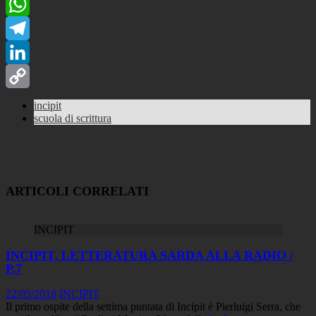
Facebook
WhatsApp
Telegram
LinkedIn
Copy
incipit
scuola di scrittura
Link
ARTICOLI CORRELATI
INCIPIT
INCIPIT, LETTERATURA SARDA ALLA RADIO /
P.7
22/05/2018
INCIPIT
Il primo ospite della settima puntata di Incipit è Pierluigi Serra, che