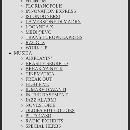
FemmeFM
FLORIANOPOLIS
INNOVATION EXPRESS
ISLONDONERS!
LA VERSIONE DI MADRY
LOCANDA X
MEDI@EVO
TRANS EUROPE EXPRESS
RAGGI X
WORK UP
MUSICA
AIRPLAYIN’
BRASILE SEGRETO
BREAK YA NECK
CINEMATICA
FREAK OUT!
HIGH FIVE
IL MARE DAVANTI
IN THE BASEMENT
JAZZ ALARM!
NOVESTORIE
OLDIES BUT GOLDIES
PUTA CASO
RADIO EXHIBITS
SPECIAL HERBS