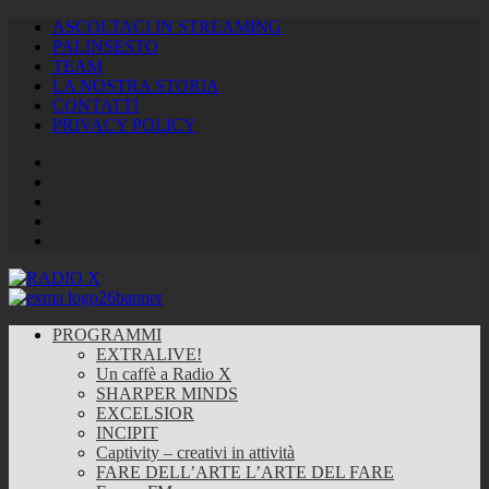
ASCOLTACI IN STREAMING
PALINSESTO
TEAM
LA NOSTRA STORIA
CONTATTI
PRIVACY POLICY
Facebook
Twitter
Instagram
Youtube
RSS
Feed
PROGRAMMI
EXTRALIVE!
Un caffè a Radio X
SHARPER MINDS
EXCELSIOR
INCIPIT
Captivity – creativi in attività
FARE DELL’ARTE L’ARTE DEL FARE