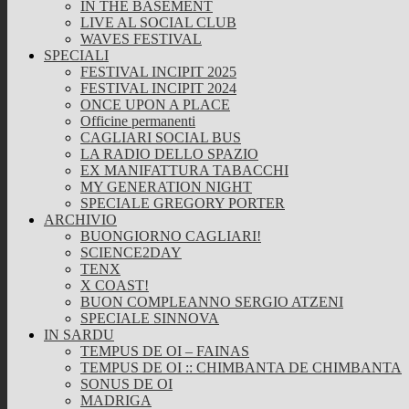
IN THE BASEMENT
LIVE AL SOCIAL CLUB
WAVES FESTIVAL
SPECIALI
FESTIVAL INCIPIT 2025
FESTIVAL INCIPIT 2024
ONCE UPON A PLACE
Officine permanenti
CAGLIARI SOCIAL BUS
LA RADIO DELLO SPAZIO
EX MANIFATTURA TABACCHI
MY GENERATION NIGHT
SPECIALE GREGORY PORTER
ARCHIVIO
BUONGIORNO CAGLIARI!
SCIENCE2DAY
TENX
X COAST!
BUON COMPLEANNO SERGIO ATZENI
SPECIALE SINNOVA
IN SARDU
TEMPUS DE OI – FAINAS
TEMPUS DE OI :: CHIMBANTA DE CHIMBANTA
SONUS DE OI
MADRIGA