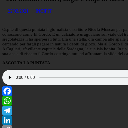
22/03/2021
INCIPIT
Ospite di questa puntata il giornalista e scrittore
Nicola Muscas
per pa
conoscono come El Gordo. È un calciatore uruguaiano sul viale del tra
sregolatezza li ha sperperati tutti. Era una stella, ora campa alle spal
cercando per fargli pagare in natura i debiti di gioco. Ma al Gordo il d
A Cagliari, sfavillante capitale della Sardegna, la sua isla bonita. In 
sua ansia di riscatto il Gordo costringe tutti ad affrontare la sfida del
ASCOLTA LA PUNTATA
Facebook
WhatsApp
Telegram