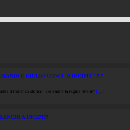
NDI E GIULIO CONCU A INCIPIT / P.7
senta il romanzo storico “Giovanna la regina ribelle”
[…]
ANCHI A INCIPIT!