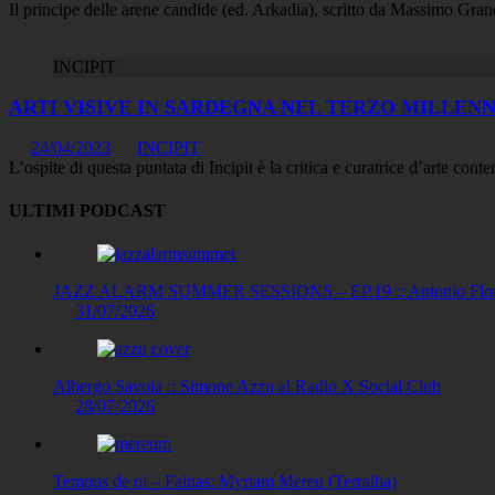
Il principe delle arene candide (ed. Arkadia), scritto da Massimo Granc
INCIPIT
ARTI VISIVE IN SARDEGNA NEL TERZO MILLENN
24/04/2023
INCIPIT
L’ospite di questa puntata di Incipit è la critica e curatrice d’arte c
ULTIMI PODCAST
JAZZ ALARM SUMMER SESSIONS – EP.19 :: Antonio Floris
31/07/2026
Albergo Savoia :: Simone Azzu al Radio X Social Club
28/07/2026
Tempus de oi – Fainas: Myriam Mereu (Terralba)