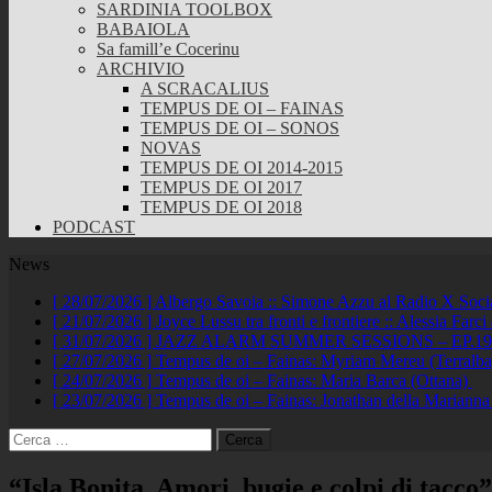
SARDINIA TOOLBOX
BABAIOLA
Sa famill’e Cocerinu
ARCHIVIO
A SCRACALIUS
TEMPUS DE OI – FAINAS
TEMPUS DE OI – SONOS
NOVAS
TEMPUS DE OI 2014-2015
TEMPUS DE OI 2017
TEMPUS DE OI 2018
PODCAST
News
[ 28/07/2026 ]
Albergo Savoia :: Simone Azzu al Radio X Soc
[ 21/07/2026 ]
Joyce Lussu tra fronti e frontiere :: Alessia Far
[ 31/07/2026 ]
JAZZ ALARM SUMMER SESSIONS – EP.19 :: A
[ 27/07/2026 ]
Tempus de oi – Fainas: Myriam Mereu (Terralb
[ 24/07/2026 ]
Tempus de oi – Fainas: Maria Barca (Ottana)
[ 23/07/2026 ]
Tempus de oi – Fainas: Jonathan della Marianna
Ricerca
per:
“Isla Bonita. Amori, bugie e colpi di tacco