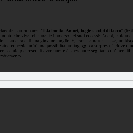
rlare del suo romanzo “
Isla bonita. Amori, bugie e colpi di tacco
” (66t
monto che vive felicemente immerso nei suoi eccessi: l’alcol, le donne,
le della suocera e di una giovane moglie. E, come se non bastasse, un bisc
estino concede un’ultima possibilità: un ingaggio a sorpresa, lì dove tut
un crescendo picaresco di avventure e disavventure seguiamo un’incredibile 
 cambiamento.