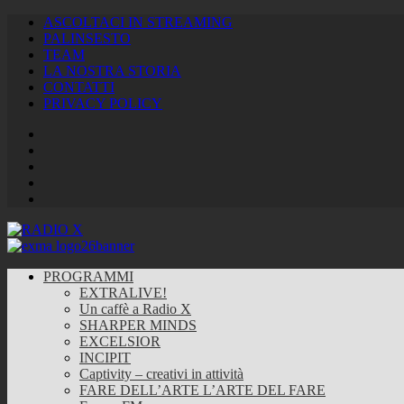
ASCOLTACI IN STREAMING
PALINSESTO
TEAM
LA NOSTRA STORIA
CONTATTI
PRIVACY POLICY
Facebook
Twitter
Instagram
Youtube
RSS
Feed
PROGRAMMI
EXTRALIVE!
Un caffè a Radio X
SHARPER MINDS
EXCELSIOR
INCIPIT
Captivity – creativi in attività
FARE DELL’ARTE L’ARTE DEL FARE