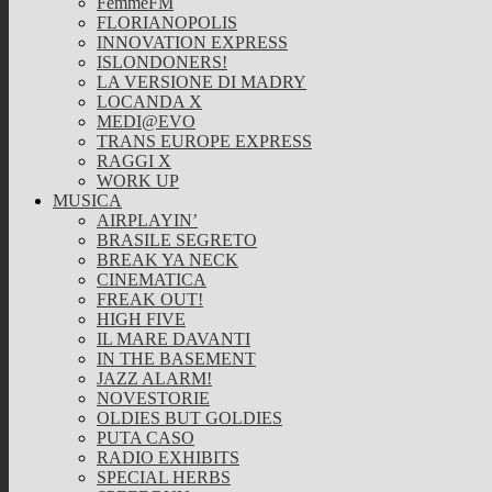
FemmeFM
FLORIANOPOLIS
INNOVATION EXPRESS
ISLONDONERS!
LA VERSIONE DI MADRY
LOCANDA X
MEDI@EVO
TRANS EUROPE EXPRESS
RAGGI X
WORK UP
MUSICA
AIRPLAYIN’
BRASILE SEGRETO
BREAK YA NECK
CINEMATICA
FREAK OUT!
HIGH FIVE
IL MARE DAVANTI
IN THE BASEMENT
JAZZ ALARM!
NOVESTORIE
OLDIES BUT GOLDIES
PUTA CASO
RADIO EXHIBITS
SPECIAL HERBS