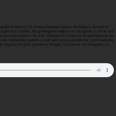
hand2nd editore). Si chiama Santiago Ramiro Rodríguez, ma tutti lo
 il gioco d’azzardo. Ha guadagnato milioni col suo genio, e con la sua
azziere psicopatico che si fa chiamare El Carnicero (il macellaio) lo sta
to era cominciato quando a vent’anni aveva esordito tra i professionisti.
stagione di sport, passioni e intrighi. Con la sua vita dissipata e la