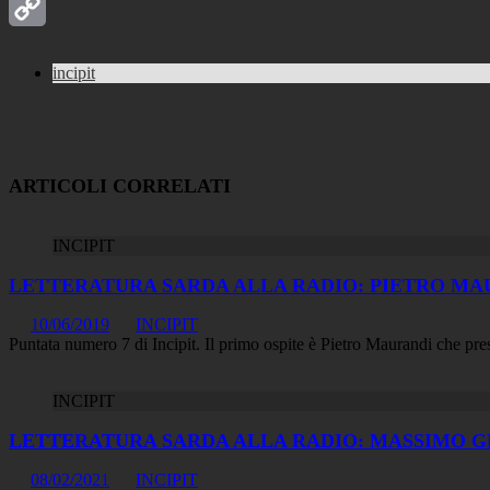
LinkedIn
Copy
incipit
Link
ARTICOLI CORRELATI
INCIPIT
LETTERATURA SARDA ALLA RADIO: PIETRO MAURA
10/06/2019
INCIPIT
Puntata numero 7 di Incipit. Il primo ospite è Pietro Maurandi che pre
INCIPIT
LETTERATURA SARDA ALLA RADIO: MASSIMO GR
08/02/2021
INCIPIT