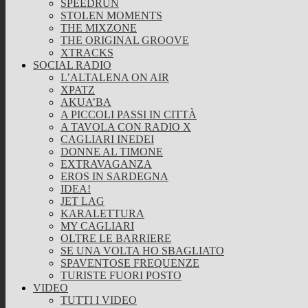
SPEEDRUN
STOLEN MOMENTS
THE MIXZONE
THE ORIGINAL GROOVE
XTRACKS
SOCIAL RADIO
L’ALTALENA ON AIR
XPATZ
AKUA’BA
A PICCOLI PASSI IN CITTÀ
A TAVOLA CON RADIO X
CAGLIARI INEDEI
DONNE AL TIMONE
EXTRAVAGANZA
EROS IN SARDEGNA
IDEA!
JET LAG
KARALETTURA
MY CAGLIARI
OLTRE LE BARRIERE
SE UNA VOLTA HO SBAGLIATO
SPAVENTOSE FREQUENZE
TURISTE FUORI POSTO
VIDEO
TUTTI I VIDEO