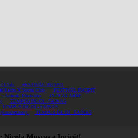
ial Club
FESTIVAL INCIPIT
ci al Radio X Social Club
FESTIVAL INCIPIT
ntonio Floris trio
JAZZ ALARM!
a)
TEMPUS DE OI - FAINAS
TEMPUS DE OI - FAINAS
 (Escalaplano)
TEMPUS DE OI - FAINAS
”: Nicola Muscas a Incipit!