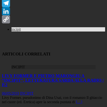
WhatsApp
Telegram
LinkedIn
Copy
incipit
Link
ARTICOLI CORRELATI
INCIPIT
LIVY FORMER E PIETRO MARONGIU A
“INCIPIT”, LETTERATURA SARDA ALLA RADIO /
P.2
06/05/2019
INCIPIT
Livy Former, pseudonimo di Dina Usai, con il romanzo Il ghiaccio
nel cuore (ed. Eretica) apre la seconda puntata di
[…]