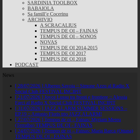
SARDINIA TOOLBOX
BABAIOLA
Sa famill’e Cocerinu
ARCHIVIO
A SCRACALIUS
TEMPUS DE OI – FAINAS
TEMPUS DE OI – SONOS
NOVAS
TEMPUS DE OI 2014-2015
TEMPUS DE OI 2017
TEMPUS DE OI 2018
PODCAST
News
[ 28/07/2026 ]
Albergo Savoia :: Simone Azzu al Radio X
Social Club
FESTIVAL INCIPIT
[ 21/07/2026 ]
Joyce Lussu tra fronti e frontiere :: Alessia
Farci al Radio X Social Club
FESTIVAL INCIPIT
[ 31/07/2026 ]
JAZZ ALARM SUMMER SESSIONS –
EP.19 :: Antonio Floris trio
JAZZ ALARM!
[ 27/07/2026 ]
Tempus de oi – Fainas: Myriam Mereu
(Terralba)
TEMPUS DE OI - FAINAS
[ 24/07/2026 ]
Tempus de oi – Fainas: Maria Barca (Ottana)
TEMPUS DE OI - FAINAS