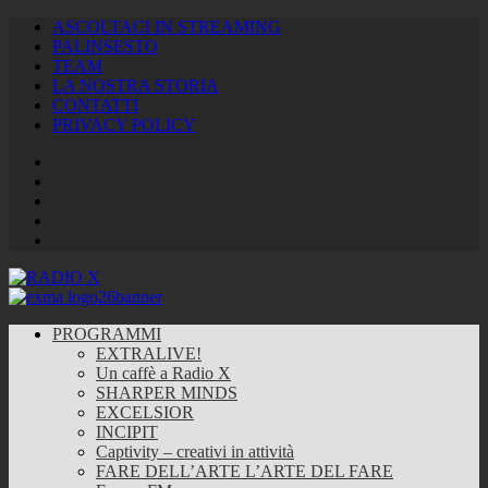
ASCOLTACI IN STREAMING
PALINSESTO
TEAM
LA NOSTRA STORIA
CONTATTI
PRIVACY POLICY
Facebook
Twitter
Instagram
Youtube
RSS
Feed
PROGRAMMI
EXTRALIVE!
Un caffè a Radio X
SHARPER MINDS
EXCELSIOR
INCIPIT
Captivity – creativi in attività
FARE DELL’ARTE L’ARTE DEL FARE