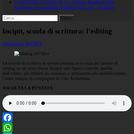
[ 23/07/2026 ]
Tempus de oi – Fainas: Jonathan della
Marianna (Escalaplano)
TEMPUS DE OI - FAINAS
Ricerca
per:
Incipit, scuola di scrittura: l’editing
29/03/2021
INCIPIT
La scuola di scrittura in questa puntata si occupa del lavoro di
editing su un testo (forse finito): una figura centrale, quella
dell’editor, per rifinire un romanzo e prepararlo alla pubblicazione.
Come sempre in compagnia di Ciro Auriemma.
ASCOLTA LA PUNTATA
Facebook