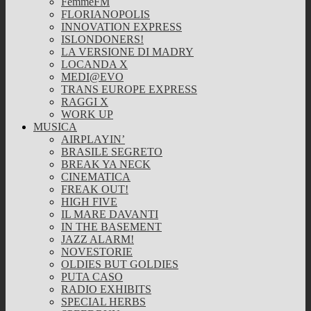
FemmeFM
FLORIANOPOLIS
INNOVATION EXPRESS
ISLONDONERS!
LA VERSIONE DI MADRY
LOCANDA X
MEDI@EVO
TRANS EUROPE EXPRESS
RAGGI X
WORK UP
MUSICA
AIRPLAYIN’
BRASILE SEGRETO
BREAK YA NECK
CINEMATICA
FREAK OUT!
HIGH FIVE
IL MARE DAVANTI
IN THE BASEMENT
JAZZ ALARM!
NOVESTORIE
OLDIES BUT GOLDIES
PUTA CASO
RADIO EXHIBITS
SPECIAL HERBS