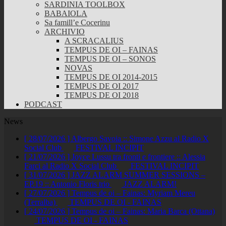
SARDINIA TOOLBOX
BABAIOLA
Sa famill’e Cocerinu
ARCHIVIO
A SCRACALIUS
TEMPUS DE OI – FAINAS
TEMPUS DE OI – SONOS
NOVAS
TEMPUS DE OI 2014-2015
TEMPUS DE OI 2017
TEMPUS DE OI 2018
PODCAST
News
[ 28/07/2026 ]
Albergo Savoia :: Simone Azzu al Radio X
Social Club
FESTIVAL INCIPIT
[ 21/07/2026 ]
Joyce Lussu tra fronti e frontiere :: Alessia
Farci al Radio X Social Club
FESTIVAL INCIPIT
[ 31/07/2026 ]
JAZZ ALARM SUMMER SESSIONS –
EP.19 :: Antonio Floris trio
JAZZ ALARM!
[ 27/07/2026 ]
Tempus de oi – Fainas: Myriam Mereu
(Terralba)
TEMPUS DE OI - FAINAS
[ 24/07/2026 ]
Tempus de oi – Fainas: Maria Barca (Ottana)
TEMPUS DE OI - FAINAS