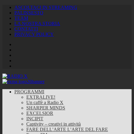
ASCOLTACI IN STREAMING
PALINSESTO
TEAM
LA NOSTRA STORIA
CONTATTI
PRIVACY POLICY
Facebook
Twitter
Instagram
Youtube
RSS
Feed
PROGRAMMI
EXTRALIVE!
Un caffè a Radio X
SHARPER MINDS
EXCELSIOR
INCIPIT
Captivity – creativi in attività
FARE DELL’ARTE L’ARTE DEL FARE