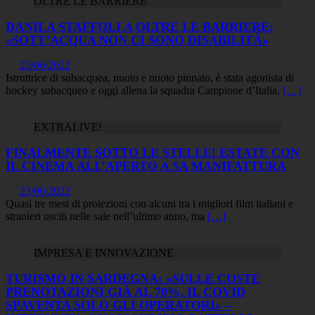
OLTRE LE BARRIERE
DANILA STAFFOLI A OLTRE LE BARRIERE:
«SOTT’ACQUA NON CI SONO DISABILITÀ»
23/06/2022
Istruttrice di subacquea, nuoto e nuoto pinnato, è stata agonista di
hockey subacqueo e oggi allena la squadra Campione d’Italia,
[…]
EXTRALIVE!
FINALMENTE SOTTO LE STELLE! ESTATE CON
IL CINEMA ALL’APERTO A SA MANIFATTURA
23/06/2022
Quasi tre mesi di proiezioni con alcuni tra i migliori film italiani e
stranieri usciti nelle sale nell’ultimo anno, ma
[…]
IMPRESA E INNOVAZIONE
TURISMO IN SARDEGNA: «SULLE COSTE
PRENOTAZIONI GIÀ AL 70%, IL COVID
SPAVENTA SOLO GLI OPERATORI» –