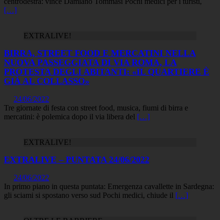
centrodestra: vince Damiano Tommasi Pochi medici per i turisti,
[…]
EXTRALIVE!
BIRRA, STREET FOOD E MERCATINI NELLA
NUOVA PASSEGGIATA DI VIA ROMA, LA
PROTESTA DEGLI ABITANTI: «IL QUARTIERE È
GIÀ AL COLLASSO»
24/06/2022
Tre giornate di festa con street food, musica, fiumi di birra e
mercatini: è polemica dopo il via libera del
[…]
EXTRALIVE!
EXTRALIVE – PUNTATA 24/06/2022
24/06/2022
In primo piano in questa puntata: Emergenza cavallette in Sardegna:
gli sciami si spostano verso sud Pochi medici, chiude il
[…]