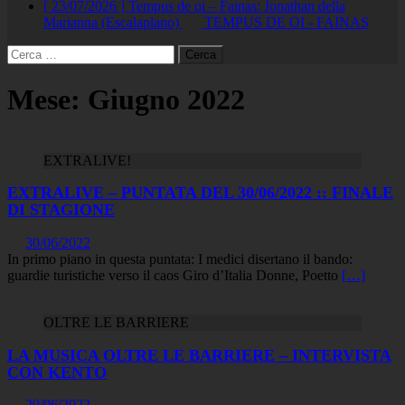
[ 23/07/2026 ]
Tempus de oi – Fainas: Jonathan della
Marianna (Escalaplano)
TEMPUS DE OI - FAINAS
Ricerca
per:
Mese:
Giugno 2022
EXTRALIVE!
EXTRALIVE – PUNTATA DEL 30/06/2022 :: FINALE
DI STAGIONE
30/06/2022
In primo piano in questa puntata: I medici disertano il bando:
guardie turistiche verso il caos Giro d’Italia Donne, Poetto
[…]
OLTRE LE BARRIERE
LA MUSICA OLTRE LE BARRIERE – INTERVISTA
CON KENTO
29/06/2022