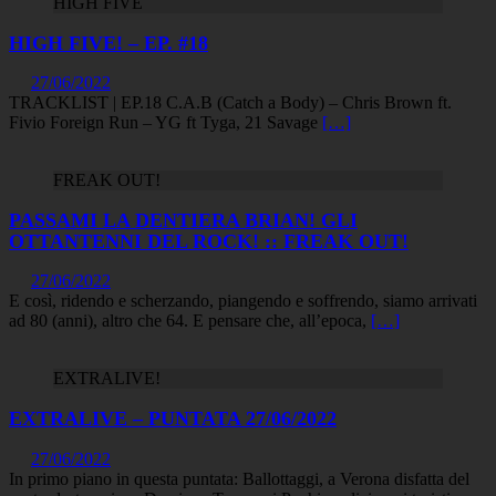
HIGH FIVE
HIGH FIVE! – EP. #18
27/06/2022
TRACKLIST | EP.18 C.A.B (Catch a Body) – Chris Brown ft.
Fivio Foreign Run – YG ft Tyga, 21 Savage
[…]
FREAK OUT!
PASSAMI LA DENTIERA BRIAN! GLI
OTTANTENNI DEL ROCK! :: FREAK OUT!
27/06/2022
E così, ridendo e scherzando, piangendo e soffrendo, siamo arrivati
ad 80 (anni), altro che 64. E pensare che, all’epoca,
[…]
EXTRALIVE!
EXTRALIVE – PUNTATA 27/06/2022
27/06/2022
In primo piano in questa puntata: Ballottaggi, a Verona disfatta del