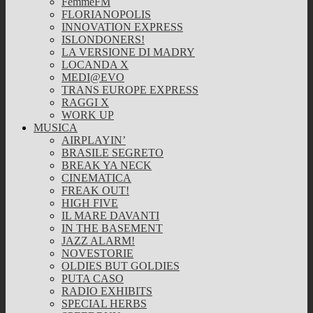
FemmeFM
FLORIANOPOLIS
INNOVATION EXPRESS
ISLONDONERS!
LA VERSIONE DI MADRY
LOCANDA X
MEDI@EVO
TRANS EUROPE EXPRESS
RAGGI X
WORK UP
MUSICA
AIRPLAYIN’
BRASILE SEGRETO
BREAK YA NECK
CINEMATICA
FREAK OUT!
HIGH FIVE
IL MARE DAVANTI
IN THE BASEMENT
JAZZ ALARM!
NOVESTORIE
OLDIES BUT GOLDIES
PUTA CASO
RADIO EXHIBITS
SPECIAL HERBS