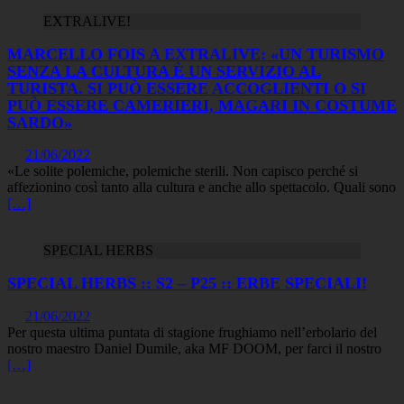
EXTRALIVE!
MARCELLO FOIS A EXTRALIVE: «UN TURISMO
SENZA LA CULTURA È UN SERVIZIO AL
TURISTA. SI PUÒ ESSERE ACCOGLIENTI O SI
PUÒ ESSERE CAMERIERI, MAGARI IN COSTUME
SARDO»
21/06/2022
«Le solite polemiche, polemiche sterili. Non capisco perché si
affezionino così tanto alla cultura e anche allo spettacolo. Quali sono
[…]
SPECIAL HERBS
SPECIAL HERBS :: S2 – P25 :: ERBE SPECIALI!
21/06/2022
Per questa ultima puntata di stagione frughiamo nell’erbolario del
nostro maestro Daniel Dumile, aka MF DOOM, per farci il nostro
[…]