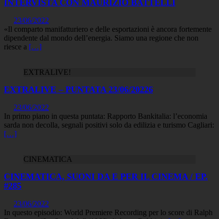
INTERVISTA CON MAURIZIO BATTELLI
23/06/2022
«Il comparto manifatturiero e delle esportazioni è ancora fortemente
dipendente dal mondo dell’energia. Siamo una regione che non
riesce a
[…]
EXTRALIVE!
EXTRALIVE – PUNTATA 23/06/20226
23/06/2022
In primo piano in questa puntata: Rapporto Bankitalia: l’economia
sarda non decolla, segnali positivi solo da edilizia e turismo Cagliari:
[…]
CINEMATICA
CINEMATICA, SUONI DA E PER IL CINEMA / EP.
#285
23/06/2022
In questo episodio: World Premiere Recording per lo score di Ralph