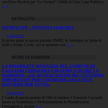
con Piero Piccioni per “Le Svedesi” (1960) di Gian Luigi Polidoro,
[…]
EXTRALIVE!
EXTRALIVE – PUNTATA 16/06/2022
16/06/2022
In primo piano in questa puntata: PNRR, in Sardegna un fiume di
soldi a rischio Covid, casi in aumento con
[…]
OLTRE LE BARRIERE
LA DISABILITY MANAGER DEL COMUNE DI
CAGLIARI FERNANDA GAVAUDÒ A OLTRE LE
BARRIERE: «LE SEGNALAZIONI DEI CITTADINI
IMPORTANTI PER COSTRUIRE UNA CITTÀ
DAVVERO PER TUTTI»
15/06/2022
L’ospite di questa puntata di Oltre le barriere è Fernanda Gavaudò:
laurea in Architettura e Perfezionamento in Pianificazione
Paesaggistica, ricopre
[…]