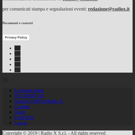
per comunicati stampa e segnalazioni eventi:
redazione@radiox.it
Documenti e contatti
Privacy Policy
Facebook
Twitter
Instagram
Youtube
RSS
Feed
La nostra storia
PALINSESTO
Scarica l’APP di Radio X
Contatti
Team
Feed RSS
Log-in
Copyright © 2019 | Radio X S.r.l. - All rights reserved