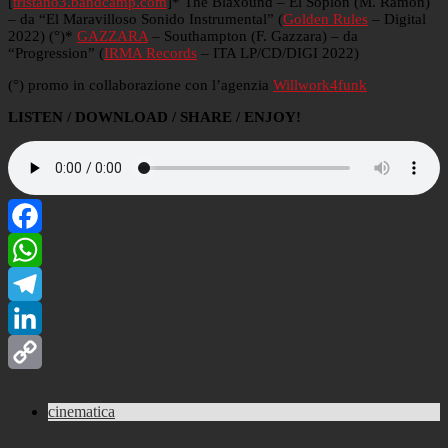
[
tristano3.bandcamp.com
]* The Blaxound – El Soplon (M. Ramon)
– da “El Maravilloso Sonido Instrumental” (
Golden Rules
– Digital
2022) (°)*
GAZZARA
– Southampton (F. Gazzara) – da
“Progression” (
IRMA Records
– ITA LP/CD/DIGI 2022)
(°) promo in collaborazione con l’agenzia
Willwork4funk
LISTEN / DOWNLOAD / SHARE / ENJOY!
Facebook
WhatsApp
Telegram
LinkedIn
Copy
cinematica
Link