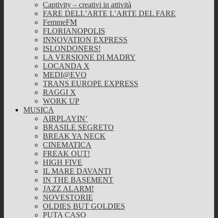
Captivity – creativi in attività
FARE DELL’ARTE L’ARTE DEL FARE
FemmeFM
FLORIANOPOLIS
INNOVATION EXPRESS
ISLONDONERS!
LA VERSIONE DI MADRY
LOCANDA X
MEDI@EVO
TRANS EUROPE EXPRESS
RAGGI X
WORK UP
MUSICA
AIRPLAYIN’
BRASILE SEGRETO
BREAK YA NECK
CINEMATICA
FREAK OUT!
HIGH FIVE
IL MARE DAVANTI
IN THE BASEMENT
JAZZ ALARM!
NOVESTORIE
OLDIES BUT GOLDIES
PUTA CASO