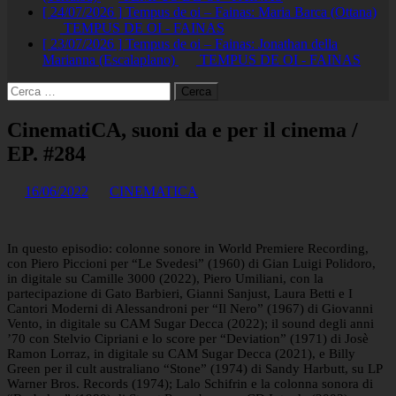
[ 24/07/2026 ]
Tempus de oi – Fainas: Maria Barca (Ottana)
TEMPUS DE OI - FAINAS
[ 23/07/2026 ]
Tempus de oi – Fainas: Jonathan della
Marianna (Escalaplano)
TEMPUS DE OI - FAINAS
Ricerca
per:
CinematiCA, suoni da e per il cinema /
EP. #284
16/06/2022
CINEMATICA
In questo episodio: colonne sonore in World Premiere Recording,
con Piero Piccioni per “Le Svedesi” (1960) di Gian Luigi Polidoro,
in digitale su Camille 3000 (2022), Piero Umiliani, con la
partecipazione di Gato Barbieri, Gianni Sanjust, Laura Betti e I
Cantori Moderni di Alessandroni per “Il Nero” (1967) di Giovanni
Vento, in digitale su CAM Sugar Decca (2022); il sound degli anni
’70 con Stelvio Cipriani e lo score per “Deviation” (1971) di Josè
Ramon Lorraz, in digitale su CAM Sugar Decca (2021), e Billy
Green per il cult australiano “Stone” (1974) di Sandy Harbutt, su LP
Warner Bros. Records (1974); Lalo Schifrin e la colonna sonora di