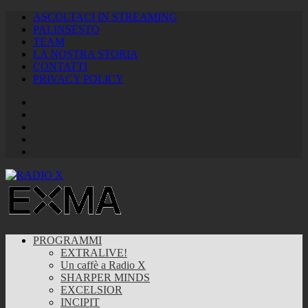
ASCOLTACI IN STREAMING
PALINSESTO
TEAM
LA NOSTRA STORIA
CONTATTI
PRIVACY POLICY
Facebook
Twitter
Instagram
Youtube
RSS
Feed
PROGRAMMI
EXTRALIVE!
Un caffè a Radio X
SHARPER MINDS
EXCELSIOR
INCIPIT