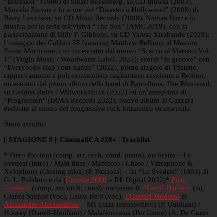
“Brubaker” (1980) di Stuart Rosenberg, su CD Intrada (2003),
Marcelo Zarvos e lo score per “Disastro a Hollywood” (2008) di
Barry Levinson, su CD Milan Records (2008), Nathan Barr e la
musica per la serie televisiva “The Son” (AMC 2019), con la
partecipazione di Billy F. Gibbons, su CD Varese Sarabande (2019);
l’omaggio dei Calibro 35 featuring Matthew Bellamy al Maestro
Ennio Morricone, con un estratto dal nuovo “Scacco al Maestro Vol.
1” (Virgin Music / Woodworm Label, 2022); esordi “in groove” con
“Everybody clap your hands” (2022), primo singolo di Tristano,
rapper/cantante e poli strumentista cagliaritano residente a Berlino,
un estratto dal primo album della band di Barcellona, The Blaxound,
su Golden Rules / Willwork4funk (2022) ed un’anteprima di
“Progression” (IRMA Records 2022), nuovo album di Gazzara
dedicato al suono del progressive rock britannico strumentale
Buon ascolto!
|| STAGIONE 9 || CinematiCA #28
4
| Tracklist
* Piero Piccioni (comp, arr, orch, cond, piano), orchestra – Le
Svedesi (Intro) / Main titles / Mambato / Chase / Vibraphone &
Xylophone (Closing titles) (P. Piccioni) – da “Le Svedesi” (1960) di
G. L. Polidoro e da (
Camille 3000
– RE Digital 2022)*
Piero
Umiliani
(comp, arr, orch, cond), orchestra ft.
“Gato” Barbieri
(ts),
Gianni Sanjust (voc), Laura Betti (voc),
I Cantori Moderni
di
Alessandro Alessandroni
– M1 (Jazz introspettivo) (P. Umiliani) /
Hooray (Danell-Umiliani) / Malafemmena (Per Laura) (A. De Curtis