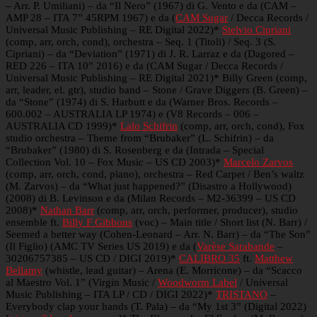
– Arr. P. Umiliani) – da “Il Nero” (1967) di G. Vento e da (CAM –
AMP 28 – ITA 7” 45RPM 1967) e da (
CAM Sugar
/ Decca Records /
Universal Music Publishing – RE Digital 2022)*
Stelvio Cipriani
(comp, arr, orch, cond), orchestra – Seq. 1 (Titoli) / Seq. 3 (S.
Cipriani) – da “Deviation” (1971) di J. R. Larraz e da (Dagored –
RED 226 – ITA 10” 2016) e da (CAM Sugar / Decca Records /
Universal Music Publishing – RE Digital 2021)* Billy Green (comp,
arr, leader, el. gtr), studio band – Stone / Grave Diggers (B. Green) –
da “Stone” (1974) di S. Harbutt e da (Warner Bros. Records –
600.002 – AUSTRALIA LP 1974) e (V8 Records – 006 –
AUSTRALIA CD 1999)*
Lalo Schifrin
(comp, arr, orch, cond), Fox
studio orchestra – Theme from “Brubaker” (L. Schifrin) – da
“Brubaker” (1980) di S. Rosenberg e da (Intrada – Special
Collection Vol. 10 – Fox Music – US CD 2003)*
Marcelo Zarvos
(comp, arr, orch, cond, piano), orchestra – Red Carpet / Ben’s waltz
(M. Zarvos) – da “What just happened?” (Disastro a Hollywood)
(2008) di B. Levinson e da (Milan Records – M2-36399 – US CD
2008)*
Nathan Barr
(comp, arr, orch, performer, producer), studio
ensemble ft.
Billy F Gibbons
(voc) – Main title / Short list (N. Barr) /
Seemed a better way (Cohen-Leonard – Arr. N. Barr) – da “The Son”
(Il Figlio) (AMC TV Series US 2019) e da (
Varèse Sarabande
–
30206757385 – US CD / DIGI 2019)*
CALIBRO 35
ft.
Matthew
Bellamy
(whistle, lead guitar) – Arena (E. Morricone) – da “Scacco
al Maestro Vol. 1” (Virgin Music /
Woodworm Label
/ Universal
Music Publishing – ITA LP / CD / DIGI 2022)*
TRISTANO
–
Everybody clap your hands (T. Pala) – da “My 1st 3” (Digital 2022)