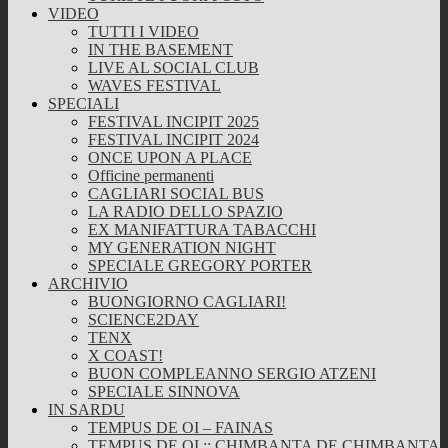
VIDEO
TUTTI I VIDEO
IN THE BASEMENT
LIVE AL SOCIAL CLUB
WAVES FESTIVAL
SPECIALI
FESTIVAL INCIPIT 2025
FESTIVAL INCIPIT 2024
ONCE UPON A PLACE
Officine permanenti
CAGLIARI SOCIAL BUS
LA RADIO DELLO SPAZIO
EX MANIFATTURA TABACCHI
MY GENERATION NIGHT
SPECIALE GREGORY PORTER
ARCHIVIO
BUONGIORNO CAGLIARI!
SCIENCE2DAY
TENX
X COAST!
BUON COMPLEANNO SERGIO ATZENI
SPECIALE SINNOVA
IN SARDU
TEMPUS DE OI – FAINAS
TEMPUS DE OI :: CHIMBANTA DE CHIMBANTA