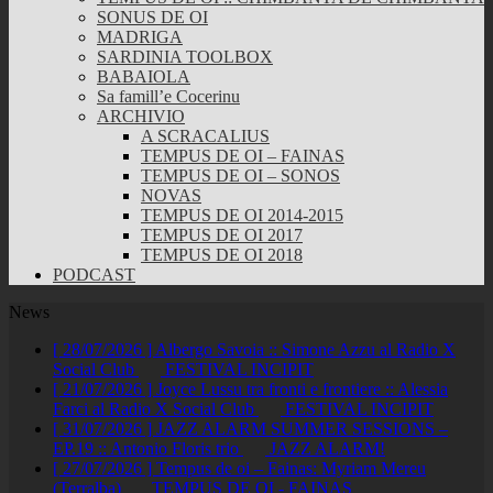
SONUS DE OI
MADRIGA
SARDINIA TOOLBOX
BABAIOLA
Sa famill’e Cocerinu
ARCHIVIO
A SCRACALIUS
TEMPUS DE OI – FAINAS
TEMPUS DE OI – SONOS
NOVAS
TEMPUS DE OI 2014-2015
TEMPUS DE OI 2017
TEMPUS DE OI 2018
PODCAST
News
[ 28/07/2026 ]
Albergo Savoia :: Simone Azzu al Radio X
Social Club
FESTIVAL INCIPIT
[ 21/07/2026 ]
Joyce Lussu tra fronti e frontiere :: Alessia
Farci al Radio X Social Club
FESTIVAL INCIPIT
[ 31/07/2026 ]
JAZZ ALARM SUMMER SESSIONS –
EP.19 :: Antonio Floris trio
JAZZ ALARM!
[ 27/07/2026 ]
Tempus de oi – Fainas: Myriam Mereu
(Terralba)
TEMPUS DE OI - FAINAS