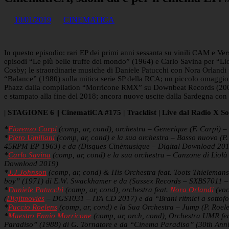
10/01/2019
CINEMATICA
In questo episodio: rari EP dei primi anni sessanta su vinili CAM e Ver
episodi “Le più belle truffe del mondo” (1964) e Carlo Savina per “Lio
Cosby; le straordinarie musiche di Daniele Patucchi con Nora Orlandi p
“Balance” (1980) sulla mitica serie SP della RCA; un piccolo omaggio
Phazz dalla compilation “Morricone RMX” su Downbeat Records (2001)
e stampato alla fine del 2018; ancora nuove uscite dalla Sardegna con
| STAGIONE 6 || CinematiCA #175 | Tracklist | Live dal Radio X Soc
*
Fiorenzo Carpi
(comp, ar, cond), orchestra – Generique (F. Carpi) 
*
Piero Umiliani
(comp, ar, cond) e la sua orchestra – Basso nuovo (P.
45RPM EP 1963) e da (Disques Cinèmusique – Digital Download 20
*
Carlo Savina
(comp, ar, cond) e la sua orchestra – Canzone di Liol
Download 2019)
*
J.J.Johnson
(comp, ar, cond) & His Orchestra feat. Toots Thielema
boy” (1971) di E.W. Swackhamer e da (Sussex Records – SXBS7011 
*
Daniele Patucchi
(comp, ar, cond), orchestra feat.
Nora Orlandi
(voc
(
Digitmovies
– DGST031 – ITA CD 2017) e da “Brani ritmici a sotto
*
Puccio Roelens
(comp, ar, cond) e la Sua Orchestra – Jump (P. Roe
*
Maestro Ennio Morricone
(comp, ar, orch, cond), Orchestra UMR fea
Paradiso” (1988) di G. Tornatore e da “Cinema Paradiso” (30th Anniv