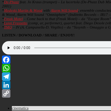
*
De-Phazz
feat. Jo Kraus (trumpet) – La lucertola (De-Phazz Dub 
2001)
*
Medeski Martin & Wood
with
Alarm Will Sound
, ensemble conducted
& Wood, Alarm Will Sound “Omnisphere” (Indiretto Records – IR17 
*
Freak Motel
– Come back to that (Freak Motel) – da ”Escape Room”
*
Luigi Frassetto
(comp, ar, performer), quartet feat. Diego Desole (vib
*
TMO
– IV (A. Campanella-D. Virgilio) – da “Yasynth – Omaggio a G
LISTEN / DOWNLOAD / SHARE / ENJOY!
Facebook
WhatsApp
Telegram
LinkedIn
Copy
cinematica
Link