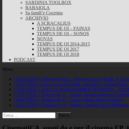
SARDINIA TOOLBOX
BABAIOLA
Sa famill’e Cocerinu
ARCHIVIO
A SCRACALIUS
TEMPUS DE OI – FAINAS
TEMPUS DE OI – SONOS
NOVAS
TEMPUS DE OI 2014-2015
TEMPUS DE OI 2017
TEMPUS DE OI 2018
PODCAST
News
[ 28/07/2026 ]
Albergo Savoia :: Simone Azzu al Radio X Soc
[ 21/07/2026 ]
Joyce Lussu tra fronti e frontiere :: Alessia Far
[ 31/07/2026 ]
JAZZ ALARM SUMMER SESSIONS – EP.19 :: A
[ 27/07/2026 ]
Tempus de oi – Fainas: Myriam Mereu (Terralb
[ 24/07/2026 ]
Tempus de oi – Fainas: Maria Barca (Ottana)
[ 23/07/2026 ]
Tempus de oi – Fainas: Jonathan della Marianna
Ricerca
per:
CinematiCA, suoni da e per il cinema EP. 