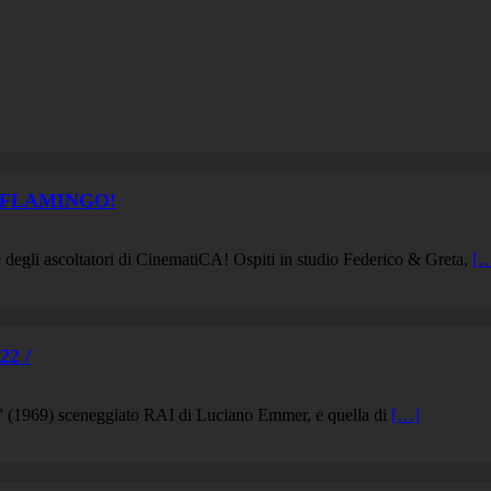
K FLAMINGO!
egli ascoltatori di CinematiCA! Ospiti in studio Federico & Greta,
[
2 /
s” (1969) sceneggiato RAI di Luciano Emmer, e quella di
[…]