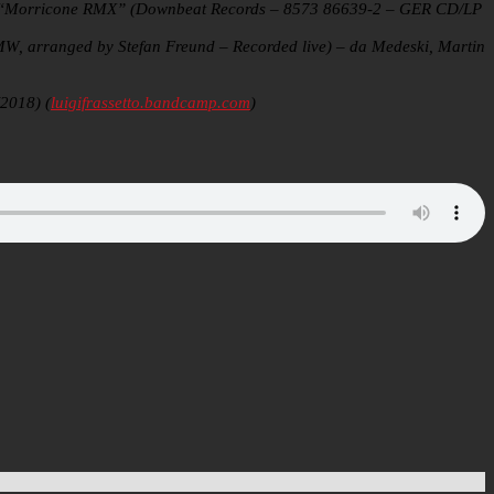
VAA “Morricone RMX” (Downbeat Records – 8573 86639-2 – GER CD/LP
MMW, arranged by Stefan Freund – Recorded live) – da Medeski, Martin
(2018) (
luigifrassetto.bandcamp.com
)