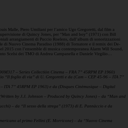
ouis Malle, Piero Umiliani per l’amico Ugo Gregoretti, dal film a
a supervisione di Quincy Jones, per “Man and boy” (1971) con Bill
eniali arrangiamenti di Puccio Roelens, dall’album di sonorizzazioni
le di Nuovo Cinema Paradiso (1988) di Tornatore e il remix dei De-
 nel 2015 con l’ensemble di musica contemporanea Alarm Will Sound,
acinto Scelsi dei TMO di Andrea Campanella e Daniele Virgilio…
ds – 90M317 – Series Collectiòn Cinema – FRA 7” 45RPM EP 1960)
io “Il foglio di via” di U. Gregoretti e da (Cam – CEP 45-96 – ITA 7”
13 – ITA 7” 45RPM EP 1963) e da (Disques Cinèmusique – Digital
 (Written by J.J. Johnson – Produced by Quincy Jones) – da “Man and
tucchi) – da “Il sesso della strega” (1973) di E. Pannàccio e da
 americano al primo Fellini (E. Morricone) – da “Nuovo Cinema