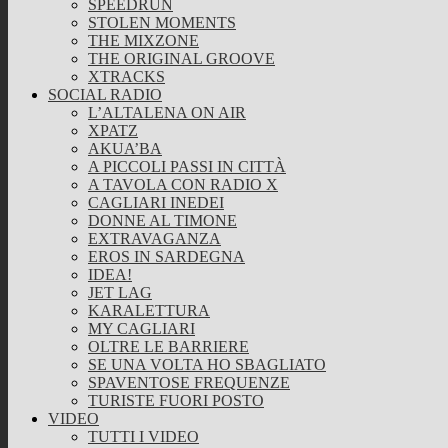
SPEEDRUN
STOLEN MOMENTS
THE MIXZONE
THE ORIGINAL GROOVE
XTRACKS
SOCIAL RADIO
L’ALTALENA ON AIR
XPATZ
AKUA’BA
A PICCOLI PASSI IN CITTÀ
A TAVOLA CON RADIO X
CAGLIARI INEDEI
DONNE AL TIMONE
EXTRAVAGANZA
EROS IN SARDEGNA
IDEA!
JET LAG
KARALETTURA
MY CAGLIARI
OLTRE LE BARRIERE
SE UNA VOLTA HO SBAGLIATO
SPAVENTOSE FREQUENZE
TURISTE FUORI POSTO
VIDEO
TUTTI I VIDEO