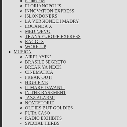
FemmeFM
FLORIANOPOLIS
INNOVATION EXPRESS
ISLONDONERS!
LA VERSIONE DI MADRY
LOCANDA X
MEDI@EVO
TRANS EUROPE EXPRESS
RAGGI X
WORK UP
MUSICA
AIRPLAYIN’
BRASILE SEGRETO
BREAK YA NECK
CINEMATICA
FREAK OUT!
HIGH FIVE
IL MARE DAVANTI
IN THE BASEMENT
JAZZ ALARM!
NOVESTORIE
OLDIES BUT GOLDIES
PUTA CASO
RADIO EXHIBITS
SPECIAL HERBS