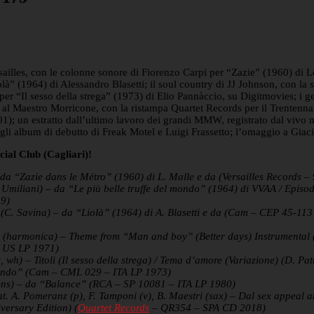
sailles, con le colonne sonore di Fiorenzo Carpi per “Zazie” (1960) di L
là” (1964) di Alessandro Blasetti; il soul country di JJ Johnson, con l
er “Il sesso della strega” (1973) di Elio Pannàccio, su Digitmovies; i g
 al Maestro Morricone, con la ristampa Quartet Records per il Trentenna
; un estratto dall’ultimo lavoro dei grandi MMW, registrato dal vivo
 gli album di debutto di Freak Motel e Luigi Frassetto; l’omaggio a Gi
ial Club (Cagliari)!
– da “Zazie dans le Métro” (1960) di L. Malle e da (Versailles Recor
 Umiliani) – da “Le più belle truffe del mondo” (1964) di VVAA / Episod
19)
à (C. Savina) – da “Liolà” (1964) di A. Blasetti e da (Cam – CEP 45-1
ns (harmonica) – Theme from “Man and boy” (Better days) Instrumental
– US LP 1971)
, wh) – Titoli (Il sesso della strega) / Tema d’amore (Variazione) (D. Pa
fondo” (Cam – CML 029 – ITA LP 1973)
lens) – da “Balance” (RCA – SP 10081 – ITA LP 1980)
t. A. Pomeranz (p), F. Tamponi (v), B. Maestri (sax) – Dal sex appeal
ersary Edition) (
Quartet Records
– QR354 – SPA CD 2018)