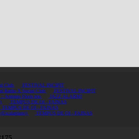
ial Club
FESTIVAL INCIPIT
ci al Radio X Social Club
FESTIVAL INCIPIT
ntonio Floris trio
JAZZ ALARM!
a)
TEMPUS DE OI - FAINAS
TEMPUS DE OI - FAINAS
 (Escalaplano)
TEMPUS DE OI - FAINAS
#175