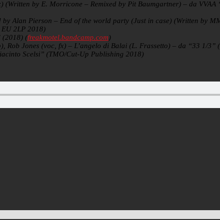
Mix) (Written by E. Morricone – Remixed by Pit Baumgartner) – da V
 by Alan Pierson – End of the world party (Just in case) (Written by 
– EU 2LP 2018)
 (2018) (
freakmotel.bandcamp.com
)
), Rob Jones (voc, fx) – L’angelo di Balai (L. Frassetto) – da “33 1/3” 
iacinto Scelsi” (TMO/Cut-Up Publishing 2018)