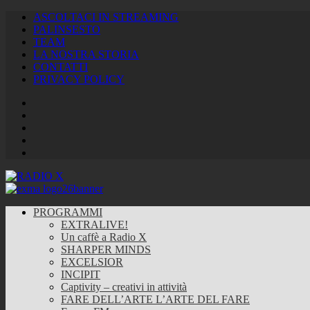
ASCOLTACI IN STREAMING
PALINSESTO
TEAM
LA NOSTRA STORIA
CONTATTI
PRIVACY POLICY
Facebook
Twitter
Instagram
Youtube
RSS
Feed
PROGRAMMI
EXTRALIVE!
Un caffè a Radio X
SHARPER MINDS
EXCELSIOR
INCIPIT
Captivity – creativi in attività
FARE DELL’ARTE L’ARTE DEL FARE