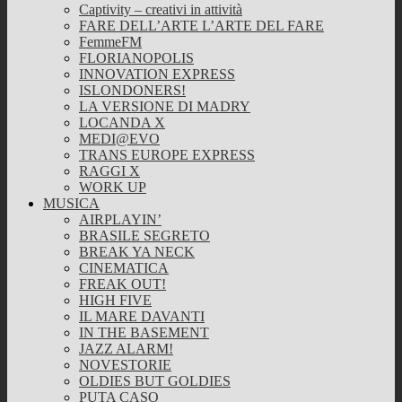
Captivity – creativi in attività
FARE DELL’ARTE L’ARTE DEL FARE
FemmeFM
FLORIANOPOLIS
INNOVATION EXPRESS
ISLONDONERS!
LA VERSIONE DI MADRY
LOCANDA X
MEDI@EVO
TRANS EUROPE EXPRESS
RAGGI X
WORK UP
MUSICA
AIRPLAYIN’
BRASILE SEGRETO
BREAK YA NECK
CINEMATICA
FREAK OUT!
HIGH FIVE
IL MARE DAVANTI
IN THE BASEMENT
JAZZ ALARM!
NOVESTORIE
OLDIES BUT GOLDIES
PUTA CASO