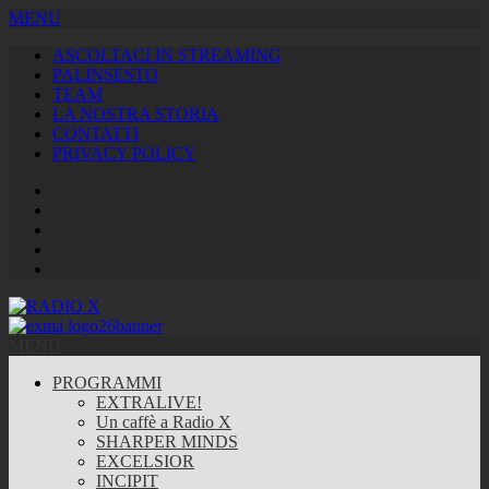
MENU
ASCOLTACI IN STREAMING
PALINSESTO
TEAM
LA NOSTRA STORIA
CONTATTI
PRIVACY POLICY
Facebook
Twitter
Instagram
Youtube
RSS
Feed
MENU
PROGRAMMI
EXTRALIVE!
Un caffè a Radio X
SHARPER MINDS
EXCELSIOR
INCIPIT