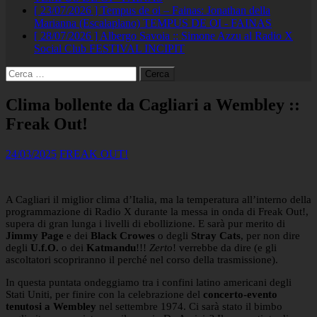
[ 23/07/2026 ]
Tempus de oi – Fainas: Jonathan della
Marianna (Escalaplano)
TEMPUS DE OI - FAINAS
[ 28/07/2026 ]
Albergo Savoia :: Simone Azzu al Radio X
Social Club
FESTIVAL INCIPIT
Ricerca
per:
Clima bollente da Cagliari a Wembley ::
Freak Out!
24/03/2025
FREAK OUT!
A Cagliari il miglior clima d’Italia, ma la temperatura all’interno della
programmazione di Radio X durante la messa in onda di Freak Out!,
supera di gran lunga i livelli di ebollizione. E sarà pur merito di
Jimmy Page
e dei
Black Crowes
o degli
Stray Cats
, per non dire
degli
U.f.O.
o dei
Katmandu
!!!
Zerto
! verrebbe da dire (e gli
ascoltatori scopriranno il perché nel corso della trasmissione).
In questa puntata ondeggiamo tra i confini latino americani degli
Stati Uniti, per finire con la celebrazione del
concerto-evento
tenutosi a Wembley
nel settembre 1974. Ci sarà stato il bimbo