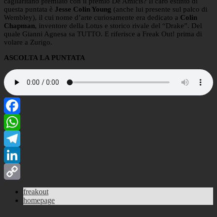
cagliaritano premiato con il premio De Amicis? Il caro estinto di
questa puntata è
Jesse Colin Young
(anche lui presente sul palco di
Wembley), il cui nome d’arte curiosamente era dedicato a
Colin
Chapman
, inventore della Lotus e storico rivale del “Drake”. Del
quale Gianni Agnesa sa TUTTO. E riferisce a Freak Out! prima di
volare a Zurigo.
ASCOLTA LA PUNTATA
Facebook
WhatsApp
Telegram
LinkedIn
Copy
freakout
homepage
Link