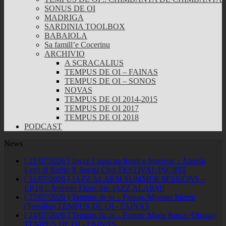
SONUS DE OI
MADRIGA
SARDINIA TOOLBOX
BABAIOLA
Sa famill’e Cocerinu
ARCHIVIO
A SCRACALIUS
TEMPUS DE OI – FAINAS
TEMPUS DE OI – SONOS
NOVAS
TEMPUS DE OI 2014-2015
TEMPUS DE OI 2017
TEMPUS DE OI 2018
PODCAST
News
[ 21/07/2026 ]
Joyce Lussu tra fronti e frontiere :: Alessia
Farci al Radio X Social Club
FESTIVAL INCIPIT
[ 31/07/2026 ]
JAZZ ALARM SUMMER SESSIONS –
EP.19 :: Antonio Floris trio
JAZZ ALARM!
[ 27/07/2026 ]
Tempus de oi – Fainas: Myriam Mereu
(Terralba)
TEMPUS DE OI - FAINAS
[ 24/07/2026 ]
Tempus de oi – Fainas: Maria Barca (Ottana)
TEMPUS DE OI - FAINAS