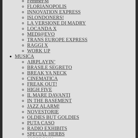
FemmeFM
FLORIANOPOLIS
INNOVATION EXPRESS
ISLONDONERS!
LA VERSIONE DI MADRY
LOCANDA X
MEDI@EVO
TRANS EUROPE EXPRESS
RAGGI X
WORK UP
MUSICA
AIRPLAYIN’
BRASILE SEGRETO
BREAK YA NECK
CINEMATICA
FREAK OUT!
HIGH FIVE
IL MARE DAVANTI
IN THE BASEMENT
JAZZ ALARM!
NOVESTORIE
OLDIES BUT GOLDIES
PUTA CASO
RADIO EXHIBITS
SPECIAL HERBS