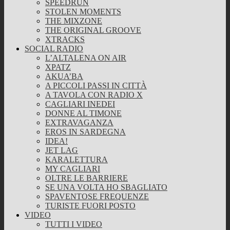
SPEEDRUN
STOLEN MOMENTS
THE MIXZONE
THE ORIGINAL GROOVE
XTRACKS
SOCIAL RADIO
L’ALTALENA ON AIR
XPATZ
AKUA’BA
A PICCOLI PASSI IN CITTÀ
A TAVOLA CON RADIO X
CAGLIARI INEDEI
DONNE AL TIMONE
EXTRAVAGANZA
EROS IN SARDEGNA
IDEA!
JET LAG
KARALETTURA
MY CAGLIARI
OLTRE LE BARRIERE
SE UNA VOLTA HO SBAGLIATO
SPAVENTOSE FREQUENZE
TURISTE FUORI POSTO
VIDEO
TUTTI I VIDEO