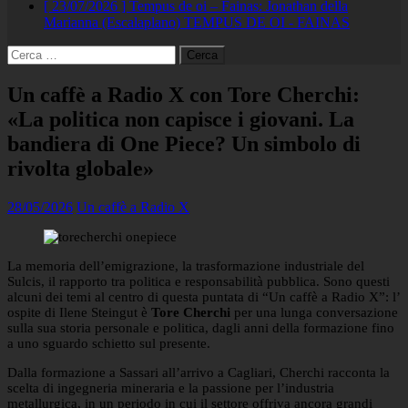
[ 23/07/2026 ]
Tempus de oi – Fainas: Jonathan della
Marianna (Escalaplano)
TEMPUS DE OI - FAINAS
Ricerca
per:
Un caffè a Radio X con Tore Cherchi:
«La politica non capisce i giovani. La
bandiera di One Piece? Un simbolo di
rivolta globale»
28/05/2026
Un caffè a Radio X
La memoria dell’emigrazione, la trasformazione industriale del
Sulcis, il rapporto tra politica e responsabilità pubblica. Sono questi
alcuni dei temi al centro di questa puntata di “Un caffè a Radio X”: l’
ospite di Ilene Steingut è
Tore Cherchi
per una lunga conversazione
sulla sua storia personale e politica, dagli anni della formazione fino
a uno sguardo schietto sul presente.
Dalla formazione a Sassari all’arrivo a Cagliari, Cherchi racconta la
scelta di ingegneria mineraria e la passione per l’industria
metallurgica, in un periodo in cui il settore offriva ancora grandi