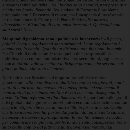
e responsabilità politiche:
«Se i bilanci sono negativi, non posso dire
mi chiamo fuori»
. Secondo l’ex sindaco di Carbonia il problema
principale non è l’assenza di risorse, ma l’incapacità di trasformarle
in risultati concreti. Come per il Piano Sulcis:
«Ha messo a
disposizione 160 milioni di euro, mica bruscolini. Quei soldi sono
stati spesi? No».
Ma quindi il problema sono i politici o la burocrazia?
«Il primo, i
politici. Leggi e regolamenti sono strumenti. Se un regolamento è
complesso, lo cambi. Quando un dirigente non funziona, lo cambi».
Per Cherchi il nodo centrale resta quello della responsabilità
pubblica. Una cultura amministrativa che, secondo lui, oggi spesso
manca:
«Molte volte si mettono a dirigere persone che servono sul
piano politico, che sono clientes».
Nel finale una riflessione sul rapporto tra politica e nuove
generazioni:
«Non condivido il giudizio negativo sui giovani, non è
vero. Al contrario, nei movimenti contemporanei ci sono segnali
importanti di partecipazione. Non è vero che siano disimpegnati,
anche l’ultimo referendum l’ha dimostrato».
E guardando alle grandi
crisi globali, dalle guerre ai nuovi poteri economici, conclude con un
auspicio:
«Spero che ci sia un nuovo ’68, in forme diverse. Quello
che forse dovrebbero far partire dai partiti, dai partiti della sinistra,
è consentire davvero il protagonismo. Io non ho nemmeno i codici
per comunicare coi giovani, per fortuna ne sono consapevole. Sono
stato molto colpito dal fatto che tanti giovani nel mondo, dal