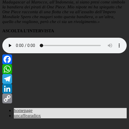
Madagascar al Marocco, all’Indonesia, si siano presi come simbolo
la bandiera dei pirati di One Piece. Mio nipote mi ha spiegato che
One Piece racconta di una flotta che va all’assalto dell’Impero
Mondiale Spero che magari sotto questa bandiera, o un’altra,
quello che vogliono, però che ci sia un rivolgimento.»
ASCOLTA L’INTERVISTA
Facebook
WhatsApp
Telegram
LinkedIn
Copy
homepage
uncaffearadiox
Link