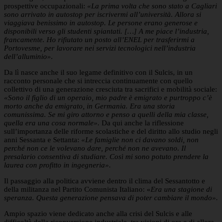
prospettive occupazionali:
«La prima volta che sono stato a Cagliari
sono arrivato in autostop per iscrivermi all’università. Allora si
viaggiava benissimo in autostop. Le persone erano generose e
disponibili verso gli studenti spiantati. […] A me piace l’industria,
francamente. Ho rifiutato un posto all’ENEL per trasferirmi a
Portovesme, per lavorare nei servizi tecnologici nell’industria
dell’alluminio».
Da lì nasce anche il suo legame definitivo con il Sulcis, in un
racconto personale che si intreccia continuamente con quello
collettivo di una generazione cresciuta tra sacrifici e mobilità sociale:
«Sono il figlio di un operaio, mio padre è emigrato e purtroppo c’è
morto anche da emigrato, in Germania. Era una storia
comunissima. Se mi giro attorno e penso a quelli della mia classe,
quella era una cosa normale».
Da qui anche la riflessione
sull’importanza delle riforme scolastiche e del diritto allo studio negli
anni Sessanta e Settanta:
«Le famiglie non ci davano soldi, non
perché non ce le volevano dare, perché non ne avevano. Il
presalario consentiva di studiare. Così mi sono potuto prendere la
laurea con profitto in ingegneria».
Il passaggio alla politica avviene dentro il clima del Sessantotto e
della militanza nel Partito Comunista Italiano: «
Era una stagione di
speranza. Questa generazione pensava di poter cambiare il mondo».
Ampio spazio viene dedicato anche alla crisi del Sulcis e alle
difficoltà della riconversione industriale, tra visioni di ora e di allora