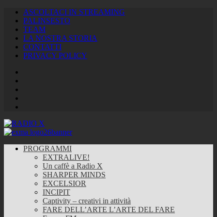
ASCOLTACI IN STREAMING
PALINSESTO
TEAM
LA NOSTRA STORIA
CONTATTI
PRIVACY POLICY
Facebook
Twitter
Instagram
Youtube
RSS
Feed
PROGRAMMI
EXTRALIVE!
Un caffè a Radio X
SHARPER MINDS
EXCELSIOR
INCIPIT
Captivity – creativi in attività
FARE DELL’ARTE L’ARTE DEL FARE