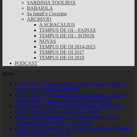
SARDINIA TOOLBOX
BABAIOLA
Sa famill’e Cocerinu
ARCHIVIO
A SCRACALIUS
TEMPUS DE OI – FAINAS
TEMPUS DE OI – SONOS
NOVAS
TEMPUS DE OI 2014-2015
TEMPUS DE OI 2017
TEMPUS DE OI 2018
PODCAST
News
[ 28/07/2026 ]
Albergo Savoia :: Simone Azzu al Radio X
Social Club
FESTIVAL INCIPIT
[ 21/07/2026 ]
Joyce Lussu tra fronti e frontiere :: Alessia
Farci al Radio X Social Club
FESTIVAL INCIPIT
[ 31/07/2026 ]
JAZZ ALARM SUMMER SESSIONS –
EP.19 :: Antonio Floris trio
JAZZ ALARM!
[ 27/07/2026 ]
Tempus de oi – Fainas: Myriam Mereu
(Terralba)
TEMPUS DE OI - FAINAS
[ 24/07/2026 ]
Tempus de oi – Fainas: Maria Barca (Ottana)
TEMPUS DE OI - FAINAS