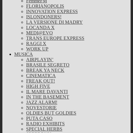
FemmeFM
FLORIANOPOLIS
INNOVATION EXPRESS
ISLONDONERS!
LA VERSIONE DI MADRY
LOCANDA X
MEDI@EVO
TRANS EUROPE EXPRESS
RAGGI X
WORK UP
MUSICA
AIRPLAYIN’
BRASILE SEGRETO
BREAK YA NECK
CINEMATICA
FREAK OUT!
HIGH FIVE
IL MARE DAVANTI
IN THE BASEMENT
JAZZ ALARM!
NOVESTORIE
OLDIES BUT GOLDIES
PUTA CASO
RADIO EXHIBITS
SPECIAL HERBS