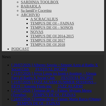
SARDINIA TOOLBOX
BABAIOLA
Sa famill’e Cocerinu
ARCHIVIO
A SCRACALIUS
TEMPUS DE OI – FAINAS
TEMPUS DE OI – SONOS
NOVAS
TEMPUS DE OI 2014-2015
TEMPUS DE OI 2017
TEMPUS DE OI 2018
PODCAST
News
[ 28/07/2026 ]
Albergo Savoia :: Simone Azzu al Radio X
Social Club
FESTIVAL INCIPIT
[ 21/07/2026 ]
Joyce Lussu tra fronti e frontiere :: Alessia
Farci al Radio X Social Club
FESTIVAL INCIPIT
[ 31/07/2026 ]
JAZZ ALARM SUMMER SESSIONS –
EP.19 :: Antonio Floris trio
JAZZ ALARM!
[ 27/07/2026 ]
Tempus de oi – Fainas: Myriam Mereu
(Terralba)
TEMPUS DE OI - FAINAS
[ 24/07/2026 ]
Tempus de oi – Fainas: Maria Barca (Ottana)
TEMPUS DE OI - FAINAS