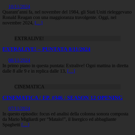
10/11/2024
Quarant’anni fa, nel novembre del 1984, gli Stati Uniti rieleggevano
Ronald Reagan con una maggioranza travolgente. Oggi, nel
novembre 2024,
[…]
EXTRALIVE!
EXTRALIVE! – PUNTATA 8/11/2024
08/11/2024
In primo piano in questa puntata: Extralive! Ogni mattina in diretta
dalle 8 alle 9 e in replica dalle 13,
[…]
CINEMATICA
CINEMATICA / EP. #346 / SEASON 12 OPENING
07/11/2024
In questo episodio: focus ed analisi della colonna sonora composta
da Mario Migliardi per “Matalo!”, il lisergico ed abbagliante
Spaghetti
[…]