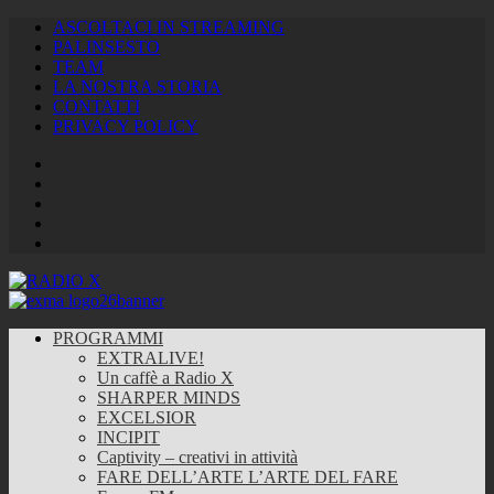
ASCOLTACI IN STREAMING
PALINSESTO
TEAM
LA NOSTRA STORIA
CONTATTI
PRIVACY POLICY
Facebook
Twitter
Instagram
Youtube
RSS
Feed
PROGRAMMI
EXTRALIVE!
Un caffè a Radio X
SHARPER MINDS
EXCELSIOR
INCIPIT
Captivity – creativi in attività
FARE DELL’ARTE L’ARTE DEL FARE