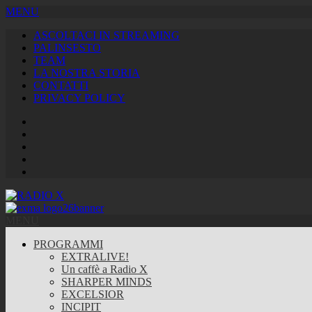
MENU
ASCOLTACI IN STREAMING
PALINSESTO
TEAM
LA NOSTRA STORIA
CONTATTI
PRIVACY POLICY
Facebook
Twitter
Instagram
Youtube
RSS
Feed
MENU
PROGRAMMI
EXTRALIVE!
Un caffè a Radio X
SHARPER MINDS
EXCELSIOR
INCIPIT