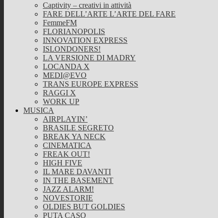
Captivity – creativi in attività
FARE DELL’ARTE L’ARTE DEL FARE
FemmeFM
FLORIANOPOLIS
INNOVATION EXPRESS
ISLONDONERS!
LA VERSIONE DI MADRY
LOCANDA X
MEDI@EVO
TRANS EUROPE EXPRESS
RAGGI X
WORK UP
MUSICA
AIRPLAYIN’
BRASILE SEGRETO
BREAK YA NECK
CINEMATICA
FREAK OUT!
HIGH FIVE
IL MARE DAVANTI
IN THE BASEMENT
JAZZ ALARM!
NOVESTORIE
OLDIES BUT GOLDIES
PUTA CASO