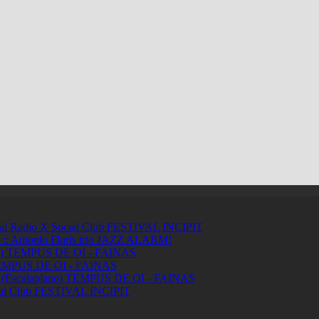
ci al Radio X Social Club
FESTIVAL INCIPIT
ntonio Floris trio
JAZZ ALARM!
a)
TEMPUS DE OI - FAINAS
MPUS DE OI - FAINAS
 (Escalaplano)
TEMPUS DE OI - FAINAS
ial Club
FESTIVAL INCIPIT