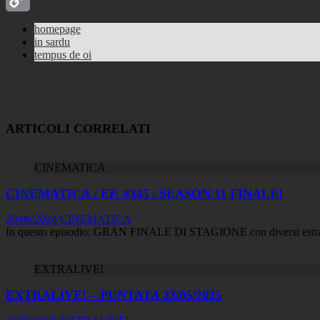
Copy
homepage
in sardu
Link
tempus de oi
ARTICOLI CORRELATI
CINEMATICA
CINEMATICA / EP. #345 / SEASON 11 FINALE!
20/06/2024
CINEMATICA
In questo episodio: GRAN FINALE DI STAGIONE con diversi estratti 
EXTRALIVE!
EXTRALIVE! – PUNTATA 23/05/2025