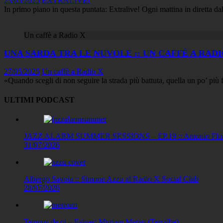
23/05/2025
EXTRALIVE!
In primo piano in questa puntata: Extralive! Ogni mattina in diretta dall
Un caffè a Radio X
UNA SARDA TRA LE NUVOLE :: UN CAFFÈ A RAD
27/05/2025
Un caffè a Radio X
«Quando scegli di non seguire la strada più battuta, quella un po’ più 
ULTIMI PODCAST
JAZZ ALARM SUMMER SESSIONS – EP.19 :: Antonio Floris
31/07/2026
Albergo Savoia :: Simone Azzu al Radio X Social Club
28/07/2026
Tempus de oi – Fainas: Myriam Mereu (Terralba)