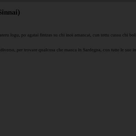
innai)
 ateru logu, po agatai fintzas su chi inoi amancat, cun tottu cussu chi bo
sto diverso, per trovare qualcosa che manca in Sardegna, con tutte le su