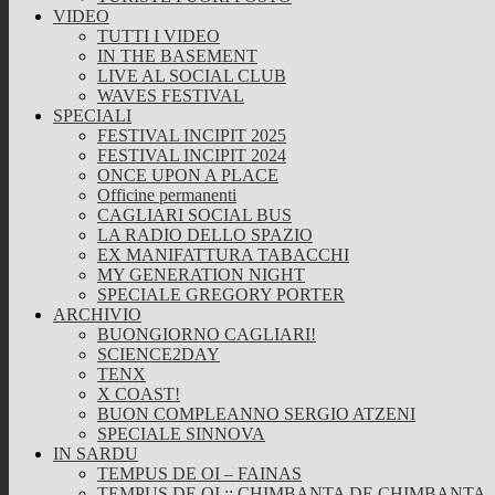
VIDEO
TUTTI I VIDEO
IN THE BASEMENT
LIVE AL SOCIAL CLUB
WAVES FESTIVAL
SPECIALI
FESTIVAL INCIPIT 2025
FESTIVAL INCIPIT 2024
ONCE UPON A PLACE
Officine permanenti
CAGLIARI SOCIAL BUS
LA RADIO DELLO SPAZIO
EX MANIFATTURA TABACCHI
MY GENERATION NIGHT
SPECIALE GREGORY PORTER
ARCHIVIO
BUONGIORNO CAGLIARI!
SCIENCE2DAY
TENX
X COAST!
BUON COMPLEANNO SERGIO ATZENI
SPECIALE SINNOVA
IN SARDU
TEMPUS DE OI – FAINAS
TEMPUS DE OI :: CHIMBANTA DE CHIMBANTA