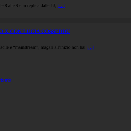
e 8 alle 9 e in replica dalle 13,
[…]
IO X CON LUCIA COSSEDDU
facile e “mainstream”, magari all’inizio non hai
[…]
 trio