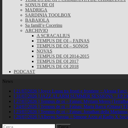
SONUS DE OI
MADRIGA
SARDINIA TOOLBOX
BABAIOLA
Sa famill’e Cocerinu
ARCHIVIO
A SCRACALIUS
TEMPUS DE OI – FAINAS
TEMPUS DE OI – SONOS
NOVAS
TEMPUS DE OI 2014-2015
TEMPUS DE OI 2017
TEMPUS DE OI 2018
PODCAST
News
[ 21/07/2026 ]
Joyce Lussu tra fronti e frontiere :: Alessia Far
[ 31/07/2026 ]
JAZZ ALARM SUMMER SESSIONS – EP.19 :: A
[ 27/07/2026 ]
Tempus de oi – Fainas: Myriam Mereu (Terralb
[ 24/07/2026 ]
Tempus de oi – Fainas: Maria Barca (Ottana)
TE
[ 23/07/2026 ]
Tempus de oi – Fainas: Jonathan della Marianna
[ 28/07/2026 ]
Albergo Savoia :: Simone Azzu al Radio X Soc
Ricerca