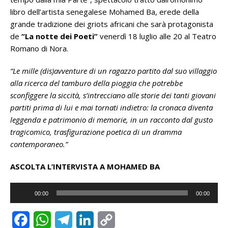
libro dell’artista senegalese Mohamed Ba, erede della
grande tradizione dei griots africani che sarà protagonista
de
“La notte dei Poeti”
venerdì 18 luglio alle 20 al Teatro
Romano di Nora.
“Le mille (dis)avventure di un ragazzo partito dal suo villaggio
alla ricerca del tamburo della pioggia che potrebbe
sconfiggere la siccità, s’intrecciano alle storie dei tanti giovani
partiti prima di lui e mai tornati indietro: la cronaca diventa
leggenda e patrimonio di memorie, in un racconto dal gusto
tragicomico, trasfigurazione poetica di un dramma
contemporaneo.”
ASCOLTA L’INTERVISTA A MOHAMED BA
Audio
00:00
00:00
Player
F
W
T
L
C