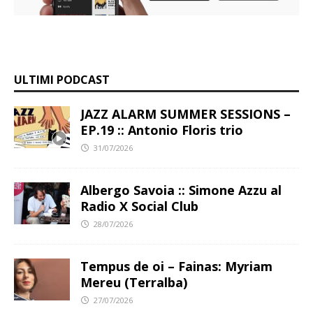
o
p
a
I
n
k
p
m
n
k
ULTIMI PODCAST
JAZZ ALARM SUMMER SESSIONS –
EP.19 :: Antonio Floris trio
31/07/2026
Albergo Savoia :: Simone Azzu al
Radio X Social Club
28/07/2026
Tempus de oi – Fainas: Myriam
Mereu (Terralba)
27/07/2026