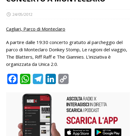
24/05/2012
Cagliari, Parco di Monteclaro
A partire dalle 19:30 concerto gratuito al parcheggio del
parco di Monteclaro Donkey Stomp, Le ragioni del viaggio,
The Blatters, Riff Raff e The Giannies. L’iniziativa è
organizzata da Unica 2.0.
F
W
T
L
C
a
h
e
i
o
c
a
l
n
p
e
t
e
k
y
b
s
g
e
L
o
A
r
d
i