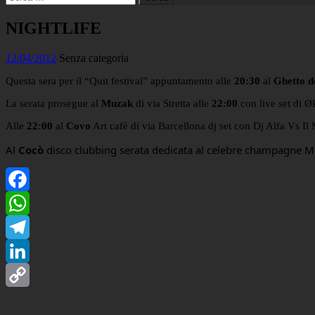
per:
NIGHTLIFE
12/04/2012
Senza categoria
Questa sera per il “Quit festival” appuntamento alle
20:30
al
Ghetto d
La serata prosegue al
Muzak
di via Stretta alle
22:00
con live set di Ø
Alle
22:00
al
Covo
Art cafè di via Barcellona dj set con Dj Alfa Vs Il 
Al
Cocò
disco clubbing serata dedicata al celebre champagne 
Facebook
WhatsApp
Telegram
LinkedIn
Copy