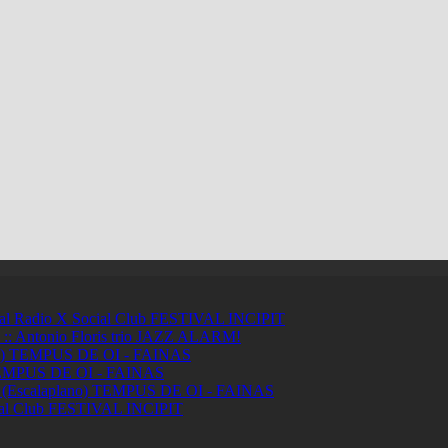
ci al Radio X Social Club
FESTIVAL INCIPIT
ntonio Floris trio
JAZZ ALARM!
a)
TEMPUS DE OI - FAINAS
MPUS DE OI - FAINAS
 (Escalaplano)
TEMPUS DE OI - FAINAS
ial Club
FESTIVAL INCIPIT