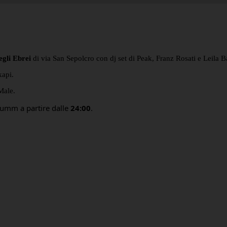
egli Ebrei
di via San Sepolcro con dj set di Peak, Franz Rosati e Leila 
kapi.
Male.
Mumm a partire dalle
24:00
.