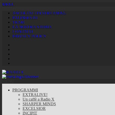
MENU
ASCOLTACI IN STREAMING
PALINSESTO
TEAM
LA NOSTRA STORIA
CONTATTI
PRIVACY POLICY
Facebook
Twitter
Instagram
Youtube
RSS
Feed
MENU
PROGRAMMI
EXTRALIVE!
Un caffè a Radio X
SHARPER MINDS
EXCELSIOR
INCIPIT