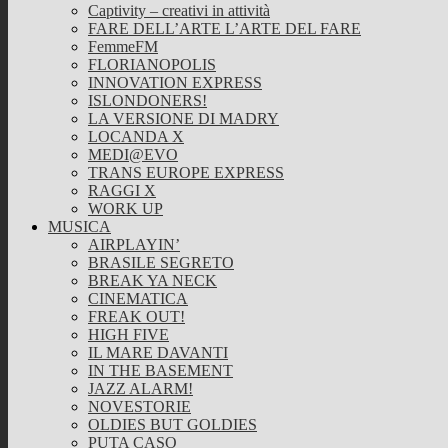
Captivity – creativi in attività
FARE DELL’ARTE L’ARTE DEL FARE
FemmeFM
FLORIANOPOLIS
INNOVATION EXPRESS
ISLONDONERS!
LA VERSIONE DI MADRY
LOCANDA X
MEDI@EVO
TRANS EUROPE EXPRESS
RAGGI X
WORK UP
MUSICA
AIRPLAYIN’
BRASILE SEGRETO
BREAK YA NECK
CINEMATICA
FREAK OUT!
HIGH FIVE
IL MARE DAVANTI
IN THE BASEMENT
JAZZ ALARM!
NOVESTORIE
OLDIES BUT GOLDIES
PUTA CASO