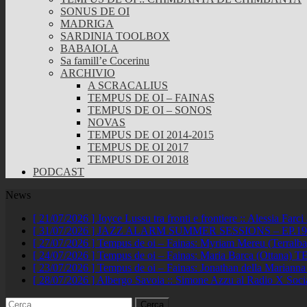
SONUS DE OI
MADRIGA
SARDINIA TOOLBOX
BABAIOLA
Sa famill’e Cocerinu
ARCHIVIO
A SCRACALIUS
TEMPUS DE OI – FAINAS
TEMPUS DE OI – SONOS
NOVAS
TEMPUS DE OI 2014-2015
TEMPUS DE OI 2017
TEMPUS DE OI 2018
PODCAST
News
[ 21/07/2026 ]
Joyce Lussu tra fronti e frontiere :: Alessia Far
[ 31/07/2026 ]
JAZZ ALARM SUMMER SESSIONS – EP.19 :: A
[ 27/07/2026 ]
Tempus de oi – Fainas: Myriam Mereu (Terralb
[ 24/07/2026 ]
Tempus de oi – Fainas: Maria Barca (Ottana)
TE
[ 23/07/2026 ]
Tempus de oi – Fainas: Jonathan della Marianna
[ 28/07/2026 ]
Albergo Savoia :: Simone Azzu al Radio X Soc
Ricerca