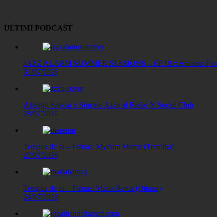
Link
ULTIMI PODCAST
JAZZ ALARM SUMMER SESSIONS – EP.19 :: Antonio Floris
31/07/2026
Albergo Savoia :: Simone Azzu al Radio X Social Club
28/07/2026
Tempus de oi – Fainas: Myriam Mereu (Terralba)
27/07/2026
Tempus de oi – Fainas: Maria Barca (Ottana)
24/07/2026