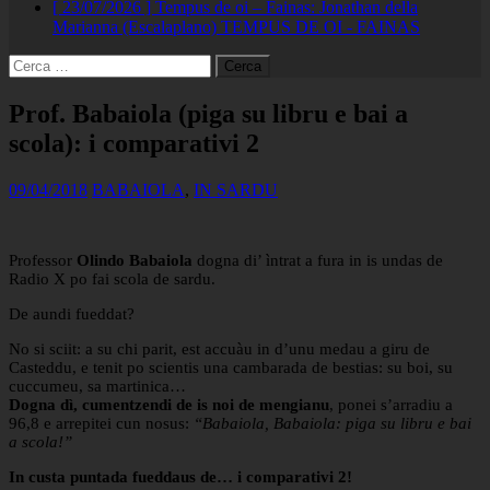
[ 23/07/2026 ]
Tempus de oi – Fainas: Jonathan della
Marianna (Escalaplano)
TEMPUS DE OI - FAINAS
Ricerca
per:
Prof. Babaiola (piga su libru e bai a
scola): i comparativi 2
09/04/2018
BABAIOLA
,
IN SARDU
Professor
Olindo Babaiola
dogna di’ ìntrat a fura in is undas de
Radio X po fai scola de sardu.
De aundi fueddat?
No si sciit: a su chi parit, est accuàu in d’unu medau a giru de
Casteddu, e tenit po scientis una cambarada de bestias: su boi, su
cuccumeu, sa martinica…
Dogna dì, cumentzendi de is noi de mengianu
, ponei s’arradiu a
96,8 e arrepitei cun nosus:
“Babaiola, Babaiola: piga su libru e bai
a scola!”
In custa puntada fueddaus de… i comparativi 2!