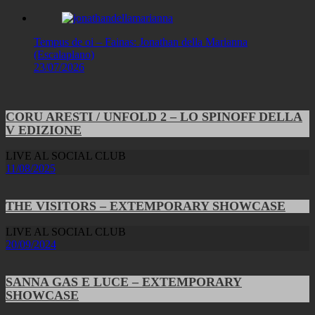
Tempus de oi – Fainas: Jonathan della Marianna
(Escalaplano)
23/07/2026
CORU ARESTI / UNFOLD 2 – LO SPINOFF DELLA
V EDIZIONE
LIVE AL SOCIAL CLUB
11/08/2025
THE VISITORS – EXTEMPORARY SHOWCASE
LIVE AL SOCIAL CLUB
20/09/2024
SANNA GAS E LUCE – EXTEMPORARY
SHOWCASE