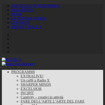
ASCOLTACI IN STREAMING
PALINSESTO
TEAM
LA NOSTRA STORIA
CONTATTI
PRIVACY POLICY
Facebook
Twitter
Instagram
Youtube
RSS
Feed
PROGRAMMI
EXTRALIVE!
Un caffè a Radio X
SHARPER MINDS
EXCELSIOR
INCIPIT
Captivity – creativi in attività
FARE DELL’ARTE L’ARTE DEL FARE