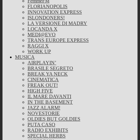
FemmeFM
FLORIANOPOLIS
INNOVATION EXPRESS
ISLONDONERS!
LA VERSIONE DI MADRY
LOCANDA X
MEDI@EVO
TRANS EUROPE EXPRESS
RAGGI X
WORK UP
MUSICA
AIRPLAYIN’
BRASILE SEGRETO
BREAK YA NECK
CINEMATICA
FREAK OUT!
HIGH FIVE
IL MARE DAVANTI
IN THE BASEMENT
JAZZ ALARM!
NOVESTORIE
OLDIES BUT GOLDIES
PUTA CASO
RADIO EXHIBITS
SPECIAL HERBS