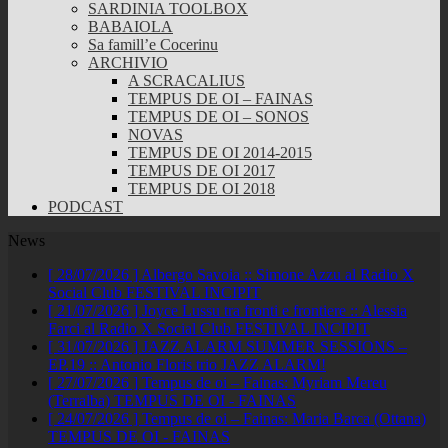
SARDINIA TOOLBOX
BABAIOLA
Sa famill’e Cocerinu
ARCHIVIO
A SCRACALIUS
TEMPUS DE OI – FAINAS
TEMPUS DE OI – SONOS
NOVAS
TEMPUS DE OI 2014-2015
TEMPUS DE OI 2017
TEMPUS DE OI 2018
PODCAST
News
[ 28/07/2026 ]
Albergo Savoia :: Simone Azzu al Radio X
Social Club
FESTIVAL INCIPIT
[ 21/07/2026 ]
Joyce Lussu tra fronti e frontiere :: Alessia
Farci al Radio X Social Club
FESTIVAL INCIPIT
[ 31/07/2026 ]
JAZZ ALARM SUMMER SESSIONS –
EP.19 :: Antonio Floris trio
JAZZ ALARM!
[ 27/07/2026 ]
Tempus de oi – Fainas: Myriam Mereu
(Terralba)
TEMPUS DE OI - FAINAS
[ 24/07/2026 ]
Tempus de oi – Fainas: Maria Barca (Ottana)
TEMPUS DE OI - FAINAS