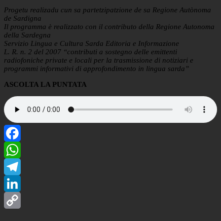
Progetu realizadu cun sa partetzipatzione de sa Regione Autònoma
de Sardigna
Il programma è realizzato con il contributo della Regione Autonoma
della Sardegna
Servizio Lingua e Cultura Sarda Editoria e Informazione
L. R. n. 2 del 2007 “contributi a sostegno delle emittenti
radiofoniche private e locali per la trasmissione di notiziari e
programmi informativi di approfondimento in lingua sarda”
ASCOLTA LA PUNTATA
Facebook
WhatsApp
Telegram
LinkedIn
Copy