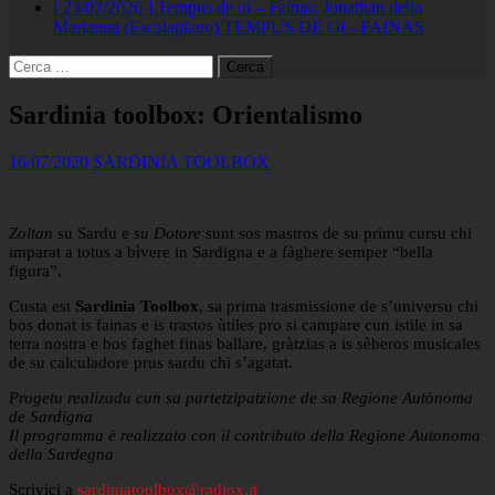
[ 23/07/2026 ]
Tempus de oi – Fainas: Jonathan della
Marianna (Escalaplano)
TEMPUS DE OI - FAINAS
Ricerca
per:
Sardinia toolbox: Orientalismo
16/07/2020
SARDINIA TOOLBOX
Zoltan
su Sardu e
su Dotore
sunt sos mastros de su primu cursu chi
imparat a totus a bìvere in Sardigna e a fàghere semper “bella
figura”.
Custa est
Sardinia Toolbox
, sa prima trasmissione de s’universu chi
bos donat is fainas e is trastos ùtiles pro si campare cun istile in sa
terra nostra e bos faghet finas ballare, gràtzias a is sèberos musicales
de su calculadore prus sardu chi s’agatat.
Progetu realizadu cun sa partetzipatzione de sa Regione Autònoma
de Sardigna
Il programma è realizzato con il contributo della Regione Autonoma
della Sardegna
Scrivici a
sardiniatoolbox@radiox.it