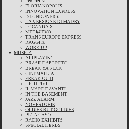
FemmeFM
FLORIANOPOLIS
INNOVATION EXPRESS
ISLONDONERS!
LA VERSIONE DI MADRY
LOCANDA X
MEDI@EVO
TRANS EUROPE EXPRESS
RAGGI X
WORK UP
MUSICA
AIRPLAYIN’
BRASILE SEGRETO
BREAK YA NECK
CINEMATICA
FREAK OUT!
HIGH FIVE
IL MARE DAVANTI
IN THE BASEMENT
JAZZ ALARM!
NOVESTORIE
OLDIES BUT GOLDIES
PUTA CASO
RADIO EXHIBITS
SPECIAL HERBS