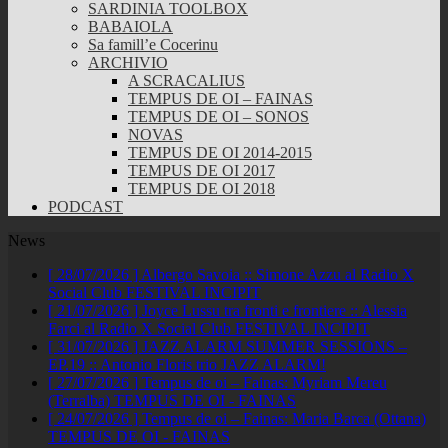
SARDINIA TOOLBOX
BABAIOLA
Sa famill’e Cocerinu
ARCHIVIO
A SCRACALIUS
TEMPUS DE OI – FAINAS
TEMPUS DE OI – SONOS
NOVAS
TEMPUS DE OI 2014-2015
TEMPUS DE OI 2017
TEMPUS DE OI 2018
PODCAST
News
[ 28/07/2026 ]
Albergo Savoia :: Simone Azzu al Radio X
Social Club
FESTIVAL INCIPIT
[ 21/07/2026 ]
Joyce Lussu tra fronti e frontiere :: Alessia
Farci al Radio X Social Club
FESTIVAL INCIPIT
[ 31/07/2026 ]
JAZZ ALARM SUMMER SESSIONS –
EP.19 :: Antonio Floris trio
JAZZ ALARM!
[ 27/07/2026 ]
Tempus de oi – Fainas: Myriam Mereu
(Terralba)
TEMPUS DE OI - FAINAS
[ 24/07/2026 ]
Tempus de oi – Fainas: Maria Barca (Ottana)
TEMPUS DE OI - FAINAS