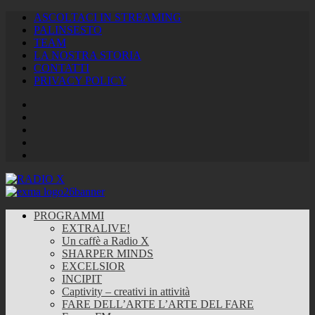
ASCOLTACI IN STREAMING
PALINSESTO
TEAM
LA NOSTRA STORIA
CONTATTI
PRIVACY POLICY
Facebook
Twitter
Instagram
Youtube
RSS
Feed
PROGRAMMI
EXTRALIVE!
Un caffè a Radio X
SHARPER MINDS
EXCELSIOR
INCIPIT
Captivity – creativi in attività
FARE DELL’ARTE L’ARTE DEL FARE