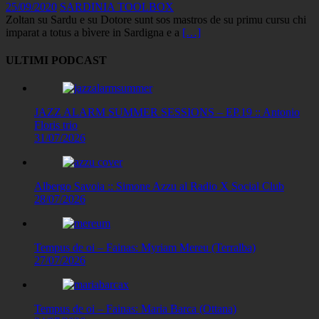
25/09/2020
SARDINIA TOOLBOX
Zoltan su Sardu e su Dotore sunt sos mastros de su primu cursu chi
imparat a totus a bìvere in Sardigna e a
[…]
ULTIMI PODCAST
JAZZ ALARM SUMMER SESSIONS – EP.19 :: Antonio
Floris trio
31/07/2026
Albergo Savoia :: Simone Azzu al Radio X Social Club
28/07/2026
Tempus de oi – Fainas: Myriam Mereu (Terralba)
27/07/2026
Tempus de oi – Fainas: Maria Barca (Ottana)