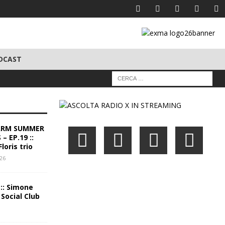
DCAST
ARM SUMMER
– EP.19 ::
loris trio
026
 :: Simone
 Social Club