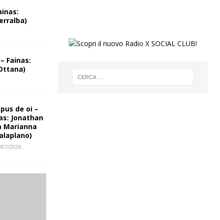
ainas:
erralba)
– Fainas:
Ottana)
us de oi –
as: Jonathan
a Marianna
alaplano)
/07/2026