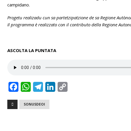
campidano.
Progetu realizadu cun sa partetzipatzione de sa Regione Autòn
Il programma è realizzato con il contributo della Regione Auto
ASCOLTA LA PUNTATA
F
W
T
L
C
a
h
e
i
o
SONUSDEOI
c
a
l
n
p
e
t
e
k
y
b
s
g
e
L