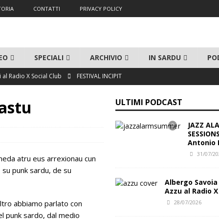
TORIA
CONTATTI
PRIVACY POLICY
EO
SPECIALI
ARCHIVIO
IN SARDU
PO
ci al Radio X Social Club
FESTIVAL INCIPIT
o Floris trio
JAZZ ALARM!
rastu
ULTIMI PODCAST
ba)
TEMPUS DE OI - FAINAS
JAZZ AL
TEMPUS DE OI - FAINAS
SESSIONS 
Antonio F
na (Escalaplano)
TEMPUS DE OI - FAINAS
31/07/2
 meda atru eus arrexionau cun
al Club
FESTIVAL INCIPIT
 su punk sardu, de su
Albergo Savoia
Azzu al Radio X
altro abbiamo parlato con
28/07/2026
el punk sardo, dal medio