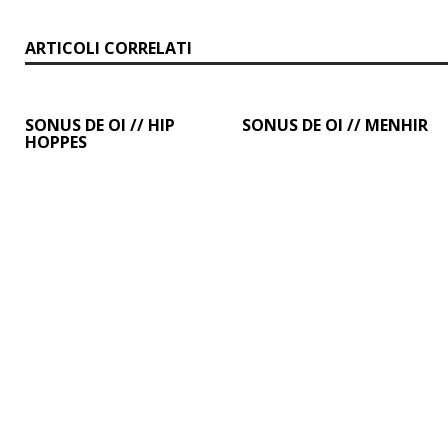
o
A
r
d
i
ARTICOLI CORRELATI
o
p
a
I
n
k
p
m
n
k
SONUS DE OI // HIP
SONUS DE OI // MENHIR
HOPPES