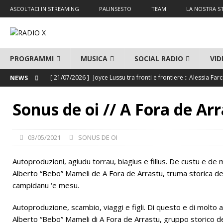
ASCOLTACI IN STREAMING
PALINSESTO
TEAM
LA NOSTRA S
PROGRAMMI
MUSICA
SOCIAL RADIO
VID
[ 21/07/2026 ]
Joyce Lussu tra fronti e frontiere :: Alessia Far
NEWS
[ 31/07/2026 ]
JAZZ ALARM SUMMER SESSIONS – EP.19 :: Antoni
Sonus de oi // A Fora de Ar
[ 27/07/2026 ]
Tempus de oi – Fainas: Myriam Mereu (Terral
[ 24/07/2026 ]
Tempus de oi – Fainas: Maria Barca (Ottana)
03/05/2021
SONUS DE OI
[ 23/07/2026 ]
Tempus de oi – Fainas: Jonathan della Marian
Autoproduzioni, agiudu torrau, biagius e fillus. De custu e de
[ 28/07/2026 ]
Albergo Savoia :: Simone Azzu al Radio X Soci
Alberto “Bebo” Mameli de A Fora de Arrastu, truma storica de
campidanu ‘e mesu.
Autoproduzione, scambio, viaggi e figli. Di questo e di molto 
Alberto “Bebo” Mameli di A Fora de Arrastu, gruppo storico d