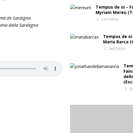
Tempus de oi – F
Myriam Mereu (T
oma de Sardigna
27/07/2026
noma della Sardegna
Tempus de oi 
Maria Barca (
24/07/2026
Temp
Fain
dell
(Esc
23