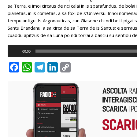
sa Terra, e imoi circaus de nci calai in is sparafundus, de bolai 
pianetas, in is cometas, a sa foxi de s’Universu. Innoi nomen
tempu antigu: Is Argonauticas, cun Giasone chi ndi bolit pigai
Santu Brandanu, a sa xirca de sa Terra de is Santus; e serraus 
cuaddu apitzus de sa Luna po ndi torrai a basciu su sentidu d
Audio
00:00
Player
F
W
T
L
C
a
h
e
i
o
c
a
l
n
p
e
t
e
k
y
b
s
g
e
L
o
A
r
d
i
o
p
a
I
n