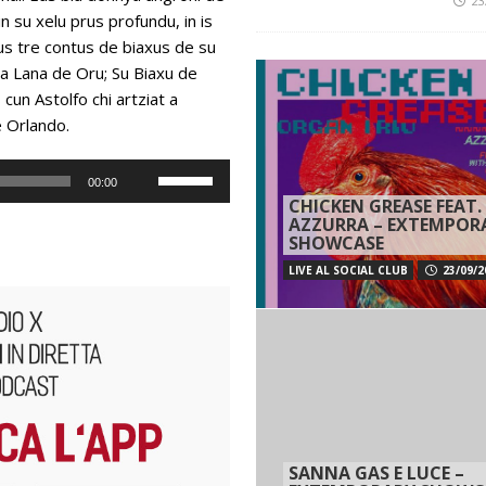
23
in su xelu prus profundu, in is
aus tre contus de biaxus de su
 sa Lana de Oru; Su Biaxu de
cun Astolfo chi artziat a
e Orlando.
Usa
00:00
i
CHICKEN GREASE FEAT.
AZZURRA – EXTEMPOR
tasti
SHOWCASE
freccia
LIVE AL SOCIAL CLUB
23/09/2
su/giù
per
aumentare
o
diminuire
il
volume.
SANNA GAS E LUCE –