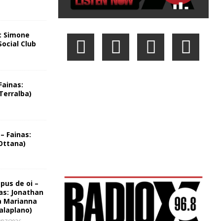
:: Simone
Social Club
Fainas:
Terralba)
– Fainas:
Ottana)
us de oi –
as: Jonathan
a Marianna
alaplano)