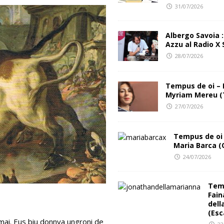
31/07/2026
al Club
FESTIVAL INCIPIT
Albergo Savoia 
Azzu al Radio X 
28/07/2026
Tempus de oi – 
Myriam Mereu (
27/07/2026
Tempus de oi 
Maria Barca (
24/07/2026
Temp
Fain
dell
(Esc
mai. Eus biu donnya ungroni de