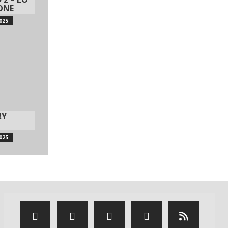
IONE
025
RY
025