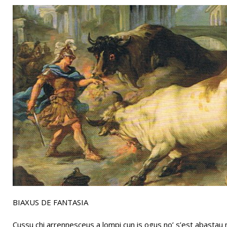
[ 28/07/2026 ]
Albergo Savoia :: Simone Azzu al Radio X Soci
BIAXUS DE FANTASIA
Cussu chi arrennesceus a lompi cun is ogus no’ s’est abastau 