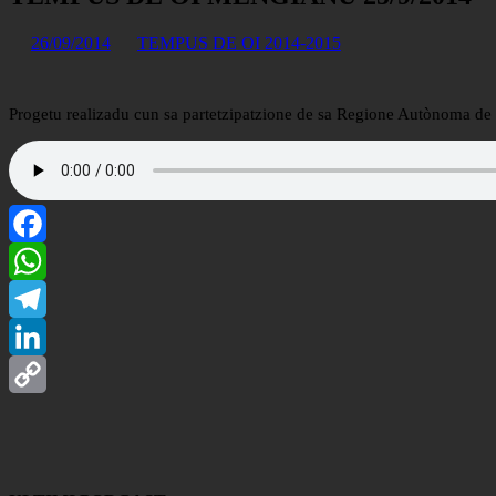
26/09/2014
TEMPUS DE OI 2014-2015
Progetu realizadu cun sa partetzipatzione de sa Regione Autònoma de S
Facebook
WhatsApp
Telegram
LinkedIn
Copy
Link