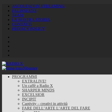
ASCOLTACI IN STREAMING
PALINSESTO
TEAM
LA NOSTRA STORIA
CONTATTI
PRIVACY POLICY
Facebook
Twitter
Instagram
Youtube
RSS
Feed
PROGRAMMI
EXTRALIVE!
Un caffè a Radio X
SHARPER MINDS
EXCELSIOR
INCIPIT
Captivity – creativi in attività
FARE DELL’ARTE L’ARTE DEL FARE