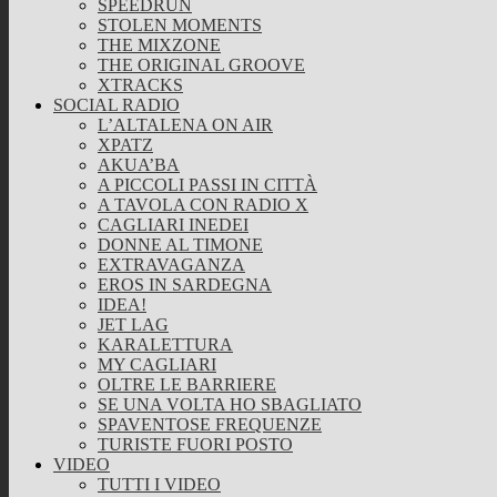
SPEEDRUN
STOLEN MOMENTS
THE MIXZONE
THE ORIGINAL GROOVE
XTRACKS
SOCIAL RADIO
L’ALTALENA ON AIR
XPATZ
AKUA’BA
A PICCOLI PASSI IN CITTÀ
A TAVOLA CON RADIO X
CAGLIARI INEDEI
DONNE AL TIMONE
EXTRAVAGANZA
EROS IN SARDEGNA
IDEA!
JET LAG
KARALETTURA
MY CAGLIARI
OLTRE LE BARRIERE
SE UNA VOLTA HO SBAGLIATO
SPAVENTOSE FREQUENZE
TURISTE FUORI POSTO
VIDEO
TUTTI I VIDEO