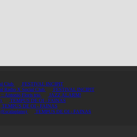
ial Club
FESTIVAL INCIPIT
ci al Radio X Social Club
FESTIVAL INCIPIT
ntonio Floris trio
JAZZ ALARM!
a)
TEMPUS DE OI - FAINAS
TEMPUS DE OI - FAINAS
 (Escalaplano)
TEMPUS DE OI - FAINAS