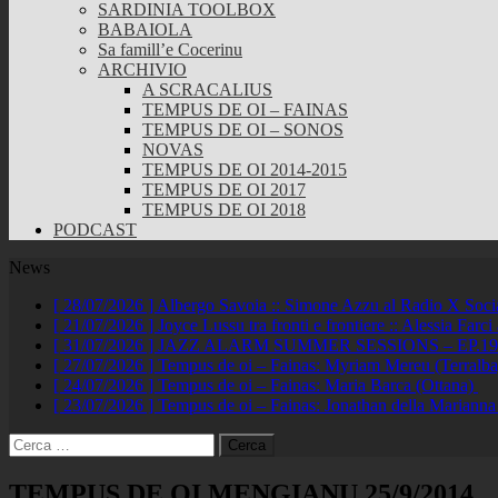
SARDINIA TOOLBOX
BABAIOLA
Sa famill’e Cocerinu
ARCHIVIO
A SCRACALIUS
TEMPUS DE OI – FAINAS
TEMPUS DE OI – SONOS
NOVAS
TEMPUS DE OI 2014-2015
TEMPUS DE OI 2017
TEMPUS DE OI 2018
PODCAST
News
[ 28/07/2026 ]
Albergo Savoia :: Simone Azzu al Radio X Soc
[ 21/07/2026 ]
Joyce Lussu tra fronti e frontiere :: Alessia Far
[ 31/07/2026 ]
JAZZ ALARM SUMMER SESSIONS – EP.19 :: A
[ 27/07/2026 ]
Tempus de oi – Fainas: Myriam Mereu (Terralb
[ 24/07/2026 ]
Tempus de oi – Fainas: Maria Barca (Ottana)
[ 23/07/2026 ]
Tempus de oi – Fainas: Jonathan della Marianna
Ricerca
per:
TEMPUS DE OI MENGIANU 25/9/2014