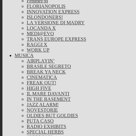
FemmeFM
FLORIANOPOLIS
INNOVATION EXPRESS
ISLONDONERS!
LA VERSIONE DI MADRY
LOCANDA X
MEDI@EVO
TRANS EUROPE EXPRESS
RAGGI X
WORK UP
MUSICA
AIRPLAYIN’
BRASILE SEGRETO
BREAK YA NECK
CINEMATICA
FREAK OUT!
HIGH FIVE
IL MARE DAVANTI
IN THE BASEMENT
JAZZ ALARM!
NOVESTORIE
OLDIES BUT GOLDIES
PUTA CASO
RADIO EXHIBITS
SPECIAL HERBS