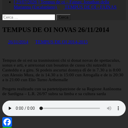
[ 23/07/2026 ]
Tempus de oi – Fainas: Jonathan della
Marianna (Escalaplano)
TEMPUS DE OI - FAINAS
Ricerca
per:
TEMPUS DE OI NOVAS 26/11/2014
26/11/2014
TEMPUS DE OI 2014-2015
Tempus de oi est sa trasmissioni chi si donat novas de spettaculus,
sonus e arti, e arrexonat cun bosatrus de cussu chi sutzedit in
Casteddu e a giru. Si podeis ascurtai donnya dì de is 7.30 a is 8:00
cun Alessio Mura, de is 14.30 a is 15:00 cun Arrogalla e de is 20:30
a is 21:00 cun Elio Turno Arthemalle
Progetu realizadu cun sa partetzipatzione de sa Regione Autònoma
de Sardigna – L.R. 26/97 subra sa limba e sa cultura sarda