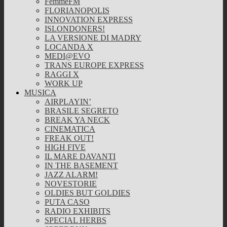
FemmeFM
FLORIANOPOLIS
INNOVATION EXPRESS
ISLONDONERS!
LA VERSIONE DI MADRY
LOCANDA X
MEDI@EVO
TRANS EUROPE EXPRESS
RAGGI X
WORK UP
MUSICA
AIRPLAYIN’
BRASILE SEGRETO
BREAK YA NECK
CINEMATICA
FREAK OUT!
HIGH FIVE
IL MARE DAVANTI
IN THE BASEMENT
JAZZ ALARM!
NOVESTORIE
OLDIES BUT GOLDIES
PUTA CASO
RADIO EXHIBITS
SPECIAL HERBS