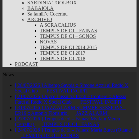
SARDINIA TOOLBOX
BABAIOLA
Sa famill’e Cocerinu
ARCHIVIO
A SCRACALIUS
TEMPUS DE OI – FAINAS
TEMPUS DE OI – SONOS
NOVAS
TEMPUS DE OI 2014-2015
TEMPUS DE OI 2017
TEMPUS DE OI 2018
PODCAST
News
[ 28/07/2026 ]
Albergo Savoia :: Simone Azzu al Radio X
Social Club
FESTIVAL INCIPIT
[ 21/07/2026 ]
Joyce Lussu tra fronti e frontiere :: Alessia
Farci al Radio X Social Club
FESTIVAL INCIPIT
[ 31/07/2026 ]
JAZZ ALARM SUMMER SESSIONS –
EP.19 :: Antonio Floris trio
JAZZ ALARM!
[ 27/07/2026 ]
Tempus de oi – Fainas: Myriam Mereu
(Terralba)
TEMPUS DE OI - FAINAS
[ 24/07/2026 ]
Tempus de oi – Fainas: Maria Barca (Ottana)
TEMPUS DE OI - FAINAS