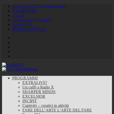
ASCOLTACI IN STREAMING
PALINSESTO
TEAM
LA NOSTRA STORIA
CONTATTI
PRIVACY POLICY
Facebook
Twitter
Instagram
Youtube
RSS
Feed
PROGRAMMI
EXTRALIVE!
Un caffè a Radio X
SHARPER MINDS
EXCELSIOR
INCIPIT
Captivity – creativi in attività
FARE DELL’ARTE L’ARTE DEL FARE