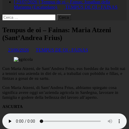
[ 23/07/2026 ]
Tempus de oi – Fainas: Jonathan della
Marianna (Escalaplano)
TEMPUS DE OI - FAINAS
Ricerca
per:
Tempus de oi – Fainas: Maria Atzeni
(Sant’Andrea Frius)
23/06/2026
TEMPUS DE OI - FAINAS
Cun Maria Atzeni, de Sant’Andrea Frius, eus fueddau de ita bolit nai
a tenniri una asienda in diri de oi, a traballai cun pobiddu e fillas, e
fintzas a gosai de su sartu.
Con Maria Atzeni, di Sant’Andrea Frius, abbiamo spiegato cosa
significa avere oggi un’azienda agricola in Sardegna, lavorare in
famiglia e godere della bellezza del lavoro all’aperto.
ASCURTA