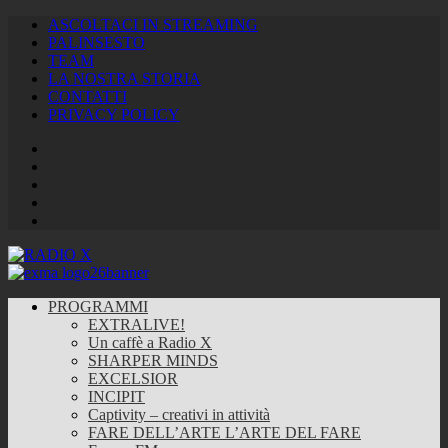
ASCOLTACI IN STREAMING
PALINSESTO
TEAM
LA NOSTRA STORIA
CONTATTI
PRIVACY POLICY
Facebook
Twitter
Instagram
Youtube
RSS
Feed
PROGRAMMI
EXTRALIVE!
Un caffè a Radio X
SHARPER MINDS
EXCELSIOR
INCIPIT
Captivity – creativi in attività
FARE DELL’ARTE L’ARTE DEL FARE