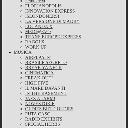
FemmeFM
FLORIANOPOLIS
INNOVATION EXPRESS
ISLONDONERS!
LA VERSIONE DI MADRY
LOCANDA X
MEDI@EVO
TRANS EUROPE EXPRESS
RAGGI X
WORK UP
MUSICA
AIRPLAYIN’
BRASILE SEGRETO
BREAK YA NECK
CINEMATICA
FREAK OUT!
HIGH FIVE
IL MARE DAVANTI
IN THE BASEMENT
JAZZ ALARM!
NOVESTORIE
OLDIES BUT GOLDIES
PUTA CASO
RADIO EXHIBITS
SPECIAL HERBS