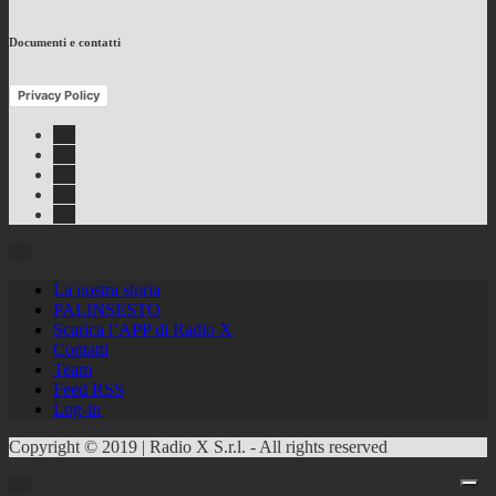
Documenti e contatti
Privacy Policy
Facebook
Twitter
Instagram
Youtube
RSS
Feed
La nostra storia
PALINSESTO
Scarica l’APP di Radio X
Contatti
Team
Feed RSS
Log-in
Copyright © 2019 | Radio X S.r.l. - All rights reserved