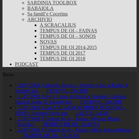
SARDINIA TOOLBOX
BABAIOLA
Sa famill’e Cocerinu
ARCHIVIO
A SCRACALIUS
TEMPUS DE OI – FAINAS
TEMPUS DE OI – SONOS
NOVAS
TEMPUS DE OI 2014-2015
TEMPUS DE OI 2017
TEMPUS DE OI 2018
PODCAST
News
[ 28/07/2026 ]
Albergo Savoia :: Simone Azzu al Radio X
Social Club
FESTIVAL INCIPIT
[ 21/07/2026 ]
Joyce Lussu tra fronti e frontiere :: Alessia
Farci al Radio X Social Club
FESTIVAL INCIPIT
[ 31/07/2026 ]
JAZZ ALARM SUMMER SESSIONS –
EP.19 :: Antonio Floris trio
JAZZ ALARM!
[ 27/07/2026 ]
Tempus de oi – Fainas: Myriam Mereu
(Terralba)
TEMPUS DE OI - FAINAS
[ 24/07/2026 ]
Tempus de oi – Fainas: Maria Barca (Ottana)
TEMPUS DE OI - FAINAS