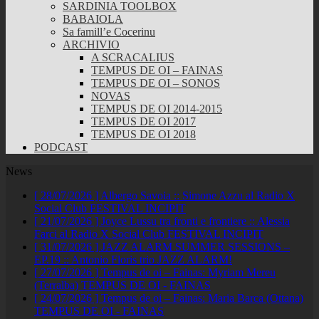
SARDINIA TOOLBOX
BABAIOLA
Sa famill’e Cocerinu
ARCHIVIO
A SCRACALIUS
TEMPUS DE OI – FAINAS
TEMPUS DE OI – SONOS
NOVAS
TEMPUS DE OI 2014-2015
TEMPUS DE OI 2017
TEMPUS DE OI 2018
PODCAST
News
[ 28/07/2026 ]
Albergo Savoia :: Simone Azzu al Radio X
Social Club
FESTIVAL INCIPIT
[ 21/07/2026 ]
Joyce Lussu tra fronti e frontiere :: Alessia
Farci al Radio X Social Club
FESTIVAL INCIPIT
[ 31/07/2026 ]
JAZZ ALARM SUMMER SESSIONS –
EP.19 :: Antonio Floris trio
JAZZ ALARM!
[ 27/07/2026 ]
Tempus de oi – Fainas: Myriam Mereu
(Terralba)
TEMPUS DE OI - FAINAS
[ 24/07/2026 ]
Tempus de oi – Fainas: Maria Barca (Ottana)
TEMPUS DE OI - FAINAS