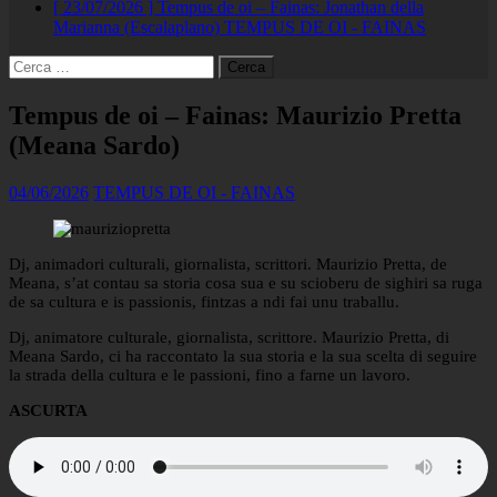
[ 23/07/2026 ]
Tempus de oi – Fainas: Jonathan della
Marianna (Escalaplano)
TEMPUS DE OI - FAINAS
Ricerca
per:
Tempus de oi – Fainas: Maurizio Pretta
(Meana Sardo)
04/06/2026
TEMPUS DE OI - FAINAS
Dj, animadori culturali, giornalista, scrittori. Maurizio Pretta, de
Meana, s’at contau sa storia cosa sua e su scioberu de sighiri sa ruga
de sa cultura e is passionis, fintzas a ndi fai unu traballu.
Dj, animatore culturale, giornalista, scrittore. Maurizio Pretta, di
Meana Sardo, ci ha raccontato la sua storia e la sua scelta di seguire
la strada della cultura e le passioni, fino a farne un lavoro.
ASCURTA