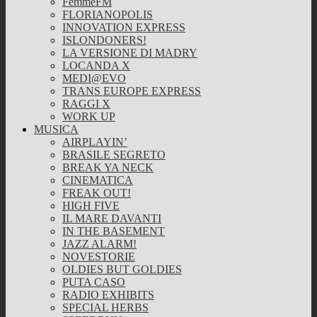
FemmeFM
FLORIANOPOLIS
INNOVATION EXPRESS
ISLONDONERS!
LA VERSIONE DI MADRY
LOCANDA X
MEDI@EVO
TRANS EUROPE EXPRESS
RAGGI X
WORK UP
MUSICA
AIRPLAYIN’
BRASILE SEGRETO
BREAK YA NECK
CINEMATICA
FREAK OUT!
HIGH FIVE
IL MARE DAVANTI
IN THE BASEMENT
JAZZ ALARM!
NOVESTORIE
OLDIES BUT GOLDIES
PUTA CASO
RADIO EXHIBITS
SPECIAL HERBS