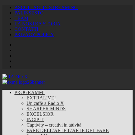
ASCOLTACI IN STREAMING
PALINSESTO
TEAM
LA NOSTRA STORIA
CONTATTI
PRIVACY POLICY
Facebook
Twitter
Instagram
Youtube
RSS
Feed
PROGRAMMI
EXTRALIVE!
Un caffè a Radio X
SHARPER MINDS
EXCELSIOR
INCIPIT
Captivity – creativi in attività
FARE DELL’ARTE L’ARTE DEL FARE