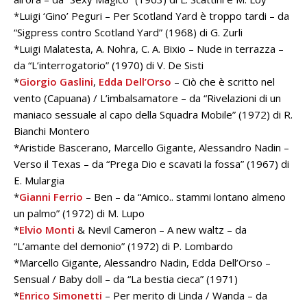
*Luigi ‘Gino’ Peguri – Per Scotland Yard è troppo tardi – da
“Sigpress contro Scotland Yard” (1968) di G. Zurli
*Luigi Malatesta, A. Nohra, C. A. Bixio – Nude in terrazza –
da “L’interrogatorio” (1970) di V. De Sisti
*
Giorgio Gaslini
,
Edda Dell’Orso
– Ciò che è scritto nel
vento (Capuana) / L’imbalsamatore – da “Rivelazioni di un
maniaco sessuale al capo della Squadra Mobile” (1972) di R.
Bianchi Montero
*Aristide Bascerano, Marcello Gigante, Alessandro Nadin –
Verso il Texas – da “Prega Dio e scavati la fossa” (1967) di
E. Mulargia
*
Gianni Ferrio
– Ben – da “Amico.. stammi lontano almeno
un palmo” (1972) di M. Lupo
*
Elvio Monti
& Nevil Cameron – A new waltz – da
“L’amante del demonio” (1972) di P. Lombardo
*Marcello Gigante, Alessandro Nadin, Edda Dell’Orso –
Sensual / Baby doll – da “La bestia cieca” (1971)
*
Enrico Simonetti
– Per merito di Linda / Wanda – da