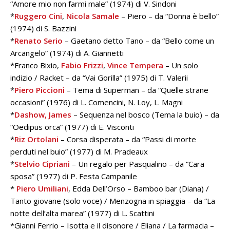
“Amore mio non farmi male” (1974) di V. Sindoni
*
Ruggero Cini
,
Nicola Samale
– Piero – da “Donna è bello”
(1974) di S. Bazzini
*
Renato Serio
– Gaetano detto Tano – da “Bello come un
Arcangelo” (1974) di A. Giannetti
*Franco Bixio,
Fabio Frizzi
,
Vince Tempera
– Un solo
indizio / Racket – da “Vai Gorilla” (1975) di T. Valerii
*
Piero Piccioni
– Tema di Superman – da “Quelle strane
occasioni” (1976) di L. Comencini, N. Loy, L. Magni
*
Dashow, James
– Sequenza nel bosco (Tema la buio) – da
“Oedipus orca” (1977) di E. Visconti
*
Riz Ortolani
– Corsa disperata – da “Passi di morte
perduti nel buio” (1977) di M. Pradeaux
*
Stelvio Cipriani
– Un regalo per Pasqualino – da “Cara
sposa” (1977) di P. Festa Campanile
*
Piero Umiliani
, Edda Dell’Orso – Bamboo bar (Diana) /
Tanto giovane (solo voce) / Menzogna in spiaggia – da “La
notte dell’alta marea” (1977) di L. Scattini
*Gianni Ferrio – Isotta e il disonore / Eliana / La farmacia –