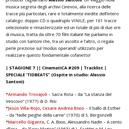
musica segreta degli archivi Cinevox, alla ricerca delle
tracce più particolari, rare e totalmente inedite dell’intero
catalogo: doppio CD o quadruplo VINILE, per 161 tracce
selezionate e rimasterizzate ed un totale di più di due ore
di musica, tratta da oltre 70 film italiani! Ne parliamo in
studio con Santoni che, tra un ascolto e l’altro, ci regala
perle preziose sul ‘modus operandi’ utilizzato per
realizzare questo fondamentale cofanetto!
| STAGIONE 7 || CinematiCA #209 | Tracklist |
SPECIALE ‘TIDBEATS” (Ospite in studio: Alessio
Santoni)
*
Armando Trovajoli
– Sacra Rota – da “La stanza del
Vescovo” (1977) di D. Risi
*
Jesús Villa-Rojo
,
Cesare Andrea Bixio
– Il ballo di Esther
– da “Nelle pieghe della carne” (1970) di S. Bergonzelli
*
Marcello Gigante
, C. A. Bixio, Alessandro Nadin – A cento
all’ora – da “Sexy Magico” (1963) di L. Scattini e M. Loy