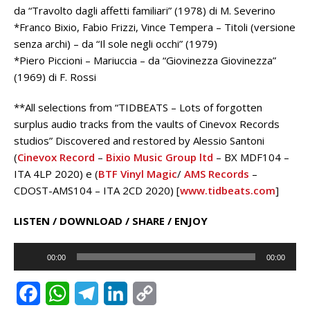
da “Travolto dagli affetti familiari” (1978) di M. Severino
*Franco Bixio, Fabio Frizzi, Vince Tempera – Titoli (versione
senza archi) – da “Il sole negli occhi” (1979)
*Piero Piccioni – Mariuccia – da “Giovinezza Giovinezza”
(1969) di F. Rossi
**All selections from “TIDBEATS – Lots of forgotten
surplus audio tracks from the vaults of Cinevox Records
studios” Discovered and restored by Alessio Santoni
(
Cinevox Record
–
Bixio Music Group ltd
– BX MDF104 –
ITA 4LP 2020) e (
BTF Vinyl Magic
/
AMS Records
–
CDOST-AMS104 – ITA 2CD 2020) [
www.tidbeats.com
]
LISTEN / DOWNLOAD / SHARE / ENJOY
Audio
00:00
00:00
Player
F
W
T
L
C