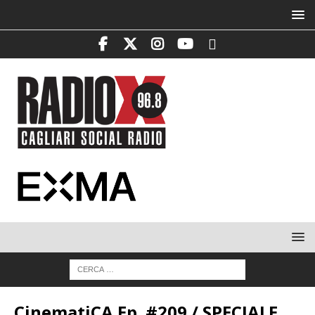
CinematiCA Ep. #209 / SPECIALE