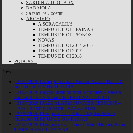
SARDINIA TOOLBOX
BABAIOLA
Sa famill’e Cocerinu
ARCHIVIO
A SCRACALIUS
TEMPUS DE OI – FAINAS
TEMPUS DE OI – SONOS
NOVAS
TEMPUS DE OI 2014-2015
TEMPUS DE OI 2017
TEMPUS DE OI 2018
PODCAST
News
[ 28/07/2026 ]
Albergo Savoia :: Simone Azzu al Radio X
Social Club
FESTIVAL INCIPIT
[ 21/07/2026 ]
Joyce Lussu tra fronti e frontiere :: Alessia
Farci al Radio X Social Club
FESTIVAL INCIPIT
[ 31/07/2026 ]
JAZZ ALARM SUMMER SESSIONS –
EP.19 :: Antonio Floris trio
JAZZ ALARM!
[ 27/07/2026 ]
Tempus de oi – Fainas: Myriam Mereu
(Terralba)
TEMPUS DE OI - FAINAS
[ 24/07/2026 ]
Tempus de oi – Fainas: Maria Barca (Ottana)
TEMPUS DE OI - FAINAS