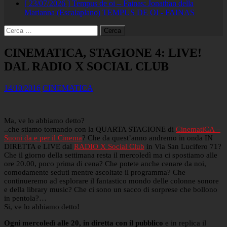
[ 23/07/2026 ]
Tempus de oi – Fainas: Jonathan della
Marianna (Escalaplano)
TEMPUS DE OI - FAINAS
Ricerca
per:
CINEMATICA, STAGIONE 4: LIVE!
DAL RADIO X SOCIAL CLUB
14/10/2016
CINEMATICA
Ma, ve lo abbiamo detto?
..che stiamo tornando con la QUARTA STAGIONE di
CinematiCA –
Suoni da e per il Cinema
? Che da quest’anno andremo in onda IN
DIRETTA e LIVE dal
RADIO X Social Club
in Via San Lucifero 71?
Che il giorno della settimana resta il mercoledì ma ci spostiamo alle
ore 20.00, poco prima di cena? Che potete anche cenare da noi,
comodamente seduti mentre ascoltate il programma? Che
continueremo ad esplorare il fantastico mondo delle colonne sonore
e della library music? Che ci sono un sacco di sorprese che bollono
in pentola?…
Si, ve lo abbiamo detto!
Ogni mercoledì alle 20, in diretta con il pubblico
e in replica il