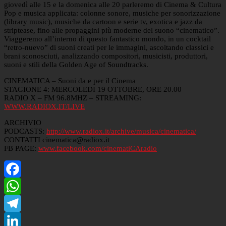
giovedì alle 15 e la domenica alle 20 parleremo di Cinema & Cultura
Pop e musica applicata: colonne sonore, musiche per sonorizzazione
(library music), musiche da cartoon e serie tv, exotica e jazz da
striptease, fino alle propaggini più moderne del suono “cinematico”.
Viaggeremo all’interno di questo fantastico mondo, in un cocktail
“retro-nuevo” di suoni creati per le immagini, ascoltando classici e
brani sconosciuti, analizzando compositori, musicisti, produttori,
suoni e stili della Golden Age of Soundtracks.
CINEMATICA – Suoni da e per il Cinema
STAGIONE 4: MERCOLEDI 19 OTTOBRE, ORE 20.00
RADIO X – FM 96.8MHZ – STREAMING:
WWW.RADIOX.IT/LIVE
ARCHIVIO
PODCASTS:
http://www.radiox.it/archive/musica/cinematica/
CONTATTI cinematica@radiox.it
FB PAGE:
www.facebook.com/cinematiCAradio
Facebook
WhatsApp
Telegram