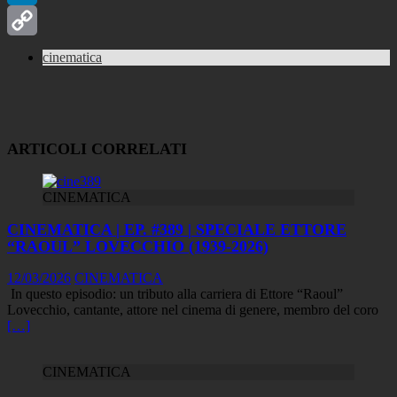
LinkedIn
Copy
cinematica
Link
ARTICOLI CORRELATI
CINEMATICA
CINEMATICA | EP. #389 | SPECIALE ETTORE
“RAOUL” LOVECCHIO (1939-2026)
12/03/2026
CINEMATICA
In questo episodio: un tributo alla carriera di Ettore “Raoul”
Lovecchio, cantante, attore nel cinema di genere, membro del coro
[…]
CINEMATICA