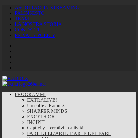
ASCOLTACI IN STREAMING
PALINSESTO
TEAM
LA NOSTRA STORIA
CONTATTI
PRIVACY POLICY
Facebook
Twitter
Instagram
Youtube
RSS
Feed
PROGRAMMI
EXTRALIVE!
Un caffè a Radio X
SHARPER MINDS
EXCELSIOR
INCIPIT
Captivity – creativi in attività
FARE DELL’ARTE L’ARTE DEL FARE