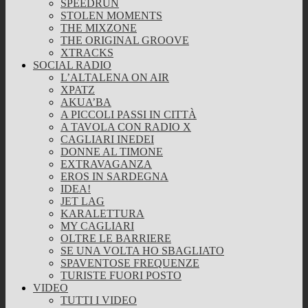
SPEEDRUN
STOLEN MOMENTS
THE MIXZONE
THE ORIGINAL GROOVE
XTRACKS
SOCIAL RADIO
L’ALTALENA ON AIR
XPATZ
AKUA’BA
A PICCOLI PASSI IN CITTÀ
A TAVOLA CON RADIO X
CAGLIARI INEDEI
DONNE AL TIMONE
EXTRAVAGANZA
EROS IN SARDEGNA
IDEA!
JET LAG
KARALETTURA
MY CAGLIARI
OLTRE LE BARRIERE
SE UNA VOLTA HO SBAGLIATO
SPAVENTOSE FREQUENZE
TURISTE FUORI POSTO
VIDEO
TUTTI I VIDEO