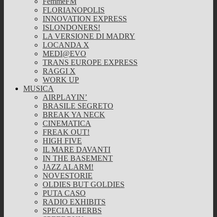
FemmeFM
FLORIANOPOLIS
INNOVATION EXPRESS
ISLONDONERS!
LA VERSIONE DI MADRY
LOCANDA X
MEDI@EVO
TRANS EUROPE EXPRESS
RAGGI X
WORK UP
MUSICA
AIRPLAYIN’
BRASILE SEGRETO
BREAK YA NECK
CINEMATICA
FREAK OUT!
HIGH FIVE
IL MARE DAVANTI
IN THE BASEMENT
JAZZ ALARM!
NOVESTORIE
OLDIES BUT GOLDIES
PUTA CASO
RADIO EXHIBITS
SPECIAL HERBS