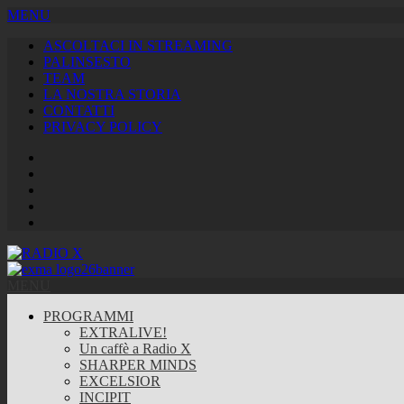
MENU
ASCOLTACI IN STREAMING
PALINSESTO
TEAM
LA NOSTRA STORIA
CONTATTI
PRIVACY POLICY
Facebook
Twitter
Instagram
Youtube
RSS
Feed
MENU
PROGRAMMI
EXTRALIVE!
Un caffè a Radio X
SHARPER MINDS
EXCELSIOR
INCIPIT