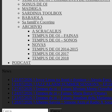
SONUS DE OI
MADRIGA
SARDINIA TOOLBOX
BABAIOLA
Sa famill’e Cocerinu
ARCHIVIO
A SCRACALIUS
TEMPUS DE OI – FAINAS
TEMPUS DE OI – SONOS
NOVAS
TEMPUS DE OI 2014-2015
TEMPUS DE OI 2017
TEMPUS DE OI 2018
PODCAST
News
[ 21/07/2026 ]
Joyce Lussu tra fronti e frontiere :: Alessia Far
[ 31/07/2026 ]
JAZZ ALARM SUMMER SESSIONS – EP.19 :: A
[ 27/07/2026 ]
Tempus de oi – Fainas: Myriam Mereu (Terralb
[ 24/07/2026 ]
Tempus de oi – Fainas: Maria Barca (Ottana)
[ 23/07/2026 ]
Tempus de oi – Fainas: Jonathan della Marianna
[ 28/07/2026 ]
Albergo Savoia :: Simone Azzu al Radio X Soc
Ricerca