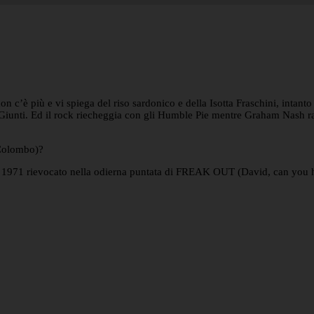
n c’è più e vi spiega del riso sardonico e della Isotta Fraschini, intanto 
Giunti. Ed il rock riecheggia con gli Humble Pie mentre Graham Nash ra
 Colombo)?
l 1971 rievocato nella odierna puntata di FREAK OUT (David, can you