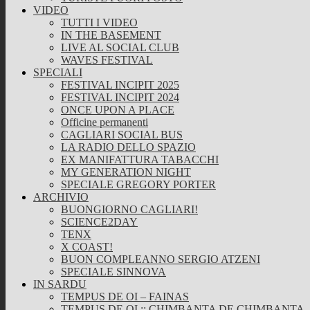
VIDEO
TUTTI I VIDEO
IN THE BASEMENT
LIVE AL SOCIAL CLUB
WAVES FESTIVAL
SPECIALI
FESTIVAL INCIPIT 2025
FESTIVAL INCIPIT 2024
ONCE UPON A PLACE
Officine permanenti
CAGLIARI SOCIAL BUS
LA RADIO DELLO SPAZIO
EX MANIFATTURA TABACCHI
MY GENERATION NIGHT
SPECIALE GREGORY PORTER
ARCHIVIO
BUONGIORNO CAGLIARI!
SCIENCE2DAY
TENX
X COAST!
BUON COMPLEANNO SERGIO ATZENI
SPECIALE SINNOVA
IN SARDU
TEMPUS DE OI – FAINAS
TEMPUS DE OI :: CHIMBANTA DE CHIMBANTA