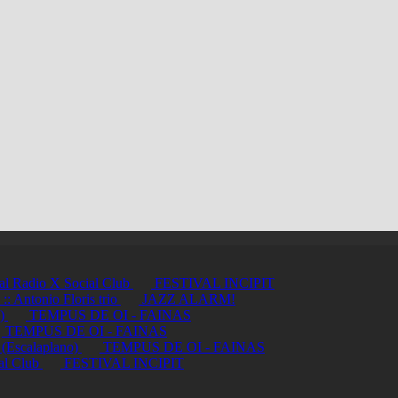
ci al Radio X Social Club
FESTIVAL INCIPIT
ntonio Floris trio
JAZZ ALARM!
a)
TEMPUS DE OI - FAINAS
TEMPUS DE OI - FAINAS
 (Escalaplano)
TEMPUS DE OI - FAINAS
ial Club
FESTIVAL INCIPIT