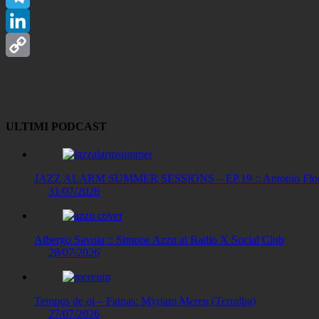
Telegram
LinkedIn
Copy
Link
ULTIMI PODCAST
JAZZ ALARM SUMMER SESSIONS – EP.19 :: Antonio Floris
31/07/2026
Albergo Savoia :: Simone Azzu al Radio X Social Club
28/07/2026
Tempus de oi – Fainas: Myriam Mereu (Terralba)
27/07/2026