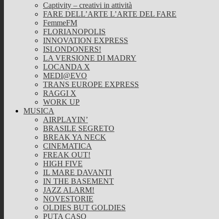
Captivity – creativi in attività
FARE DELL’ARTE L’ARTE DEL FARE
FemmeFM
FLORIANOPOLIS
INNOVATION EXPRESS
ISLONDONERS!
LA VERSIONE DI MADRY
LOCANDA X
MEDI@EVO
TRANS EUROPE EXPRESS
RAGGI X
WORK UP
MUSICA
AIRPLAYIN’
BRASILE SEGRETO
BREAK YA NECK
CINEMATICA
FREAK OUT!
HIGH FIVE
IL MARE DAVANTI
IN THE BASEMENT
JAZZ ALARM!
NOVESTORIE
OLDIES BUT GOLDIES
PUTA CASO