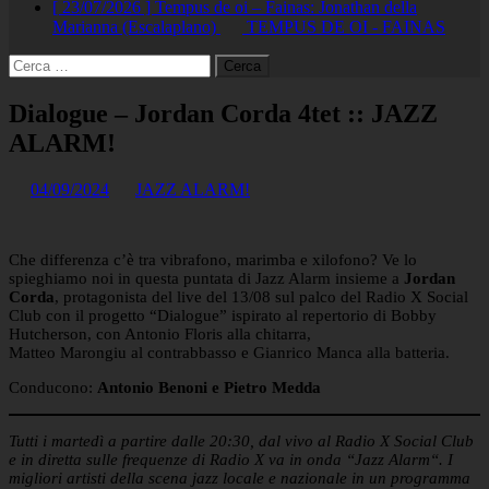
[ 23/07/2026 ]
Tempus de oi – Fainas: Jonathan della
Marianna (Escalaplano)
TEMPUS DE OI - FAINAS
Ricerca
per:
Dialogue – Jordan Corda 4tet :: JAZZ
ALARM!
04/09/2024
JAZZ ALARM!
Che differenza c’è tra vibrafono, marimba e xilofono? Ve lo
spieghiamo noi in questa puntata di Jazz Alarm insieme a
Jordan
Corda
, protagonista del live del 13/08 sul palco del Radio X Social
Club con il progetto “Dialogue” ispirato al repertorio di Bobby
Hutcherson, con Antonio Floris alla chitarra,
Matteo Marongiu al contrabbasso e Gianrico Manca alla batteria.
Conducono:
Antonio Benoni e Pietro Medda
Tutti i martedì a partire dalle 20:30, dal vivo al Radio X Social Club
e in diretta sulle frequenze di Radio X va in onda “Jazz Alarm“. I
migliori artisti della scena jazz locale e nazionale in un programma