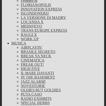
FemmeFM
FLORIANOPOLIS
INNOVATION EXPRESS
ISLONDONERS!
LA VERSIONE DI MADRY
LOCANDA X
MEDI@EVO
TRANS EUROPE EXPRESS
RAGGI X
WORK UP
MUSICA
AIRPLAYIN’
BRASILE SEGRETO
BREAK YA NECK
CINEMATICA
FREAK OUT!
HIGH FIVE
IL MARE DAVANTI
IN THE BASEMENT
JAZZ ALARM!
NOVESTORIE
OLDIES BUT GOLDIES
PUTA CASO
RADIO EXHIBITS
SPECIAL HERBS