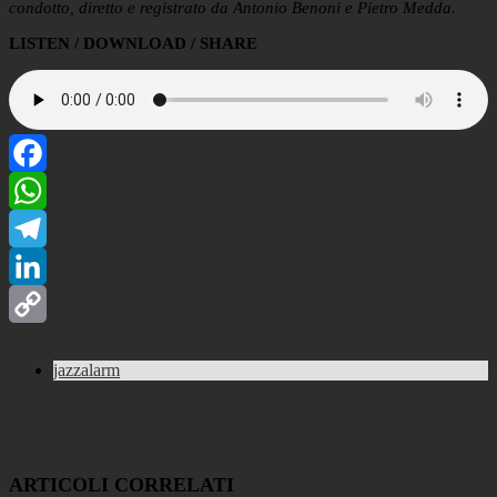
condotto, diretto e registrato da Antonio Benoni e Pietro Medda.
LISTEN / DOWNLOAD / SHARE
Facebook
WhatsApp
Telegram
LinkedIn
Copy
jazzalarm
Link
ARTICOLI CORRELATI