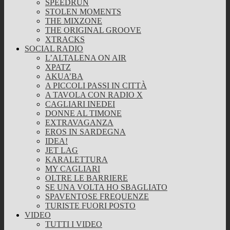
SPEEDRUN
STOLEN MOMENTS
THE MIXZONE
THE ORIGINAL GROOVE
XTRACKS
SOCIAL RADIO
L’ALTALENA ON AIR
XPATZ
AKUA’BA
A PICCOLI PASSI IN CITTÀ
A TAVOLA CON RADIO X
CAGLIARI INEDEI
DONNE AL TIMONE
EXTRAVAGANZA
EROS IN SARDEGNA
IDEA!
JET LAG
KARALETTURA
MY CAGLIARI
OLTRE LE BARRIERE
SE UNA VOLTA HO SBAGLIATO
SPAVENTOSE FREQUENZE
TURISTE FUORI POSTO
VIDEO
TUTTI I VIDEO