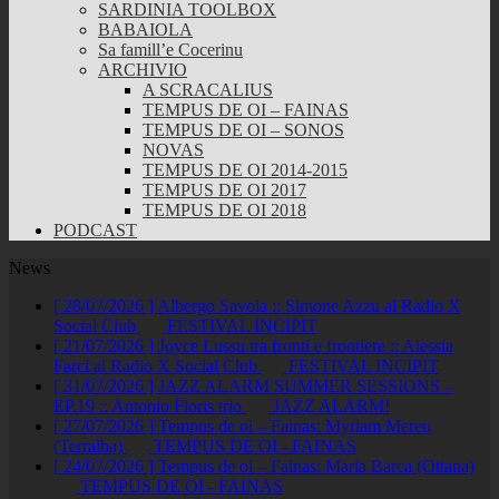
SARDINIA TOOLBOX
BABAIOLA
Sa famill’e Cocerinu
ARCHIVIO
A SCRACALIUS
TEMPUS DE OI – FAINAS
TEMPUS DE OI – SONOS
NOVAS
TEMPUS DE OI 2014-2015
TEMPUS DE OI 2017
TEMPUS DE OI 2018
PODCAST
News
[ 28/07/2026 ]
Albergo Savoia :: Simone Azzu al Radio X
Social Club
FESTIVAL INCIPIT
[ 21/07/2026 ]
Joyce Lussu tra fronti e frontiere :: Alessia
Farci al Radio X Social Club
FESTIVAL INCIPIT
[ 31/07/2026 ]
JAZZ ALARM SUMMER SESSIONS –
EP.19 :: Antonio Floris trio
JAZZ ALARM!
[ 27/07/2026 ]
Tempus de oi – Fainas: Myriam Mereu
(Terralba)
TEMPUS DE OI - FAINAS
[ 24/07/2026 ]
Tempus de oi – Fainas: Maria Barca (Ottana)
TEMPUS DE OI - FAINAS