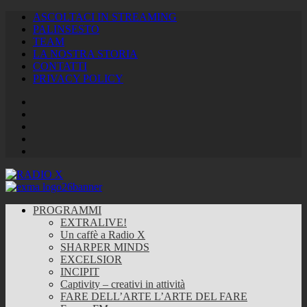
ASCOLTACI IN STREAMING
PALINSESTO
TEAM
LA NOSTRA STORIA
CONTATTI
PRIVACY POLICY
Facebook
Twitter
Instagram
Youtube
RSS
Feed
PROGRAMMI
EXTRALIVE!
Un caffè a Radio X
SHARPER MINDS
EXCELSIOR
INCIPIT
Captivity – creativi in attività
FARE DELL’ARTE L’ARTE DEL FARE