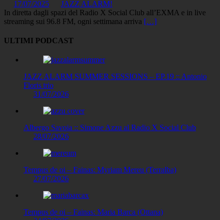
17/07/2025
JAZZ ALARM!
In diretta dagli spazi del Radio X Social Club all’EXMA e in live
streaming sui 96.8 FM, ogni settimana arriva
[…]
ULTIMI PODCAST
JAZZ ALARM SUMMER SESSIONS – EP.19 :: Antonio
Floris trio
31/07/2026
Albergo Savoia :: Simone Azzu al Radio X Social Club
28/07/2026
Tempus de oi – Fainas: Myriam Mereu (Terralba)
27/07/2026
Tempus de oi – Fainas: Maria Barca (Ottana)