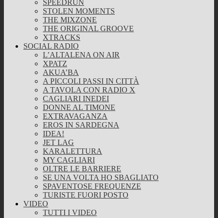
SPEEDRUN
STOLEN MOMENTS
THE MIXZONE
THE ORIGINAL GROOVE
XTRACKS
SOCIAL RADIO
L’ALTALENA ON AIR
XPATZ
AKUA’BA
A PICCOLI PASSI IN CITTÀ
A TAVOLA CON RADIO X
CAGLIARI INEDEI
DONNE AL TIMONE
EXTRAVAGANZA
EROS IN SARDEGNA
IDEA!
JET LAG
KARALETTURA
MY CAGLIARI
OLTRE LE BARRIERE
SE UNA VOLTA HO SBAGLIATO
SPAVENTOSE FREQUENZE
TURISTE FUORI POSTO
VIDEO
TUTTI I VIDEO