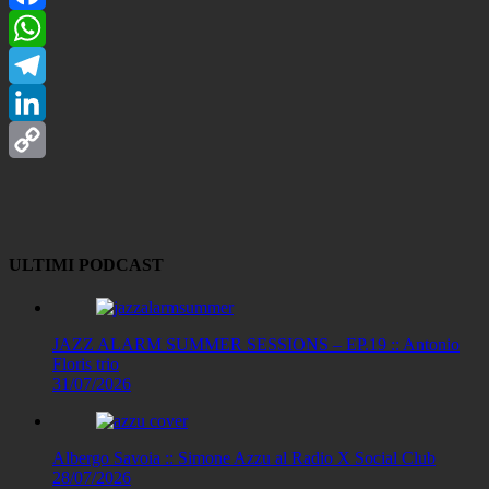
Facebook
WhatsApp
Telegram
LinkedIn
Copy
Link
ULTIMI PODCAST
JAZZ ALARM SUMMER SESSIONS – EP.19 :: Antonio
Floris trio
31/07/2026
Albergo Savoia :: Simone Azzu al Radio X Social Club
28/07/2026