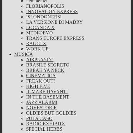
FemmeFM
FLORIANOPOLIS
INNOVATION EXPRESS
ISLONDONERS!
LA VERSIONE DI MADRY
LOCANDA X
MEDI@EVO
TRANS EUROPE EXPRESS
RAGGI X
WORK UP
MUSICA
AIRPLAYIN’
BRASILE SEGRETO
BREAK YA NECK
CINEMATICA
FREAK OUT!
HIGH FIVE
IL MARE DAVANTI
IN THE BASEMENT
JAZZ ALARM!
NOVESTORIE
OLDIES BUT GOLDIES
PUTA CASO
RADIO EXHIBITS
SPECIAL HERBS