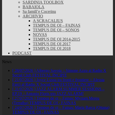
SARDINIA TOOLBOX
BABAIOLA
Sa famill’e Cocerinu
ARCHIVIO
A SCRACALIUS
TEMPUS DE OI – FAINAS
TEMPUS DE OI – SONOS
NOVAS
TEMPUS DE OI 2014-2015
TEMPUS DE OI 2017
TEMPUS DE OI 2018
PODCAST
News
[ 28/07/2026 ]
Albergo Savoia :: Simone Azzu al Radio X
Social Club
FESTIVAL INCIPIT
[ 21/07/2026 ]
Joyce Lussu tra fronti e frontiere :: Alessia
Farci al Radio X Social Club
FESTIVAL INCIPIT
[ 31/07/2026 ]
JAZZ ALARM SUMMER SESSIONS –
EP.19 :: Antonio Floris trio
JAZZ ALARM!
[ 27/07/2026 ]
Tempus de oi – Fainas: Myriam Mereu
(Terralba)
TEMPUS DE OI - FAINAS
[ 24/07/2026 ]
Tempus de oi – Fainas: Maria Barca (Ottana)
TEMPUS DE OI - FAINAS