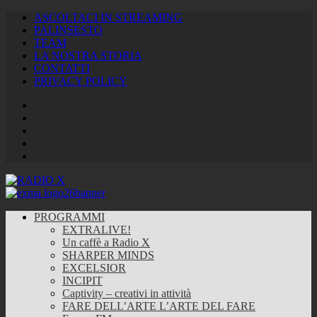
ASCOLTACI IN STREAMING
PALINSESTO
TEAM
LA NOSTRA STORIA
CONTATTI
PRIVACY POLICY
Facebook
Twitter
Instagram
Youtube
RSS
Feed
PROGRAMMI
EXTRALIVE!
Un caffè a Radio X
SHARPER MINDS
EXCELSIOR
INCIPIT
Captivity – creativi in attività
FARE DELL’ARTE L’ARTE DEL FARE