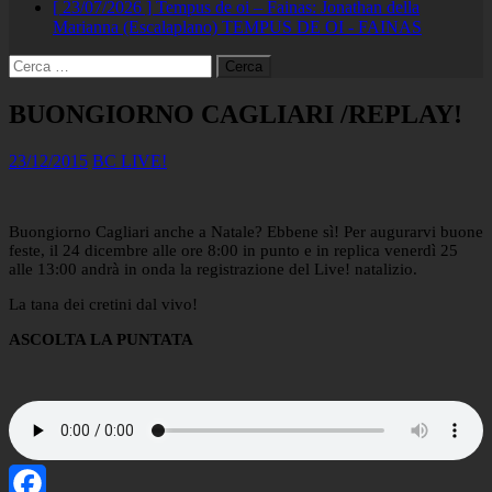
[ 23/07/2026 ]
Tempus de oi – Fainas: Jonathan della
Marianna (Escalaplano)
TEMPUS DE OI - FAINAS
Ricerca
per:
BUONGIORNO CAGLIARI /REPLAY!
23/12/2015
BC LIVE!
Buongiorno Cagliari anche a Natale? Ebbene sì! Per augurarvi buone
feste, il 24 dicembre alle ore 8:00 in punto e in replica venerdì 25
alle 13:00 andrà in onda la registrazione del Live! natalizio.
La tana dei cretini dal vivo!
ASCOLTA LA PUNTATA