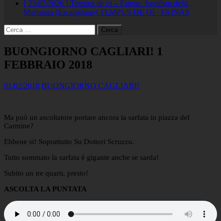
[ 23/07/2026 ]
Tempus de oi – Fainas: Jonathan della
Marianna (Escalaplano)
TEMPUS DE OI - FAINAS
Ricerca
per:
BUONGIORNO CAGLIARI! 1
FEBBRAIO 2018
01/02/2018
BUONGIORNO CAGLIARI!
Ma può un ascoltatore portare ancora la sarfata in piazza del
Carmine?
Ebbene si! Soprattutto Su Dottori Scruzzu.
Tutto sommato la sarfata è gigante anche se sarda!
Subito un tre quarti, presto!
ASCOLTA LA PUNTATA