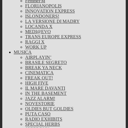
FemmeFM
FLORIANOPOLIS
INNOVATION EXPRESS
ISLONDONERS!
LA VERSIONE DI MADRY
LOCANDA X
MEDI@EVO
TRANS EUROPE EXPRESS
RAGGI X
WORK UP
MUSICA
AIRPLAYIN’
BRASILE SEGRETO
BREAK YA NECK
CINEMATICA
FREAK OUT!
HIGH FIVE
IL MARE DAVANTI
IN THE BASEMENT
JAZZ ALARM!
NOVESTORIE
OLDIES BUT GOLDIES
PUTA CASO
RADIO EXHIBITS
SPECIAL HERBS