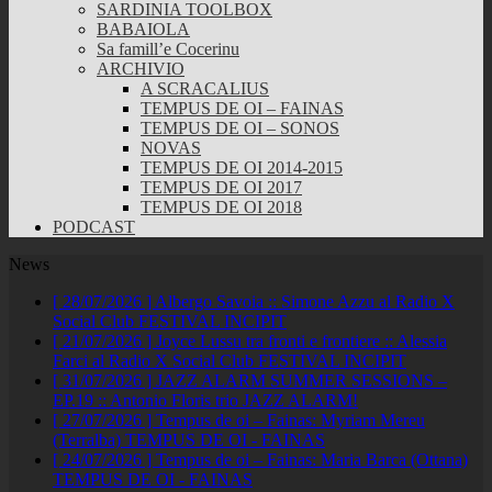
SARDINIA TOOLBOX
BABAIOLA
Sa famill’e Cocerinu
ARCHIVIO
A SCRACALIUS
TEMPUS DE OI – FAINAS
TEMPUS DE OI – SONOS
NOVAS
TEMPUS DE OI 2014-2015
TEMPUS DE OI 2017
TEMPUS DE OI 2018
PODCAST
News
[ 28/07/2026 ]
Albergo Savoia :: Simone Azzu al Radio X
Social Club
FESTIVAL INCIPIT
[ 21/07/2026 ]
Joyce Lussu tra fronti e frontiere :: Alessia
Farci al Radio X Social Club
FESTIVAL INCIPIT
[ 31/07/2026 ]
JAZZ ALARM SUMMER SESSIONS –
EP.19 :: Antonio Floris trio
JAZZ ALARM!
[ 27/07/2026 ]
Tempus de oi – Fainas: Myriam Mereu
(Terralba)
TEMPUS DE OI - FAINAS
[ 24/07/2026 ]
Tempus de oi – Fainas: Maria Barca (Ottana)
TEMPUS DE OI - FAINAS