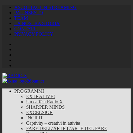
ASCOLTACI IN STREAMING
PALINSESTO
TEAM
LA NOSTRA STORIA
CONTATTI
PRIVACY POLICY
Facebook
Twitter
Instagram
Youtube
RSS
Feed
PROGRAMMI
EXTRALIVE!
Un caffè a Radio X
SHARPER MINDS
EXCELSIOR
INCIPIT
Captivity – creativi in attività
FARE DELL’ARTE L’ARTE DEL FARE