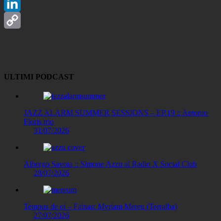
Telegram
LinkedIn
Copy
Link
ULTIMI PODCAST
JAZZ ALARM SUMMER SESSIONS – EP.19 :: Antonio
Floris trio
31/07/2026
Albergo Savoia :: Simone Azzu al Radio X Social Club
28/07/2026
Tempus de oi – Fainas: Myriam Mereu (Terralba)
27/07/2026