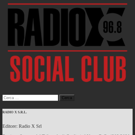
Ricerca
per:
RADIO X S.R.L.
Editore: Radio X Srl