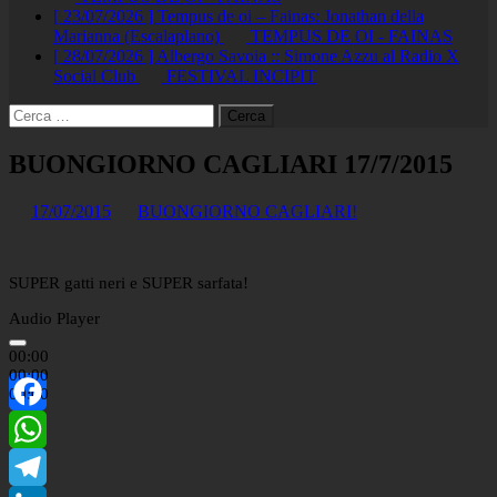
[ 23/07/2026 ]
Tempus de oi – Fainas: Jonathan della
Marianna (Escalaplano)
TEMPUS DE OI - FAINAS
[ 28/07/2026 ]
Albergo Savoia :: Simone Azzu al Radio X
Social Club
FESTIVAL INCIPIT
Ricerca
per:
BUONGIORNO CAGLIARI 17/7/2015
17/07/2015
BUONGIORNO CAGLIARI!
SUPER gatti neri e SUPER sarfata!
Audio Player
00:00
00:00
00:00
Facebook
WhatsApp