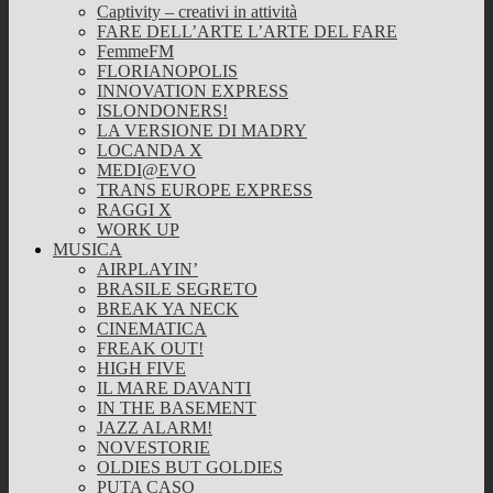
Captivity – creativi in attività
FARE DELL’ARTE L’ARTE DEL FARE
FemmeFM
FLORIANOPOLIS
INNOVATION EXPRESS
ISLONDONERS!
LA VERSIONE DI MADRY
LOCANDA X
MEDI@EVO
TRANS EUROPE EXPRESS
RAGGI X
WORK UP
MUSICA
AIRPLAYIN’
BRASILE SEGRETO
BREAK YA NECK
CINEMATICA
FREAK OUT!
HIGH FIVE
IL MARE DAVANTI
IN THE BASEMENT
JAZZ ALARM!
NOVESTORIE
OLDIES BUT GOLDIES
PUTA CASO