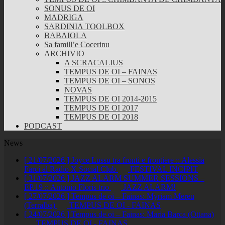
SONUS DE OI
MADRIGA
SARDINIA TOOLBOX
BABAIOLA
Sa famill’e Cocerinu
ARCHIVIO
A SCRACALIUS
TEMPUS DE OI – FAINAS
TEMPUS DE OI – SONOS
NOVAS
TEMPUS DE OI 2014-2015
TEMPUS DE OI 2017
TEMPUS DE OI 2018
PODCAST
News
[ 21/07/2026 ]
Joyce Lussu tra fronti e frontiere :: Alessia
Farci al Radio X Social Club
FESTIVAL INCIPIT
[ 31/07/2026 ]
JAZZ ALARM SUMMER SESSIONS –
EP.19 :: Antonio Floris trio
JAZZ ALARM!
[ 27/07/2026 ]
Tempus de oi – Fainas: Myriam Mereu
(Terralba)
TEMPUS DE OI - FAINAS
[ 24/07/2026 ]
Tempus de oi – Fainas: Maria Barca (Ottana)
TEMPUS DE OI - FAINAS