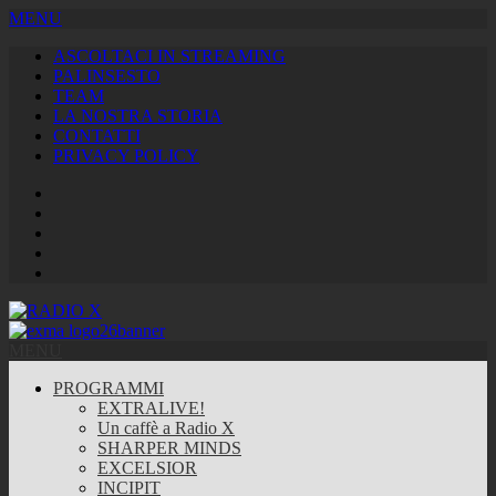
MENU
ASCOLTACI IN STREAMING
PALINSESTO
TEAM
LA NOSTRA STORIA
CONTATTI
PRIVACY POLICY
Facebook
Twitter
Instagram
Youtube
RSS
Feed
MENU
PROGRAMMI
EXTRALIVE!
Un caffè a Radio X
SHARPER MINDS
EXCELSIOR
INCIPIT