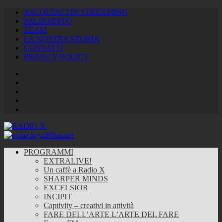
ASCOLTACI IN STREAMING
PALINSESTO
TEAM
LA NOSTRA STORIA
CONTATTI
PRIVACY POLICY
Facebook
Twitter
Instagram
Youtube
RSS
Feed
PROGRAMMI
EXTRALIVE!
Un caffè a Radio X
SHARPER MINDS
EXCELSIOR
INCIPIT
Captivity – creativi in attività
FARE DELL’ARTE L’ARTE DEL FARE