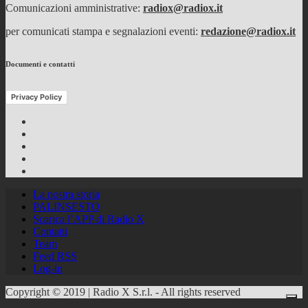
Comunicazioni amministrative:
radiox@radiox.it
per comunicati stampa e segnalazioni eventi:
redazione@radiox.it
Documenti e contatti
Privacy Policy
Facebook
Twitter
Instagram
Youtube
RSS
Feed
La nostra storia
PALINSESTO
Scarica l’APP di Radio X
Contatti
Team
Feed RSS
Log-in
Copyright © 2019 | Radio X S.r.l. - All rights reserved