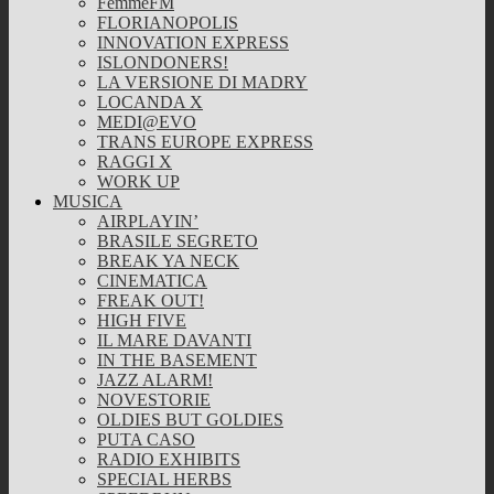
FemmeFM
FLORIANOPOLIS
INNOVATION EXPRESS
ISLONDONERS!
LA VERSIONE DI MADRY
LOCANDA X
MEDI@EVO
TRANS EUROPE EXPRESS
RAGGI X
WORK UP
MUSICA
AIRPLAYIN’
BRASILE SEGRETO
BREAK YA NECK
CINEMATICA
FREAK OUT!
HIGH FIVE
IL MARE DAVANTI
IN THE BASEMENT
JAZZ ALARM!
NOVESTORIE
OLDIES BUT GOLDIES
PUTA CASO
RADIO EXHIBITS
SPECIAL HERBS