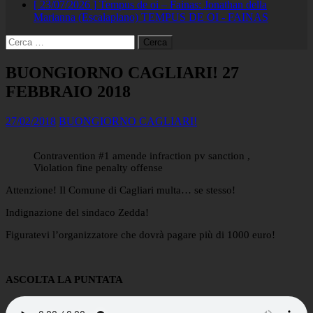
[ 23/07/2026 ]
Tempus de oi – Fainas: Jonathan della
Marianna (Escalaplano)
TEMPUS DE OI - FAINAS
Ricerca
per:
BUONGIORNO CAGLIARI! 27
FEBBRAIO 2018
27/02/2018
BUONGIORNO CAGLIARI!
Contravention #1 amende infraction pv sanction ,
Violation fine penalty offense
Attenzione! Il Comune di Cagliari multa… se stesso!
Indignazione del sindaco Zedda!
Figuratevi l’organizzatore che dovrà pagare più di 1000 euro!
ASCOLTA LA PUNTATA