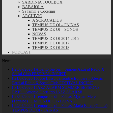
SARDINIA TOOLBOX
BABAIOLA
Sa famill’e Cocerinu
ARCHIVIO
A SCRACALIUS
TEMPUS DE OI – FAINAS
TEMPUS DE OI – SONOS
NOVAS
TEMPUS DE OI 2014-2015
TEMPUS DE OI 2017
TEMPUS DE OI 2018
PODCAST
News
[ 28/07/2026 ]
Albergo Savoia :: Simone Azzu al Radio X
Social Club
FESTIVAL INCIPIT
[ 21/07/2026 ]
Joyce Lussu tra fronti e frontiere :: Alessia
Farci al Radio X Social Club
FESTIVAL INCIPIT
[ 31/07/2026 ]
JAZZ ALARM SUMMER SESSIONS –
EP.19 :: Antonio Floris trio
JAZZ ALARM!
[ 27/07/2026 ]
Tempus de oi – Fainas: Myriam Mereu
(Terralba)
TEMPUS DE OI - FAINAS
[ 24/07/2026 ]
Tempus de oi – Fainas: Maria Barca (Ottana)
TEMPUS DE OI - FAINAS