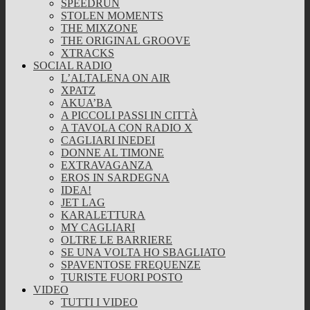
SPEEDRUN
STOLEN MOMENTS
THE MIXZONE
THE ORIGINAL GROOVE
XTRACKS
SOCIAL RADIO
L’ALTALENA ON AIR
XPATZ
AKUA’BA
A PICCOLI PASSI IN CITTÀ
A TAVOLA CON RADIO X
CAGLIARI INEDEI
DONNE AL TIMONE
EXTRAVAGANZA
EROS IN SARDEGNA
IDEA!
JET LAG
KARALETTURA
MY CAGLIARI
OLTRE LE BARRIERE
SE UNA VOLTA HO SBAGLIATO
SPAVENTOSE FREQUENZE
TURISTE FUORI POSTO
VIDEO
TUTTI I VIDEO