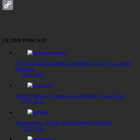
LinkedIn
Copy
Link
ULTIMI PODCAST
JAZZ ALARM SUMMER SESSIONS – EP.19 :: Antonio
Floris trio
31/07/2026
Albergo Savoia :: Simone Azzu al Radio X Social Club
28/07/2026
Tempus de oi – Fainas: Myriam Mereu (Terralba)
27/07/2026