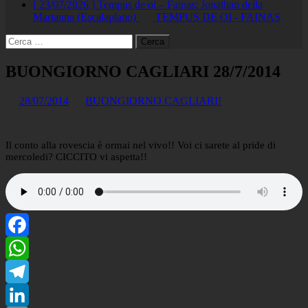
[ 23/07/2026 ]
Tempus de oi – Fainas: Jonathan della
Marianna (Escalaplano)
TEMPUS DE OI - FAINAS
Ricerca
per:
BUONGIORNO CAGLIARI 28/7/2014
28/07/2014
BUONGIORNO CAGLIARI!
Il conto alla rovescia è ormai nel vivo!! Voi ci sarete al pride di
mercoledi? CICCITO vi aspetta!!
Facebook
WhatsApp
Telegram