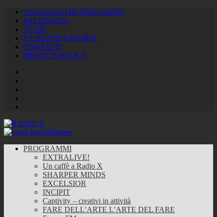
ASCOLTACI IN STREAMING
PALINSESTO
TEAM
LA NOSTRA STORIA
CONTATTI
PRIVACY POLICY
Facebook
Twitter
Instagram
Youtube
RSS
Feed
PROGRAMMI
EXTRALIVE!
Un caffè a Radio X
SHARPER MINDS
EXCELSIOR
INCIPIT
Captivity – creativi in attività
FARE DELL’ARTE L’ARTE DEL FARE