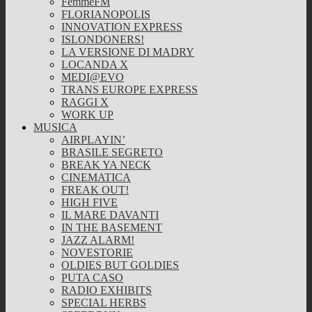
FemmeFM
FLORIANOPOLIS
INNOVATION EXPRESS
ISLONDONERS!
LA VERSIONE DI MADRY
LOCANDA X
MEDI@EVO
TRANS EUROPE EXPRESS
RAGGI X
WORK UP
MUSICA
AIRPLAYIN’
BRASILE SEGRETO
BREAK YA NECK
CINEMATICA
FREAK OUT!
HIGH FIVE
IL MARE DAVANTI
IN THE BASEMENT
JAZZ ALARM!
NOVESTORIE
OLDIES BUT GOLDIES
PUTA CASO
RADIO EXHIBITS
SPECIAL HERBS