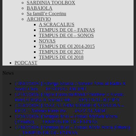
SARDINIA TOOLBOX
BABAIOLA
Sa famill’e Cocerinu
ARCHIVIO
A SCRACALIUS
TEMPUS DE OI – FAINAS
TEMPUS DE OI – SONOS
NOVAS
TEMPUS DE OI 2014-2015
TEMPUS DE OI 2017
TEMPUS DE OI 2018
PODCAST
News
[ 28/07/2026 ]
Albergo Savoia :: Simone Azzu al Radio X
Social Club
FESTIVAL INCIPIT
[ 21/07/2026 ]
Joyce Lussu tra fronti e frontiere :: Alessia
Farci al Radio X Social Club
FESTIVAL INCIPIT
[ 31/07/2026 ]
JAZZ ALARM SUMMER SESSIONS –
EP.19 :: Antonio Floris trio
JAZZ ALARM!
[ 27/07/2026 ]
Tempus de oi – Fainas: Myriam Mereu
(Terralba)
TEMPUS DE OI - FAINAS
[ 24/07/2026 ]
Tempus de oi – Fainas: Maria Barca (Ottana)
TEMPUS DE OI - FAINAS