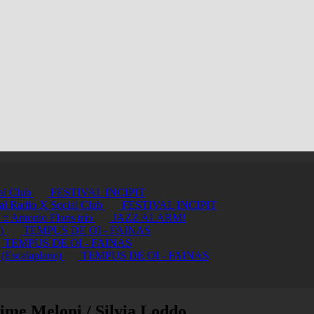
ial Club
FESTIVAL INCIPIT
ci al Radio X Social Club
FESTIVAL INCIPIT
ntonio Floris trio
JAZZ ALARM!
a)
TEMPUS DE OI - FAINAS
TEMPUS DE OI - FAINAS
 (Escalaplano)
TEMPUS DE OI - FAINAS
iaime Meloni / Silvia Loddo