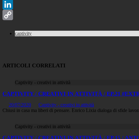
Telegram
LinkedIn
Copy
captivity
Link
ARTICOLI CORRELATI
Captivity - creativi in attività
CAPTIVITY / CREATIVI IN ATTIVITÀ / EP.21 #E
20/07/2020
Captivity - creativi in attività
Chiusi in casa ma liberi di pensare. Enrico Lixia dialoga di sfide lavorat
Captivity - creativi in attività
CAPTIVITY / CREATIVI IN ATTIVITÀ / EP.15 / 