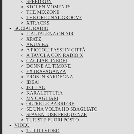
SPEEDRUN
STOLEN MOMENTS
THE MIXZONE
THE ORIGINAL GROOVE
XTRACKS
SOCIAL RADIO
L’ALTALENA ON AIR
XPATZ
AKUA’BA
A PICCOLI PASSI IN CITTÀ
A TAVOLA CON RADIO X
CAGLIARI INEDEI
DONNE AL TIMONE
EXTRAVAGANZA
EROS IN SARDEGNA
IDEA!
JET LAG
KARALETTURA
MY CAGLIARI
OLTRE LE BARRIERE
SE UNA VOLTA HO SBAGLIATO
SPAVENTOSE FREQUENZE
TURISTE FUORI POSTO
VIDEO
TUTTI I VIDEO