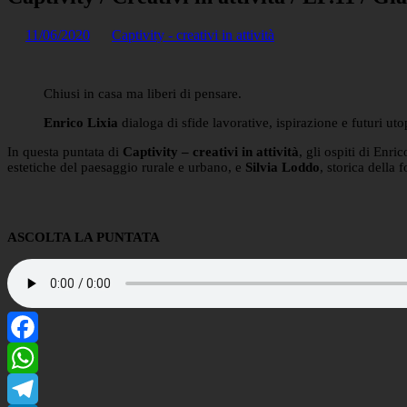
11/06/2020
Captivity - creativi in attività
Chiusi in casa ma liberi di pensare.
Enrico Lixia
dialoga di sfide lavorative, ispirazione e futuri utopi
In questa puntata di
Captivity – creativi in attività
, gli ospiti di Enr
estetiche del paesaggio rurale e urbano, e
Silvia Loddo
, storica della
ASCOLTA LA PUNTATA
Facebook
WhatsApp