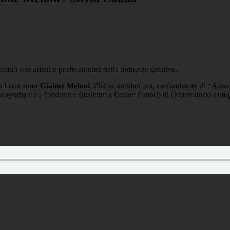
stici con artisti e professionisti delle industrie creative.
ico Lixia sono
Giaime Meloni
, Phd in architettura, co-fondatore di “Atmos
 fotografia e co-fondatrice (insieme a Cesare Fabbri) di Osservatorio Fotog