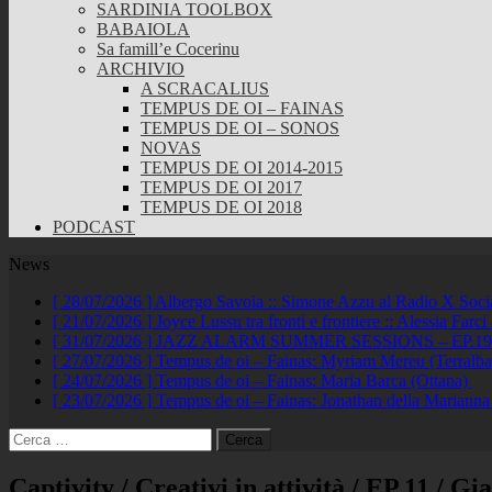
SARDINIA TOOLBOX
BABAIOLA
Sa famill’e Cocerinu
ARCHIVIO
A SCRACALIUS
TEMPUS DE OI – FAINAS
TEMPUS DE OI – SONOS
NOVAS
TEMPUS DE OI 2014-2015
TEMPUS DE OI 2017
TEMPUS DE OI 2018
PODCAST
News
[ 28/07/2026 ]
Albergo Savoia :: Simone Azzu al Radio X Soc
[ 21/07/2026 ]
Joyce Lussu tra fronti e frontiere :: Alessia Far
[ 31/07/2026 ]
JAZZ ALARM SUMMER SESSIONS – EP.19 :: A
[ 27/07/2026 ]
Tempus de oi – Fainas: Myriam Mereu (Terralb
[ 24/07/2026 ]
Tempus de oi – Fainas: Maria Barca (Ottana)
[ 23/07/2026 ]
Tempus de oi – Fainas: Jonathan della Marianna
Ricerca
per:
Captivity / Creativi in attività / EP.11 / G