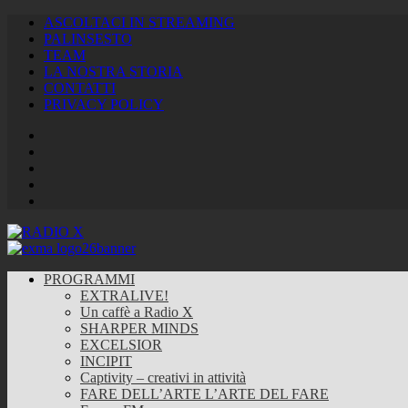
ASCOLTACI IN STREAMING
PALINSESTO
TEAM
LA NOSTRA STORIA
CONTATTI
PRIVACY POLICY
Facebook
Twitter
Instagram
Youtube
RSS
Feed
PROGRAMMI
EXTRALIVE!
Un caffè a Radio X
SHARPER MINDS
EXCELSIOR
INCIPIT
Captivity – creativi in attività
FARE DELL’ARTE L’ARTE DEL FARE