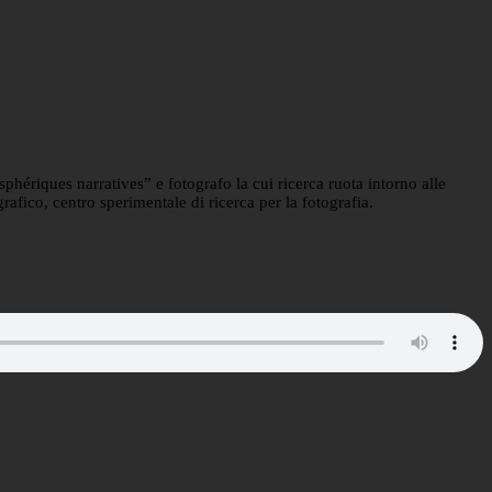
phériques narratives” e fotografo la cui ricerca ruota intorno alle
rafico, centro sperimentale di ricerca per la fotografia.