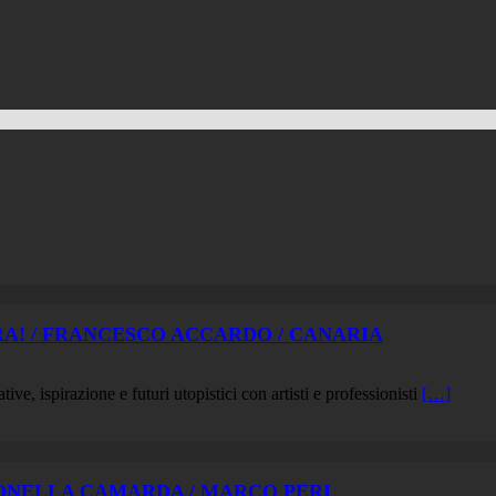
XTRA! / FRANCESCO ACCARDO / CANARIA
ive, ispirazione e futuri utopistici con artisti e professionisti
[…]
ANTONELLA CAMARDA / MARCO PERI