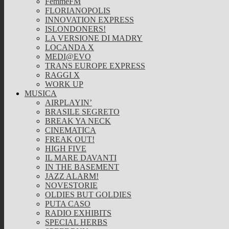
FemmeFM
FLORIANOPOLIS
INNOVATION EXPRESS
ISLONDONERS!
LA VERSIONE DI MADRY
LOCANDA X
MEDI@EVO
TRANS EUROPE EXPRESS
RAGGI X
WORK UP
MUSICA
AIRPLAYIN’
BRASILE SEGRETO
BREAK YA NECK
CINEMATICA
FREAK OUT!
HIGH FIVE
IL MARE DAVANTI
IN THE BASEMENT
JAZZ ALARM!
NOVESTORIE
OLDIES BUT GOLDIES
PUTA CASO
RADIO EXHIBITS
SPECIAL HERBS