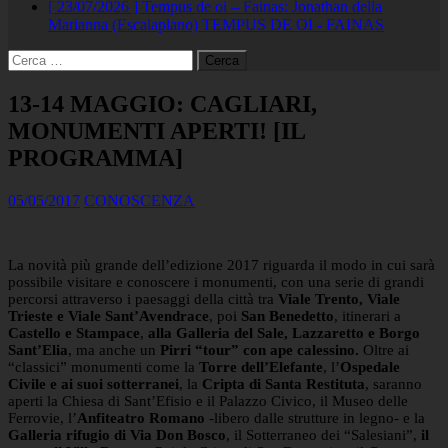
[ 23/07/2026 ]
Tempus de oi – Fainas: Jonathan della
Marianna (Escalaplano)
TEMPUS DE OI - FAINAS
Ricerca
per:
13-14 MAGGIO: CAGLIARI,
MONUMENTI APERTI! [IL
PROGRAMMA]
05/05/2017
CONOSCENZA
La novità più grande dell’edizione 2017 riguarda il modo in cui sarà
possibile visitare e conoscere i monumenti, con una serie di grandi
percorsi attraverso i paesaggi della città tra
Viale Trento, Viale
Trieste e Viale Sant’Avendrace
, poi
San Benedetto
, itinerari a
Castello e Stampace
,
alla
Galleria del Sale, Lazzaretto e Borgo
Sant’Elia
, ma anche un
Pirri “tour” con ape calessino.
Oltre ai
“classici” monumenti come la
Torre dell’Elefante
, l’
Ospedale
Civile e ai suoi sotterranei
, la
Cripta di Santa Restituta
, saranno
aperti la Chiesa di Sant’Efisio e il Palazzo Civico, il Museo delle
Ferrovie, l’
Anfiteatro Romano
-libero dalle strutture in legno- e la
Galleria rifugio di Via Don Bosco
, il Sotterraneo dei “Salesiani”,
il