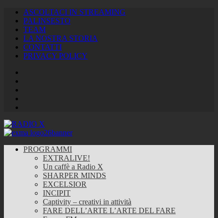
ASCOLTACI IN STREAMING
PALINSESTO
TEAM
LA NOSTRA STORIA
CONTATTI
PRIVACY POLICY
Facebook
Twitter
Instagram
Youtube
RSS
Feed
PROGRAMMI
EXTRALIVE!
Un caffè a Radio X
SHARPER MINDS
EXCELSIOR
INCIPIT
Captivity – creativi in attività
FARE DELL’ARTE L’ARTE DEL FARE