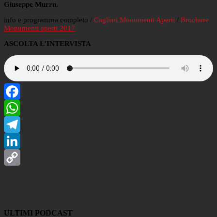
Giuseppe Murru.
info e programma completo /
Cagliari Monumenti Aperti
/
Brochure
Monumenti aperti 2017
ASCOLTA L’INTERVISTA
Facebook
WhatsApp
Telegram
LinkedIn
Copy
Link
ULTIMI PODCAST