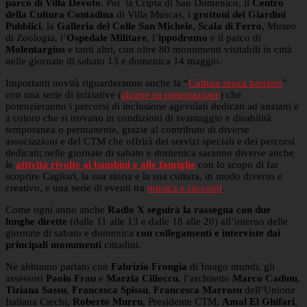
parco di Villa Devoto
. Poi la Cripta di San Domenico, il
Centro
della Cultura Contadina
di Villa Muscas, i
grottoni dei Giardini
Pubblici
, la
Galleria del Colle San Michele
,
Scala di Ferro
, Museo
di Zoologia, l’
Ospedale Militare
, l’
ippodromo
e il parco di
Molentargius
e tanti altri, con oltre 80 monumenti visitabili in città
nelle giornate di sabato 13 e domenica 14 maggio.
Importanti novità riguarderanno anche la “
Cultura senza barriere
”
con una serie di iniziative (
alcune su prenotazione
) che
potenzieranno i percorsi di inclusione agevolati dedicati ad anziani e
a coloro che si trovano in condizioni di svantaggio e disabilità
temporanea o permanente, grazie al contributo di diverse
associazioni e del CTM che offrirà dei servizi speciali e dei percorsi
dedicati; nelle giornate di sabato e domenica saranno diverse anche
le
attività rivolte ai bambini e alle famiglie
con lo scopo di far
scoprire Cagliari, la sua storia e la sua cultura, in modo diverso e
creativo, e una serie di eventi tra
musica e racconti
.
Come ogni anno anche
Radio X seguirà la rassegna con due
lunghe dirette
(dalle 11 alle 13 e dalle 18 alle 20) all’interno delle
giornate di sabato e domenica
con collegamenti e interviste dai
principali monumenti
cittadini.
Ne abbiamo parlato con
Fabrizio Frongia
di Imago mundi, gli
assessori
Paolo Frau
e
Marzia Cilloccu
, l’architetto
Marco Cadinu
,
Tiziana Sassu
,
Francesca Spissu
,
Francesca Marrosu
dell’Unione
Italiana Ciechi,
Roberto Murru
, Presidente CTM,
Amal El Ghifari
,