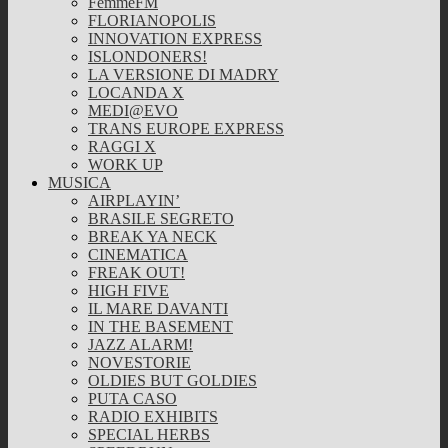
FemmeFM
FLORIANOPOLIS
INNOVATION EXPRESS
ISLONDONERS!
LA VERSIONE DI MADRY
LOCANDA X
MEDI@EVO
TRANS EUROPE EXPRESS
RAGGI X
WORK UP
MUSICA
AIRPLAYIN’
BRASILE SEGRETO
BREAK YA NECK
CINEMATICA
FREAK OUT!
HIGH FIVE
IL MARE DAVANTI
IN THE BASEMENT
JAZZ ALARM!
NOVESTORIE
OLDIES BUT GOLDIES
PUTA CASO
RADIO EXHIBITS
SPECIAL HERBS