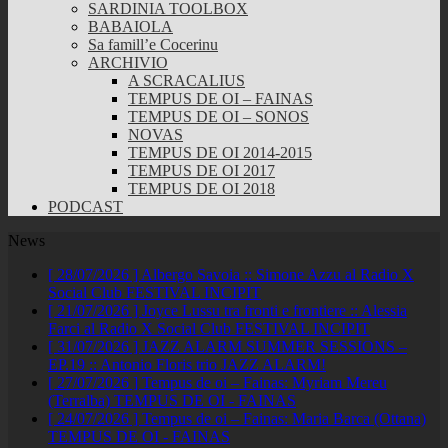
SARDINIA TOOLBOX
BABAIOLA
Sa famill’e Cocerinu
ARCHIVIO
A SCRACALIUS
TEMPUS DE OI – FAINAS
TEMPUS DE OI – SONOS
NOVAS
TEMPUS DE OI 2014-2015
TEMPUS DE OI 2017
TEMPUS DE OI 2018
PODCAST
News
[ 28/07/2026 ]
Albergo Savoia :: Simone Azzu al Radio X
Social Club
FESTIVAL INCIPIT
[ 21/07/2026 ]
Joyce Lussu tra fronti e frontiere :: Alessia
Farci al Radio X Social Club
FESTIVAL INCIPIT
[ 31/07/2026 ]
JAZZ ALARM SUMMER SESSIONS –
EP.19 :: Antonio Floris trio
JAZZ ALARM!
[ 27/07/2026 ]
Tempus de oi – Fainas: Myriam Mereu
(Terralba)
TEMPUS DE OI - FAINAS
[ 24/07/2026 ]
Tempus de oi – Fainas: Maria Barca (Ottana)
TEMPUS DE OI - FAINAS