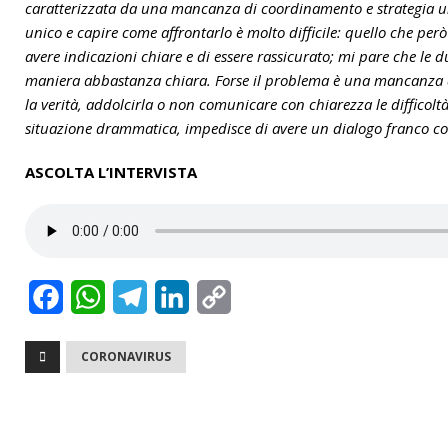
caratterizzata da una mancanza di coordinamento e strategia u
unico e capire come affrontarlo è molto difficile: quello che però
avere indicazioni chiare e di essere rassicurato; mi pare che le 
maniera abbastanza chiara. Forse il problema è una mancanza d
la verità, addolcirla o non comunicare con chiarezza le difficolt
situazione drammatica, impedisce di avere un dialogo franco con
ASCOLTA L’INTERVISTA
F
W
T
L
C
a
h
e
i
o
CORONAVIRUS
c
a
l
n
p
e
t
e
k
y
b
s
g
e
L