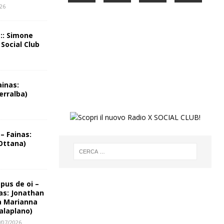
026
 :: Simone
 Social Club
ainas:
erralba)
– Fainas:
Ottana)
us de oi –
as: Jonathan
a Marianna
alaplano)
/07/2026