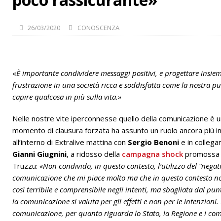
[ 28/07/2026 ]
Albergo Savoia :: Simone Azzu al Radio X Soci
26/03/2020
CONOSCENZA
«
È importante condividere messaggi positivi, e progettare insiem
frustrazione in una società ricca e soddisfatta come la nostra p
capire qualcosa in più sulla vita.»
Nelle nostre vite iperconnesse quello della comunicazione è u
momento di clausura forzata ha assunto un ruolo ancora più 
all’interno di Extralive mattina con
Sergio Benoni
e in collega
Gianni Giugnini
, a ridosso della
campagna shock
promossa da
Truzzu:
«Non condivido, in questo contesto, l’utilizzo del “nega
comunicazione che mi piace molto ma che in questo contesto no
così terribile e comprensibile negli intenti, ma sbagliata dal pun
la comunicazione si valuta per gli effetti e non per le intenzioni.
comunicazione, per quanto riguarda lo Stato, la Regione e i co