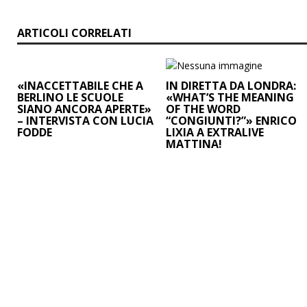
o
A
r
d
i
ARTICOLI CORRELATI
o
p
a
I
n
k
p
m
n
k
«INACCETTABILE CHE A
IN DIRETTA DA LONDRA:
BERLINO LE SCUOLE
«WHAT’S THE MEANING
SIANO ANCORA APERTE»
OF THE WORD
– INTERVISTA CON LUCIA
“CONGIUNTI?”» ENRICO
FODDE
LIXIA A EXTRALIVE
MATTINA!