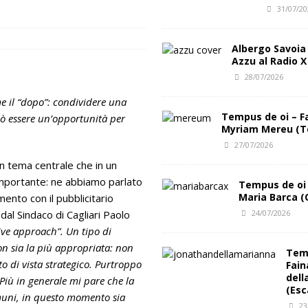
31/07/2
al Club
FESTIVAL INCIPIT
Albergo Savoia
Azzu al Radio X
28/07/2026
e il “dopo”: condividere una
Tempus de oi – F
uò essere un’opportunità per
Myriam Mereu (T
27/07/2026
n tema centrale che in un
importante: ne abbiamo parlato
Tempus de oi 
Maria Barca (
mento con il pubblicitario
l Sindaco di Cagliari Paolo
24/07/2026
tive approach”. Un tipo di
n sia la più appropriata: non
Temp
to di vista strategico. Purtroppo
Fain
dell
 Più in generale mi pare che la
(Esc
muni, in questo momento sia
23