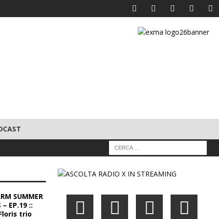
DCAST
ARM SUMMER
– EP.19 ::
loris trio