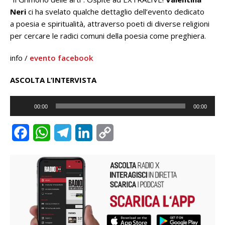
Neri
ci ha svelato qualche dettaglio dell’evento dedicato
a poesia e spiritualità, attraverso poeti di diverse religioni
per cercare le radici comuni della poesia come preghiera.
info /
evento facebook
ASCOLTA L’INTERVISTA
Audio
00:00
00:00
Player
F
W
T
L
C
a
h
e
i
o
c
a
l
n
p
e
t
e
k
y
b
s
g
e
L
o
A
r
d
i